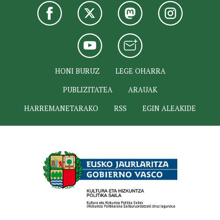
HONI BURUZ
LEGE OHARRA
PUBLIZITATEA
ARAUAK
HARREMANETARAKO
RSS
EGIN ALEAKIDE