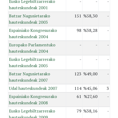
Eusko Legebiltzarrerako
-
-
-
hauteskundeak 2001
Batzar Nagusietarako
151
%58,30
-
hauteskundeak 2003
Espainiako Kongresurako
98
%38,28
-
hauteskundeak 2004
Europako Parlamentuko
-
-
-
hauteskundeak 2004
Eusko Legebiltzarrerako
-
-
-
hauteskundeak 2005
Batzar Nagusietarako
123
%49,00
-
hauteskundeak 2007
Udal hauteskundeak 2007
114
%45,06
3
Espainiako Kongresurako
61
%27,60
-
hauteskundeak 2008
Eusko Legebiltzarrerako
79
%38,16
-
hauteskundeak 2009