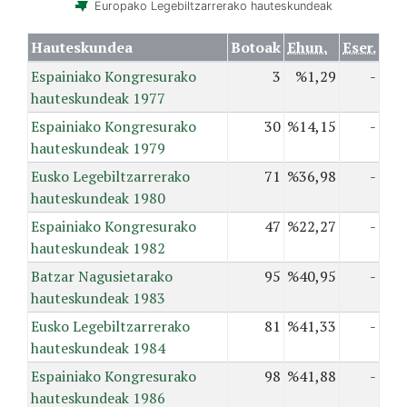
Europako Legebiltzarrerako hauteskundeak
Hauteskundea
Botoak
Ehun.
Eser.
Espainiako Kongresurako
3
%1,29
-
hauteskundeak 1977
Espainiako Kongresurako
30
%14,15
-
hauteskundeak 1979
Eusko Legebiltzarrerako
71
%36,98
-
hauteskundeak 1980
Espainiako Kongresurako
47
%22,27
-
hauteskundeak 1982
Batzar Nagusietarako
95
%40,95
-
hauteskundeak 1983
Eusko Legebiltzarrerako
81
%41,33
-
hauteskundeak 1984
Espainiako Kongresurako
98
%41,88
-
hauteskundeak 1986