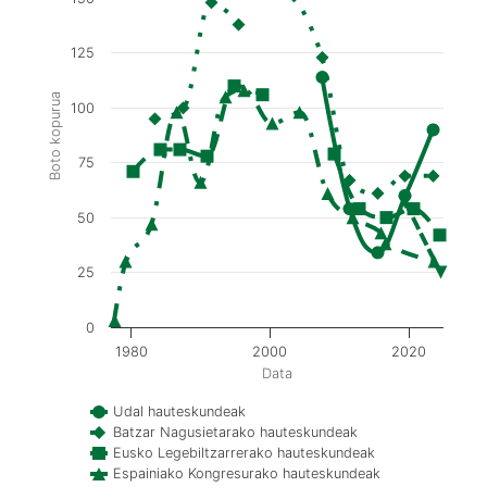
125
Boto kopurua
100
75
50
25
0
1980
2000
2020
Data
Udal hauteskundeak
Batzar Nagusietarako hauteskundeak
Eusko Legebiltzarrerako hauteskundeak
Espainiako Kongresurako hauteskundeak