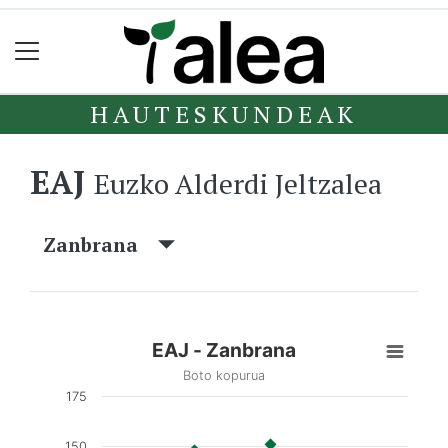
HAUTESKUNDEAK
EAJ
Euzko Alderdi Jeltzalea
Zanbrana
EAJ - Zanbrana
Boto kopurua
175
150