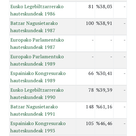
Eusko Legebiltzarrerako
81
%38,03
-
hauteskundeak 1986
Batzar Nagusietarako
100
%38,91
-
hauteskundeak 1987
Europako Parlamentuko
-
-
-
hauteskundeak 1987
Europako Parlamentuko
-
-
-
hauteskundeak 1989
Espainiako Kongresurako
66
%30,41
-
hauteskundeak 1989
Eusko Legebiltzarrerako
78
%39,39
-
hauteskundeak 1990
Batzar Nagusietarako
148
%61,16
-
hauteskundeak 1991
Espainiako Kongresurako
105
%46,46
-
hauteskundeak 1993