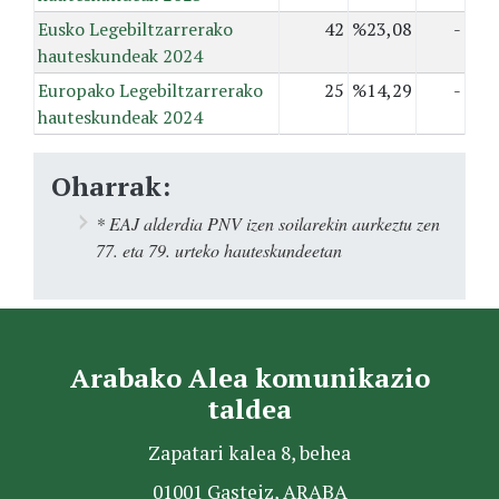
Eusko Legebiltzarrerako
42
%23,08
-
hauteskundeak 2024
Europako Legebiltzarrerako
25
%14,29
-
hauteskundeak 2024
Oharrak:
* EAJ alderdia PNV izen soilarekin aurkeztu zen
77. eta 79. urteko hauteskundeetan
Arabako Alea komunikazio
taldea
Zapatari kalea 8, behea
01001 Gasteiz, ARABA