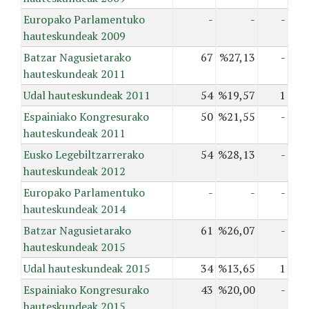
Europako Parlamentuko
-
-
-
hauteskundeak 2009
Batzar Nagusietarako
67
%27,13
-
hauteskundeak 2011
Udal hauteskundeak 2011
54
%19,57
1
Espainiako Kongresurako
50
%21,55
-
hauteskundeak 2011
Eusko Legebiltzarrerako
54
%28,13
-
hauteskundeak 2012
Europako Parlamentuko
-
-
-
hauteskundeak 2014
Batzar Nagusietarako
61
%26,07
-
hauteskundeak 2015
Udal hauteskundeak 2015
34
%13,65
1
Espainiako Kongresurako
43
%20,00
-
hauteskundeak 2015