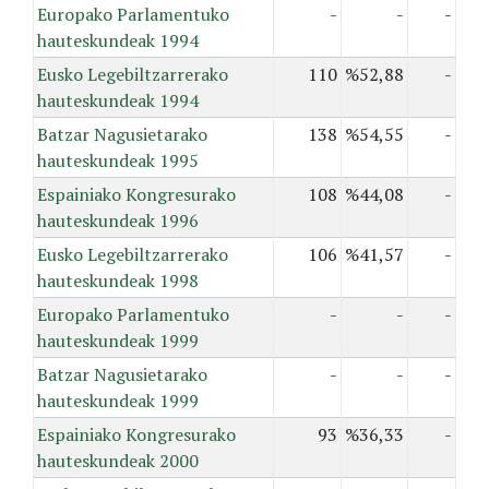
Europako Parlamentuko
-
-
-
hauteskundeak 1994
Eusko Legebiltzarrerako
110
%52,88
-
hauteskundeak 1994
Batzar Nagusietarako
138
%54,55
-
hauteskundeak 1995
Espainiako Kongresurako
108
%44,08
-
hauteskundeak 1996
Eusko Legebiltzarrerako
106
%41,57
-
hauteskundeak 1998
Europako Parlamentuko
-
-
-
hauteskundeak 1999
Batzar Nagusietarako
-
-
-
hauteskundeak 1999
Espainiako Kongresurako
93
%36,33
-
hauteskundeak 2000