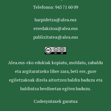
Telefonoa: 945 71 60 09
harpidetza@alea.eus
erredakzioa@alea.eus
publizitatea@alea.eus
Alea.eus-eko edukiak kopiatu, moldatu, zabaldu
eta argitaratzeko libre zara, beti ere, gure
egiletzakoak direla aitortzen baldin baduzu eta
baldintza berdinetan egiten baduzu.
Codesyntaxek garatua