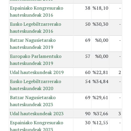
Espainiako Kongresurako
38
%18,10
-
hauteskundeak 2016
Eusko Legebiltzarrerako
50
%30,30
-
hauteskundeak 2016
Batzar Nagusietarako
69
%0,00
-
hauteskundeak 2019
Europako Parlamentuko
57
%0,00
-
hauteskundeak 2019
Udal hauteskundeak 2019
60
%22,81
2
Eusko Legebiltzarrerako
54
%34,84
-
hauteskundeak 2020
Batzar Nagusietarako
69
%29,61
-
hauteskundeak 2023
Udal hauteskundeak 2023
90
%37,66
3
Espainiako Kongresurako
30
%12,55
-
hauteskundeak 2023