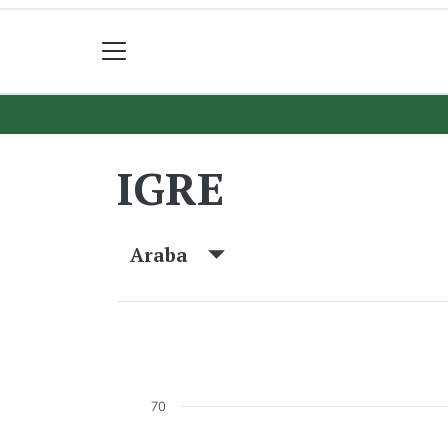
IGRE
Araba
70