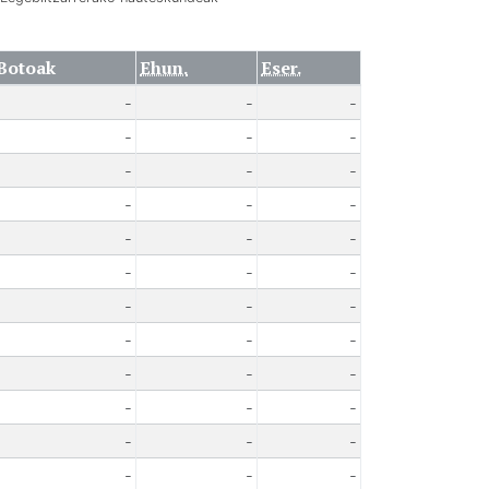
Botoak
Ehun.
Eser.
-
-
-
-
-
-
-
-
-
-
-
-
-
-
-
-
-
-
-
-
-
-
-
-
-
-
-
-
-
-
-
-
-
-
-
-