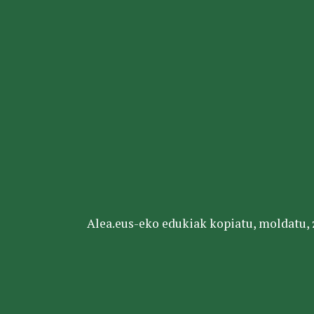
Alea.eus-eko edukiak kopiatu, moldatu, za