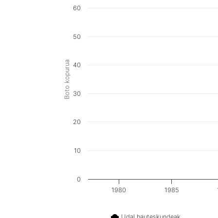
60
50
Boto kopurua
40
30
20
10
0
1980
1985
Udal hauteskundeak