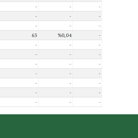
-
-
-
-
-
-
-
-
-
63
%0,04
-
-
-
-
-
-
-
-
-
-
-
-
-
-
-
-
-
-
-
-
-
-