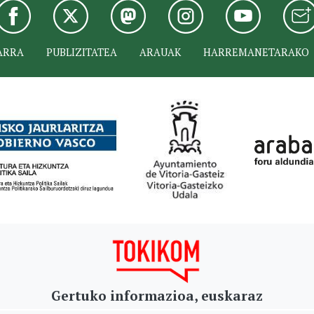
ARRA
PUBLIZITATEA
ARAUAK
HARREMANETARAKO
Gertuko informazioa, euskaraz