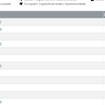
skundeak
Europako Legebiltzarrerako hauteskundeak
7
9
2
6
7
9
9