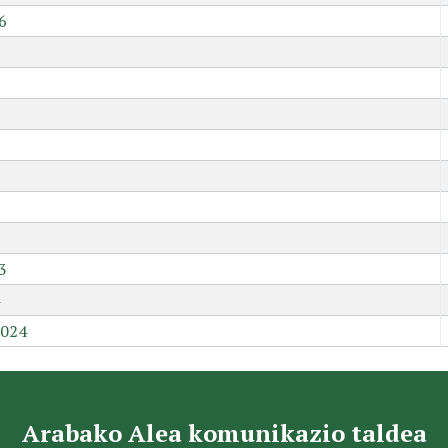
6
9
3
2024
Arabako Alea komunikazio taldea