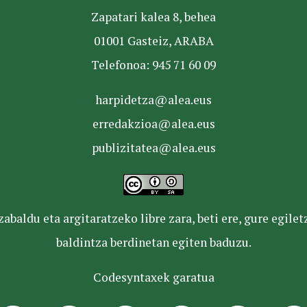
Zapatari kalea 8, behea
01001 Gasteiz, ARABA
Telefonoa: 945 71 60 09
harpidetza@alea.eus
erredakzioa@alea.eus
publizitatea@alea.eus
baldu eta argitaratzeko libre zara, beti ere, gure egile
baldintza berdinetan egiten baduzu.
Codesyntaxek garatua