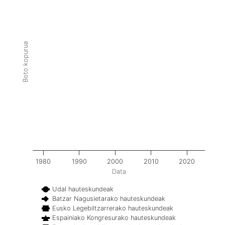
Boto kopurua
1980
1990
2000
2010
2020
Data
Udal hauteskundeak
Batzar Nagusietarako hauteskundeak
Eusko Legebiltzarrerako hauteskundeak
Espainiako Kongresurako hauteskundeak