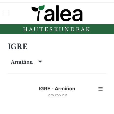
HAUTESKUNDEAK
IGRE
Armiñon
IGRE - Armiñon
Boto kopurua