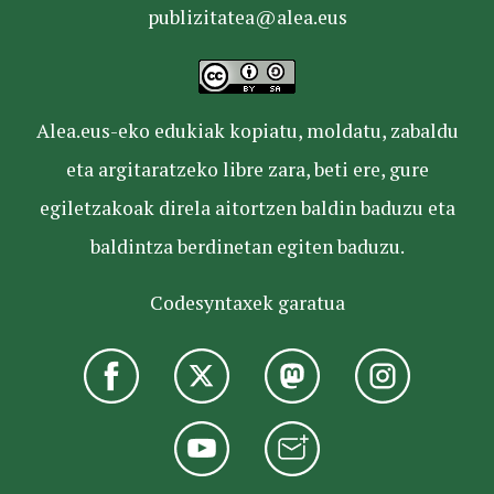
publizitatea@alea.eus
Alea.eus-eko edukiak kopiatu, moldatu, zabaldu
eta argitaratzeko libre zara, beti ere, gure
egiletzakoak direla aitortzen baldin baduzu eta
baldintza berdinetan egiten baduzu.
Codesyntaxek garatua