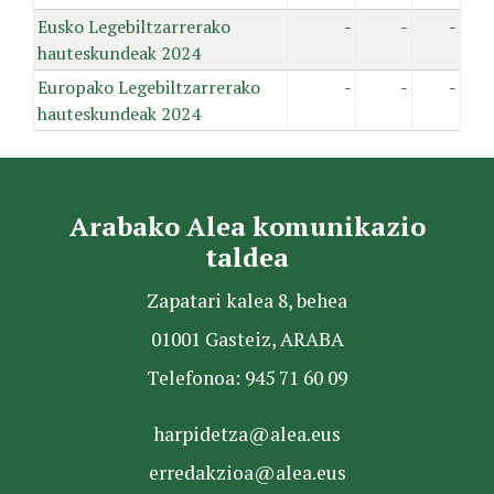
Eusko Legebiltzarrerako
-
-
-
hauteskundeak 2024
Europako Legebiltzarrerako
-
-
-
hauteskundeak 2024
Arabako Alea komunikazio
taldea
Zapatari kalea 8, behea
01001 Gasteiz, ARABA
Telefonoa: 945 71 60 09
harpidetza@alea.eus
erredakzioa@alea.eus