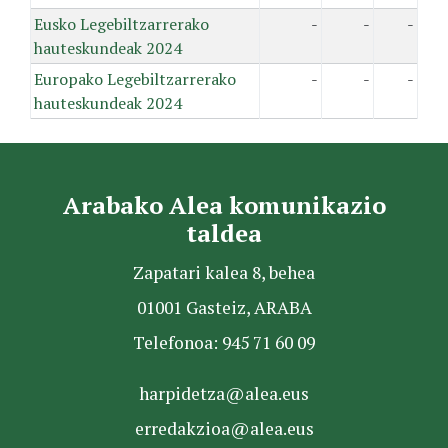
Eusko Legebiltzarrerako
-
-
-
hauteskundeak 2024
Europako Legebiltzarrerako
-
-
-
hauteskundeak 2024
Arabako Alea komunikazio
taldea
Zapatari kalea 8, behea
01001 Gasteiz, ARABA
Telefonoa: 945 71 60 09
harpidetza@alea.eus
erredakzioa@alea.eus