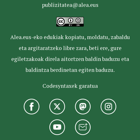
publizitatea@alea.eus
Alea.eus-eko edukiak kopiatu, moldatu, zabaldu
eta argitaratzeko libre zara, beti ere, gure
egiletzakoak direla aitortzen baldin baduzu eta
baldintza berdinetan egiten baduzu.
Codesyntaxek garatua