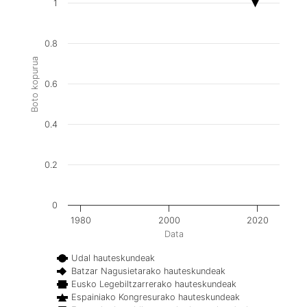
1
0.8
Boto kopurua
0.6
0.4
0.2
0
1980
2000
2020
Data
Udal hauteskundeak
Batzar Nagusietarako hauteskundeak
Eusko Legebiltzarrerako hauteskundeak
Espainiako Kongresurako hauteskundeak