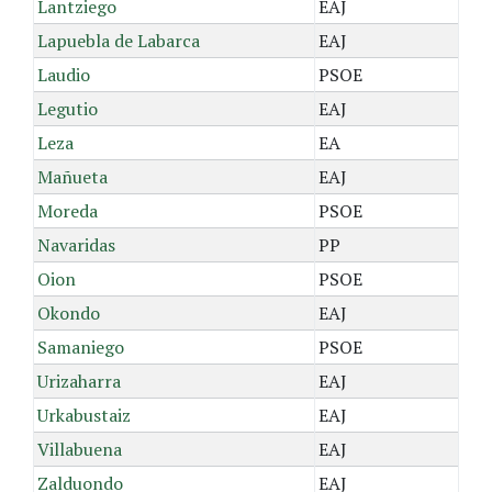
Lantziego
EAJ
Lapuebla de Labarca
EAJ
Laudio
PSOE
Legutio
EAJ
Leza
EA
Mañueta
EAJ
Moreda
PSOE
Navaridas
PP
Oion
PSOE
Okondo
EAJ
Samaniego
PSOE
Urizaharra
EAJ
Urkabustaiz
EAJ
Villabuena
EAJ
Zalduondo
EAJ