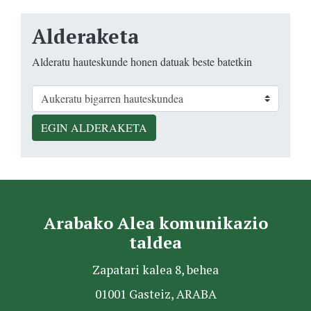
Alderaketa
Alderatu hauteskunde honen datuak beste batetkin
EGIN ALDERAKETA
Arabako Alea komunikazio
taldea
Zapatari kalea 8, behea
01001 Gasteiz, ARABA