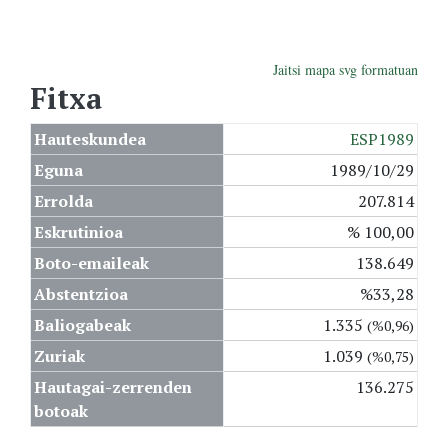
Jaitsi mapa svg formatuan
Fitxa
Hauteskundea
ESP1989
Eguna
1989/10/29
Errolda
207.814
Eskrutinioa
% 100,00
Boto-emaileak
138.649
Abstentzioa
%33,28
Baliogabeak
1.335
(%0,96)
Zuriak
1.039
(%0,75)
Hautagai-zerrenden
136.275
botoak