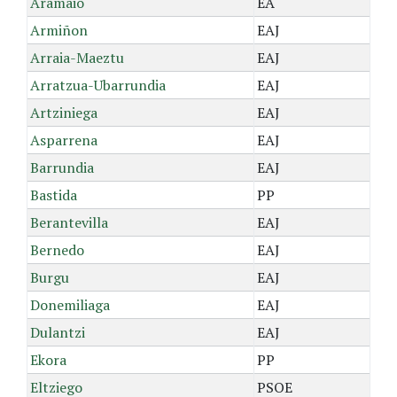
Aramaio
EA
Armiñon
EAJ
Arraia-Maeztu
EAJ
Arratzua-Ubarrundia
EAJ
Artziniega
EAJ
Asparrena
EAJ
Barrundia
EAJ
Bastida
PP
Berantevilla
EAJ
Bernedo
EAJ
Burgu
EAJ
Donemiliaga
EAJ
Dulantzi
EAJ
Ekora
PP
Eltziego
PSOE