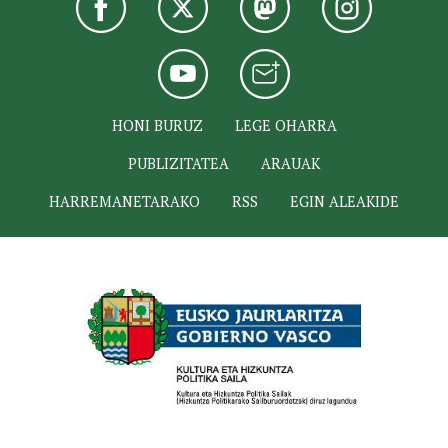
HONI BURUZ
LEGE OHARRA
PUBLIZITATEA
ARAUAK
HARREMANETARAKO
RSS
EGIN ALEAKIDE