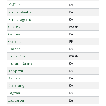
Elvillar
EAJ
Erriberabeitia
EAJ
Erriberagoitia
EAJ
Gasteiz
PSOE
Gaubea
EAJ
Guardia
PP
Harana
EAJ
Iruña Oka
PSOE
Iruraiz-Gauna
EAJ
Kanpezu
EAJ
Kripan
EAJ
Kuartango
EAJ
Lagran
EAJ
Lantaron
EAJ