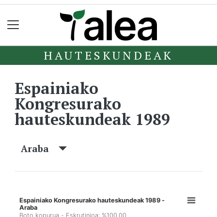
HAUTESKUNDEAK
Espainiako
Kongresurako
hauteskundeak 1989
Araba
Espainiako Kongresurako hauteskundeak 1989 -
Araba
Boto kopurua - Eskrutinioa: %100,00