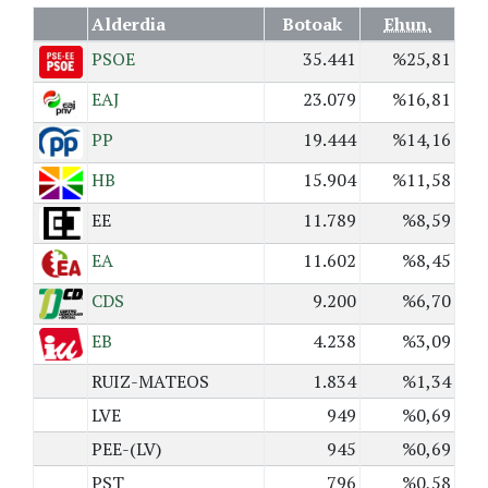
Alderdia
Botoak
Ehun.
PSOE
35.441
%25,81
EAJ
23.079
%16,81
PP
19.444
%14,16
HB
15.904
%11,58
EE
11.789
%8,59
EA
11.602
%8,45
CDS
9.200
%6,70
EB
4.238
%3,09
RUIZ-MATEOS
1.834
%1,34
LVE
949
%0,69
PEE-(LV)
945
%0,69
PST
796
%0,58