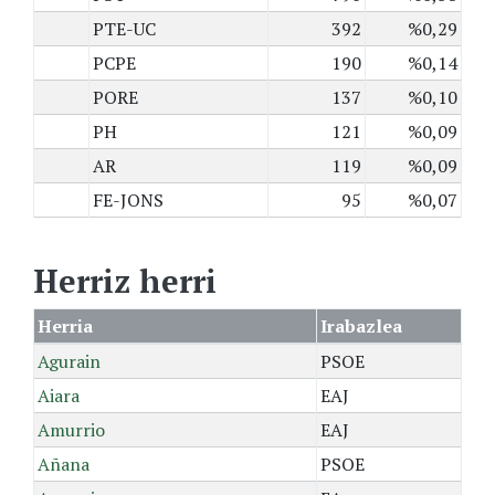
PTE-UC
392
%0,29
PCPE
190
%0,14
PORE
137
%0,10
PH
121
%0,09
AR
119
%0,09
FE-JONS
95
%0,07
Herriz herri
Herria
Irabazlea
Agurain
PSOE
Aiara
EAJ
Amurrio
EAJ
Añana
PSOE