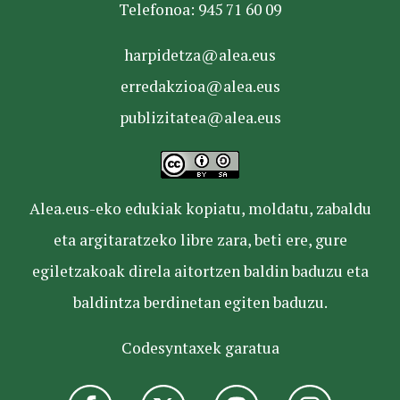
Telefonoa: 945 71 60 09
harpidetza@alea.eus
erredakzioa@alea.eus
publizitatea@alea.eus
Alea.eus-eko edukiak kopiatu, moldatu, zabaldu
eta argitaratzeko libre zara, beti ere, gure
egiletzakoak direla aitortzen baldin baduzu eta
baldintza berdinetan egiten baduzu.
Codesyntaxek garatua