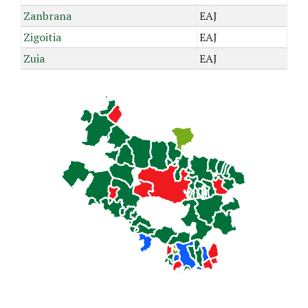
Zanbrana
EAJ
Zigoitia
EAJ
Zuia
EAJ