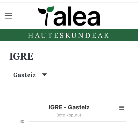
HAUTESKUNDEAK
IGRE
Gasteiz
IGRE - Gasteiz
Boto kopurua
60