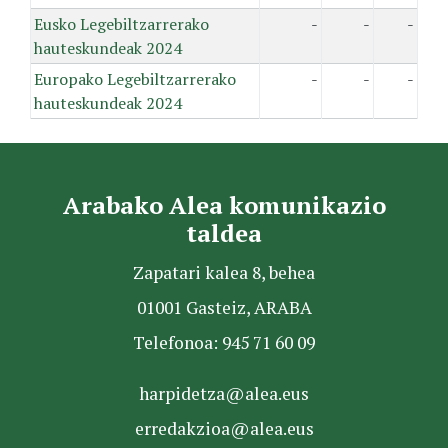
Eusko Legebiltzarrerako
-
-
-
hauteskundeak 2024
Europako Legebiltzarrerako
-
-
-
hauteskundeak 2024
Arabako Alea komunikazio
taldea
Zapatari kalea 8, behea
01001 Gasteiz, ARABA
Telefonoa: 945 71 60 09
harpidetza@alea.eus
erredakzioa@alea.eus