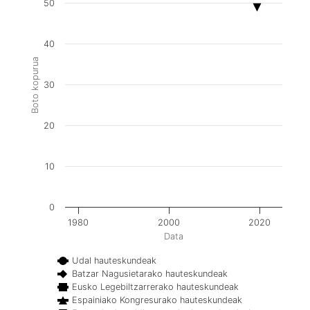
50
40
Boto kopurua
30
20
10
0
1980
2000
2020
Data
Udal hauteskundeak
Batzar Nagusietarako hauteskundeak
Eusko Legebiltzarrerako hauteskundeak
Espainiako Kongresurako hauteskundeak