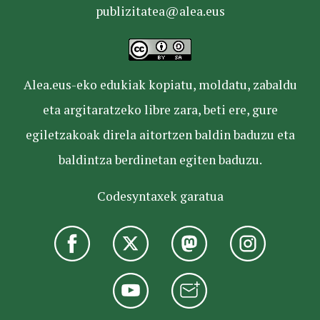
publizitatea@alea.eus
Alea.eus-eko edukiak kopiatu, moldatu, zabaldu
eta argitaratzeko libre zara, beti ere, gure
egiletzakoak direla aitortzen baldin baduzu eta
baldintza berdinetan egiten baduzu.
Codesyntaxek garatua