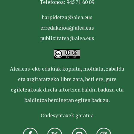
Telefonoa: 945 71 60 09
harpidetza@alea.eus
erredakzioa@alea.eus
publizitatea@alea.eus
Alea.eus-eko edukiak kopiatu, moldatu, zabaldu
eta argitaratzeko libre zara, beti ere, gure
egiletzakoak direla aitortzen baldin baduzu eta
baldintza berdinetan egiten baduzu.
Codesyntaxek garatua