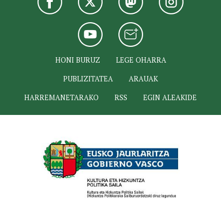
HONI BURUZ
LEGE OHARRA
PUBLIZITATEA
ARAUAK
HARREMANETARAKO
RSS
EGIN ALEAKIDE