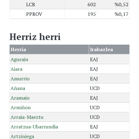
LCR
602
%0,52
PPROV
195
%0,17
Herriz herri
Herria
Irabazlea
Agurain
EAJ
Aiara
EAJ
Amurrio
EAJ
Añana
UCD
Aramaio
EAJ
Armiñon
UCD
Arraia-Maeztu
UCD
Arratzua-Ubarrundia
EAJ
Artziniega
UCD