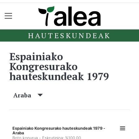
HAUTESKUNDEAK
Espainiako
Kongresurako
hauteskundeak 1979
Araba
Espainiako Kongresurako hauteskundeak 1979 -
Araba
Boto kopurua - Eskrutinioa: %100,00