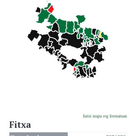
Jaitsi mapa svg formatuan
Fitxa