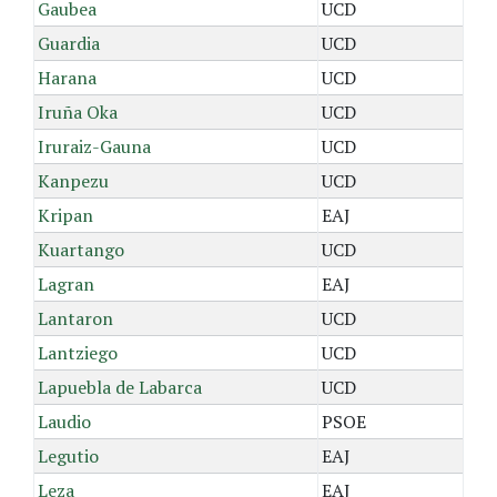
Gaubea
UCD
Guardia
UCD
Harana
UCD
Iruña Oka
UCD
Iruraiz-Gauna
UCD
Kanpezu
UCD
Kripan
EAJ
Kuartango
UCD
Lagran
EAJ
Lantaron
UCD
Lantziego
UCD
Lapuebla de Labarca
UCD
Laudio
PSOE
Legutio
EAJ
Leza
EAJ