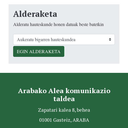
Alderaketa
Alderatu hauteskunde honen datuak beste batetkin
EGIN ALDERAKETA
Arabako Alea komunikazio
taldea
Zapatari kalea 8, behea
01001 Gasteiz, ARABA