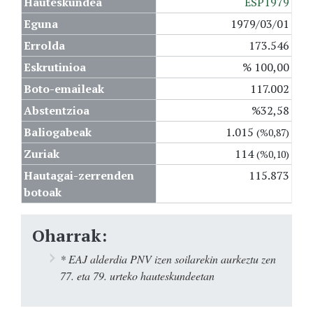
Hauteskundea
ESP1979
Eguna
1979/03/01
Errolda
173.546
Eskrutinioa
% 100,00
Boto-emaileak
117.002
Abstentzioa
%32,58
Baliogabeak
1.015
(%0,87)
Zuriak
114
(%0,10)
Hautagai-zerrenden
115.873
botoak
Oharrak:
* EAJ alderdia PNV izen soilarekin aurkeztu zen
77. eta 79. urteko hauteskundeetan