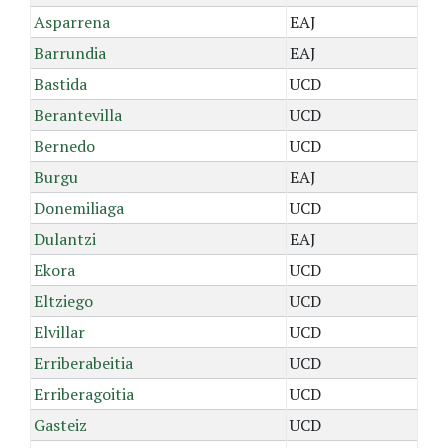
Asparrena
EAJ
Barrundia
EAJ
Bastida
UCD
Berantevilla
UCD
Bernedo
UCD
Burgu
EAJ
Donemiliaga
UCD
Dulantzi
EAJ
Ekora
UCD
Eltziego
UCD
Elvillar
UCD
Erriberabeitia
UCD
Erriberagoitia
UCD
Gasteiz
UCD