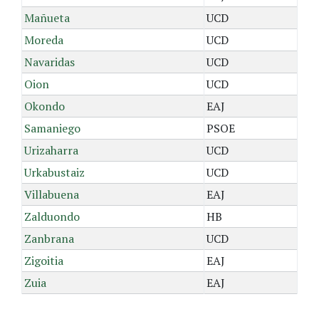
Mañueta
UCD
Moreda
UCD
Navaridas
UCD
Oion
UCD
Okondo
EAJ
Samaniego
PSOE
Urizaharra
UCD
Urkabustaiz
UCD
Villabuena
EAJ
Zalduondo
HB
Zanbrana
UCD
Zigoitia
EAJ
Zuia
EAJ