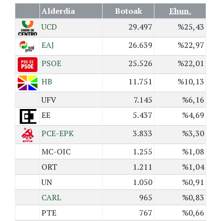
Alderdia
Botoak
Ehun.
UCD
29.497
%25,43
EAJ
26.639
%22,97
PSOE
25.526
%22,01
HB
11.751
%10,13
UFV
7.145
%6,16
EE
5.437
%4,69
PCE-EPK
3.833
%3,30
MC-OIC
1.255
%1,08
ORT
1.211
%1,04
UN
1.050
%0,91
CARL
965
%0,83
PTE
767
%0,66