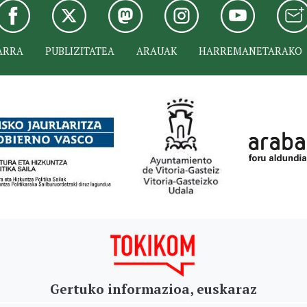
ARRA
PUBLIZITATEA
ARAUAK
HARREMANETARAKO
Gertuko informazioa, euskaraz