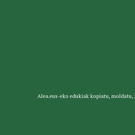
Alea.eus-eko edukiak kopiatu, moldatu, za