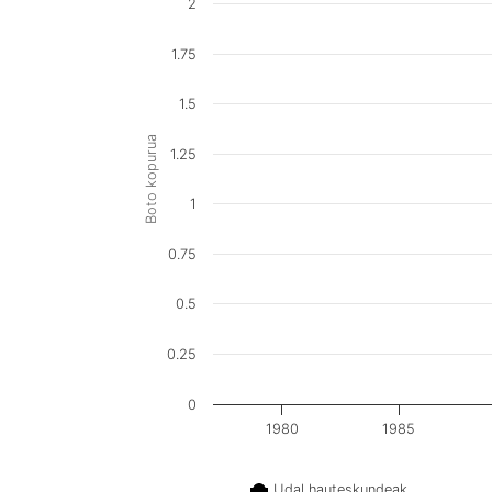
2
1.75
1.5
Boto kopurua
1.25
1
0.75
0.5
0.25
0
1980
1985
Udal hauteskundeak