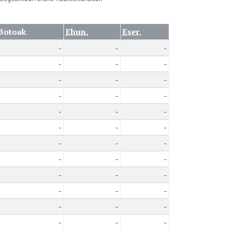
Botoak
Ehun.
Eser.
-
-
-
-
-
-
-
-
-
-
-
-
-
-
-
-
-
-
-
-
-
-
-
-
-
-
-
-
-
-
-
-
-
-
-
-