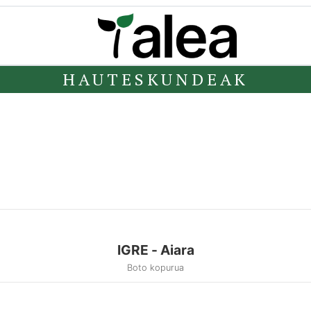
HAUTESKUNDEAK
IGRE - Aiara
Boto kopurua