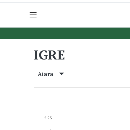
IGRE
Aiara
2.25