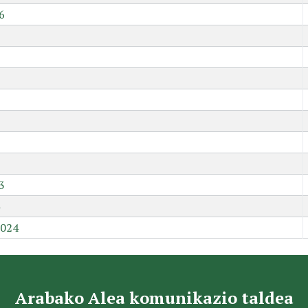
6
9
3
2024
Arabako Alea komunikazio taldea