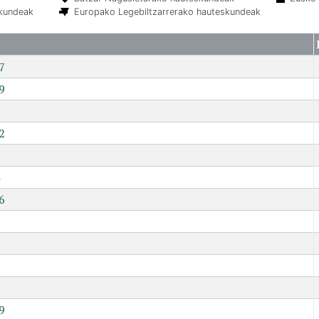
skundeak
Europako Legebiltzarrerako hauteskundeak
7
9
2
6
7
9
9