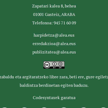
Zapatari kalea 8, behea
01001 Gasteiz, ARABA
Telefonoa: 945 71 60 09
harpidetza@alea.eus
erredakzioa@alea.eus
publizitatea@alea.eus
baldu eta argitaratzeko libre zara, beti ere, gure egile
baldintza berdinetan egiten baduzu.
Codesyntaxek garatua