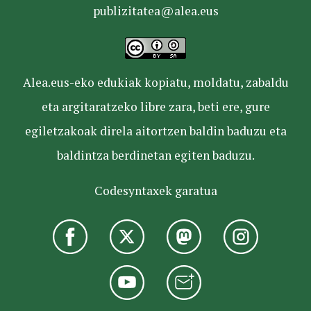
publizitatea@alea.eus
Alea.eus-eko edukiak kopiatu, moldatu, zabaldu
eta argitaratzeko libre zara, beti ere, gure
egiletzakoak direla aitortzen baldin baduzu eta
baldintza berdinetan egiten baduzu.
Codesyntaxek garatua