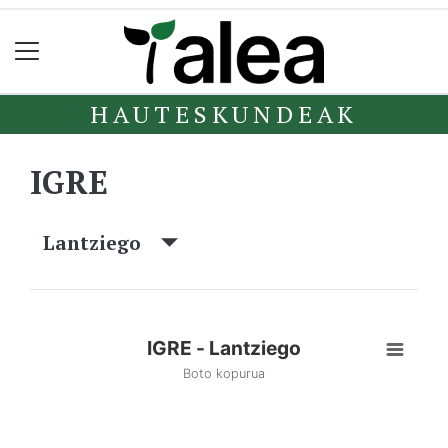
HAUTESKUNDEAK
IGRE
Lantziego
IGRE - Lantziego
Boto kopurua