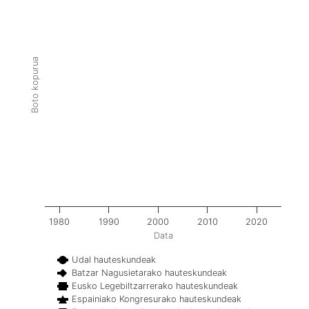
Boto kopurua
1980
1990
2000
2010
2020
Data
Udal hauteskundeak
Batzar Nagusietarako hauteskundeak
Eusko Legebiltzarrerako hauteskundeak
Espainiako Kongresurako hauteskundeak