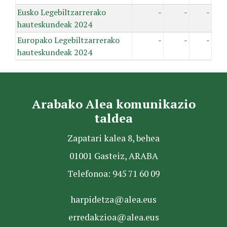
Eusko Legebiltzarrerako
-
-
-
hauteskundeak 2024
Europako Legebiltzarrerako
-
-
-
hauteskundeak 2024
Arabako Alea komunikazio
taldea
Zapatari kalea 8, behea
01001 Gasteiz, ARABA
Telefonoa: 945 71 60 09
harpidetza@alea.eus
erredakzioa@alea.eus