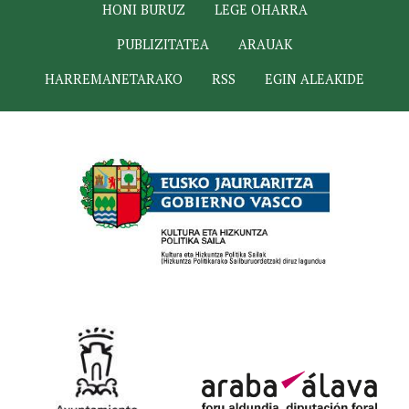
HONI BURUZ
LEGE OHARRA
PUBLIZITATEA
ARAUAK
HARREMANETARAKO
RSS
EGIN ALEAKIDE