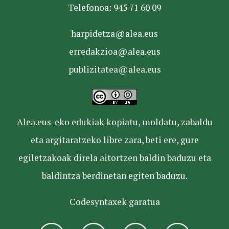
Telefonoa: 945 71 60 09
harpidetza@alea.eus
erredakzioa@alea.eus
publizitatea@alea.eus
Alea.eus-eko edukiak kopiatu, moldatu, zabaldu
eta argitaratzeko libre zara, beti ere, gure
egiletzakoak direla aitortzen baldin baduzu eta
baldintza berdinetan egiten baduzu.
Codesyntaxek garatua