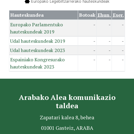
Europako Legebiltzarrerako hauteskundeak
Hauteskundea
Botoak
Ehun.
Eser.
Europako Parlamentuko
-
-
-
hauteskundeak 2019
Udal hauteskundeak 2019
-
-
-
Udal hauteskundeak 2023
-
-
-
Espainiako Kongresurako
-
-
-
hauteskundeak 2023
Arabako Alea komunikazio
taldea
Zapatari kalea 8, behea
01001 Gasteiz, ARABA