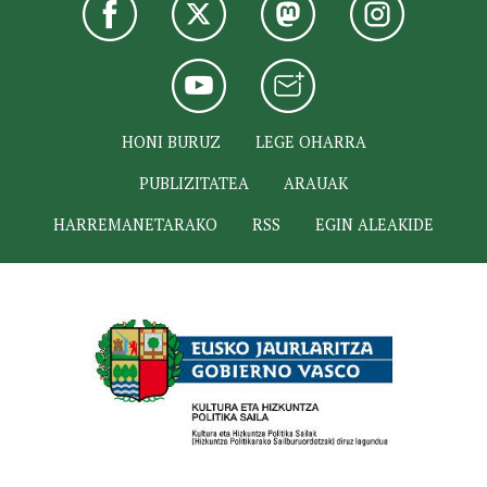
HONI BURUZ
LEGE OHARRA
PUBLIZITATEA
ARAUAK
HARREMANETARAKO
RSS
EGIN ALEAKIDE