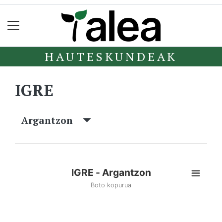
HAUTESKUNDEAK
IGRE
Argantzon
IGRE - Argantzon
Boto kopurua