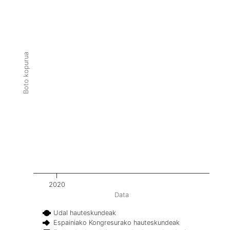
Boto kopurua
2020
Data
Udal hauteskundeak
Espainiako Kongresurako hauteskundeak