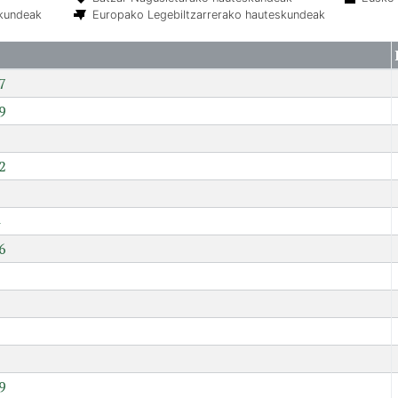
skundeak
Europako Legebiltzarrerako hauteskundeak
7
9
2
6
7
9
9