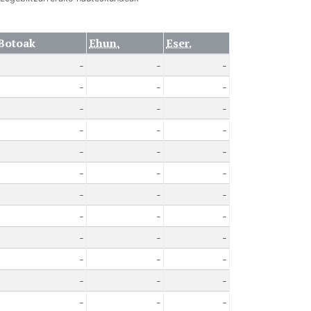
Botoak
Ehun.
Eser.
-
-
-
-
-
-
-
-
-
-
-
-
-
-
-
-
-
-
-
-
-
-
-
-
-
-
-
-
-
-
-
-
-
-
-
-