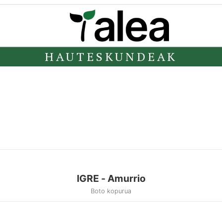
HAUTESKUNDEAK
IGRE - Amurrio
Boto kopurua