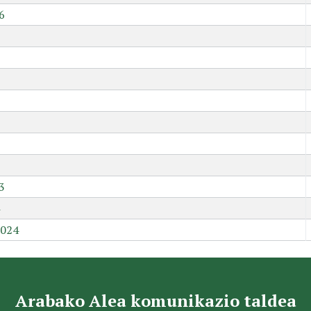
6
9
3
2024
Arabako Alea komunikazio taldea