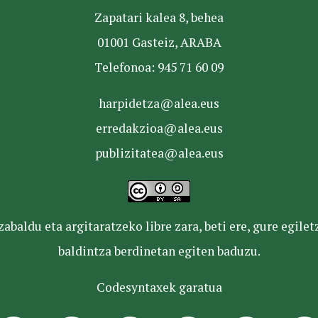
Zapatari kalea 8, behea
01001 Gasteiz, ARABA
Telefonoa: 945 71 60 09
harpidetza@alea.eus
erredakzioa@alea.eus
publizitatea@alea.eus
baldu eta argitaratzeko libre zara, beti ere, gure egile
baldintza berdinetan egiten baduzu.
Codesyntaxek garatua