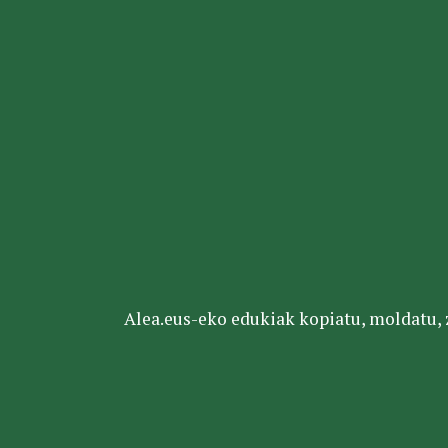
Alea.eus-eko edukiak kopiatu, moldatu, za