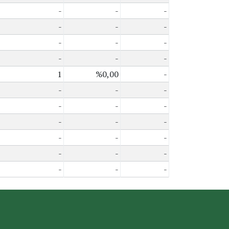
-
-
-
-
-
-
-
-
-
-
-
-
1
%0,00
-
-
-
-
-
-
-
-
-
-
-
-
-
-
-
-
-
-
-