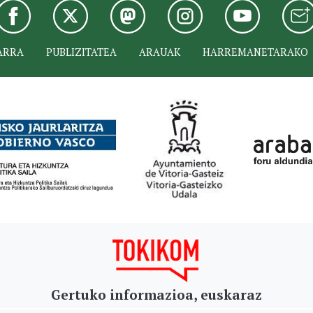
ARRA
PUBLIZITATEA
ARAUAK
HARREMANETARAKO
Gertuko informazioa, euskaraz