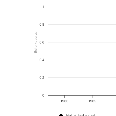
1
0.8
Boto kopurua
0.6
0.4
0.2
0
1980
1985
Udal hauteskundeak