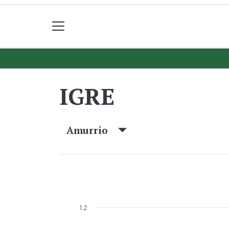
IGRE
Amurrio
1.2