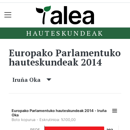
HAUTESKUNDEAK
Europako Parlamentuko
hauteskundeak 2014
Iruña Oka
Europako Parlamentuko hauteskundeak 2014 - Iruña
Oka
Boto kopurua - Eskrutinioa: %100,00
PSOE