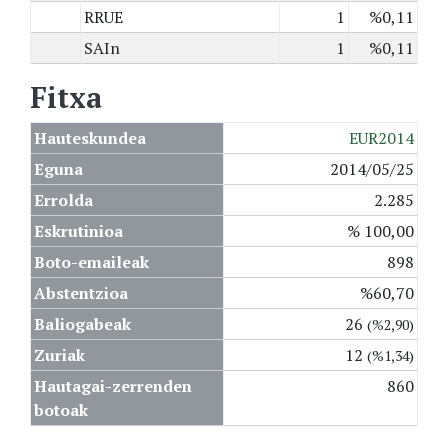
RRUE
1
%0,11
SAIn
1
%0,11
Fitxa
Hauteskundea
EUR2014
Eguna
2014/05/25
Errolda
2.285
Eskrutinioa
% 100,00
Boto-emaileak
898
Abstentzioa
%60,70
Baliogabeak
26
(%2,90)
Zuriak
12
(%1,34)
Hautagai-zerrenden
860
botoak