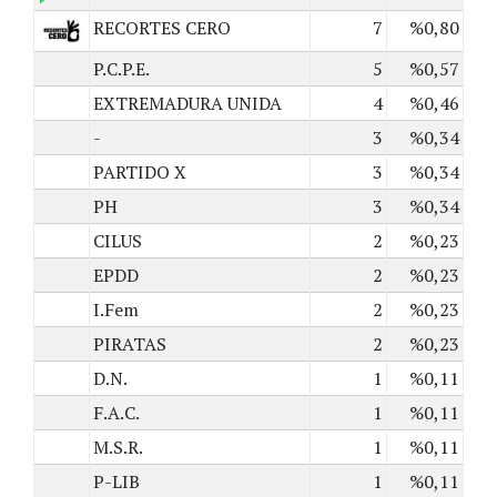
RECORTES CERO
7
%0,80
P.C.P.E.
5
%0,57
EXTREMADURA UNIDA
4
%0,46
-
3
%0,34
PARTIDO X
3
%0,34
PH
3
%0,34
CILUS
2
%0,23
EPDD
2
%0,23
I.Fem
2
%0,23
PIRATAS
2
%0,23
D.N.
1
%0,11
F.A.C.
1
%0,11
M.S.R.
1
%0,11
P-LIB
1
%0,11