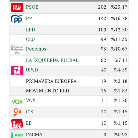
PSOE
202
%23,17
PP
142
%16,28
LPD
109
%12,50
CEU
99
%11,35
Podemos
93
%10,67
LA IZQUIERDA PLURAL
62
%7,11
UPyD
40
%4,59
PRIMAVERA EUROPEA
19
%2,18
MOVIMIENTO RED
16
%1,83
VOX
11
%1,26
C´S
10
%1,15
EB
10
%1,15
PACMA
8
%0,92