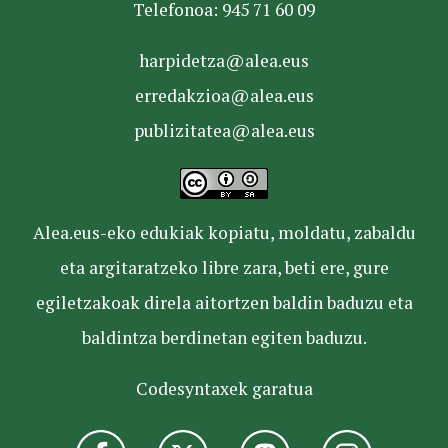
Telefonoa: 945 71 60 09
harpidetza@alea.eus
erredakzioa@alea.eus
publizitatea@alea.eus
Alea.eus-eko edukiak kopiatu, moldatu, zabaldu
eta argitaratzeko libre zara, beti ere, gure
egiletzakoak direla aitortzen baldin baduzu eta
baldintza berdinetan egiten baduzu.
Codesyntaxek garatua