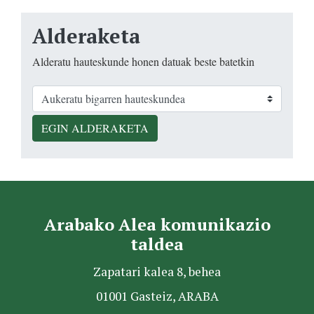
Alderaketa
Alderatu hauteskunde honen datuak beste batetkin
EGIN ALDERAKETA
Arabako Alea komunikazio
taldea
Zapatari kalea 8, behea
01001 Gasteiz, ARABA