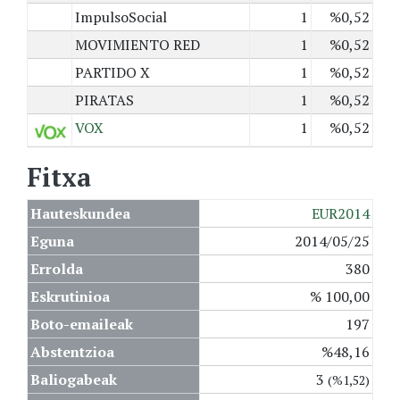
ImpulsoSocial
1
%0,52
MOVIMIENTO RED
1
%0,52
PARTIDO X
1
%0,52
PIRATAS
1
%0,52
VOX
1
%0,52
Fitxa
Hauteskundea
EUR2014
Eguna
2014/05/25
Errolda
380
Eskrutinioa
% 100,00
Boto-emaileak
197
Abstentzioa
%48,16
Baliogabeak
3
(%1,52)