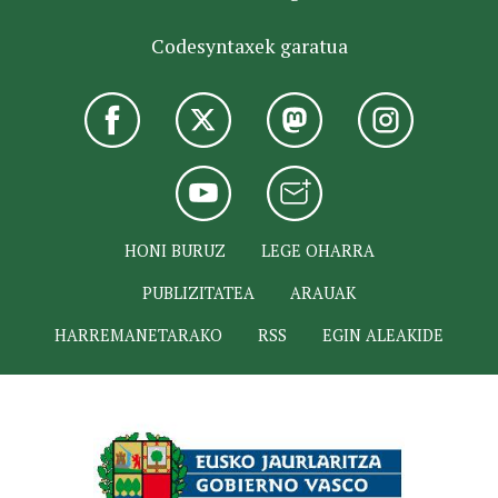
Codesyntaxek garatua
HONI BURUZ
LEGE OHARRA
PUBLIZITATEA
ARAUAK
HARREMANETARAKO
RSS
EGIN ALEAKIDE