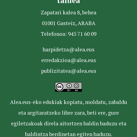
taldea
Zapatari kalea 8, behea
01001 Gasteiz, ARABA
Telefonoa: 945 71 60 09
harpidetza@alea.eus
erredakzioa@alea.eus
publizitatea@alea.eus
Alea.eus-eko edukiak kopiatu, moldatu, zabaldu
eta argitaratzeko libre zara, beti ere, gure
egiletzakoak direla aitortzen baldin baduzu eta
baldintza berdinetan egiten baduzu.