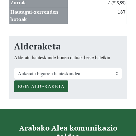
Zuriak
7
(%3,55)
Hautagai-zerrenden
187
botoak
Alderaketa
Alderatu hauteskunde honen datuak beste batetkin
EGIN ALDERAKETA
Arabako Alea komunikazio