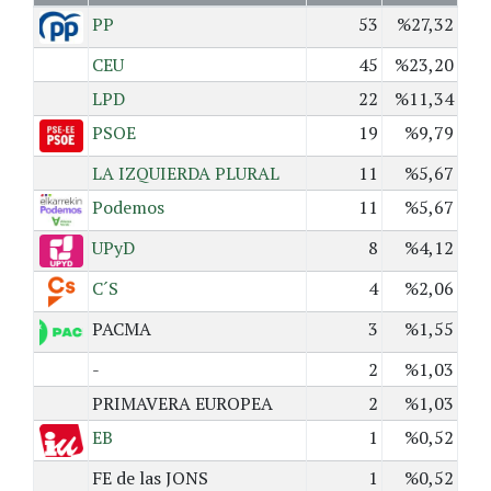
PP
53
%27,32
CEU
45
%23,20
LPD
22
%11,34
PSOE
19
%9,79
LA IZQUIERDA PLURAL
11
%5,67
Podemos
11
%5,67
UPyD
8
%4,12
C´S
4
%2,06
PACMA
3
%1,55
-
2
%1,03
PRIMAVERA EUROPEA
2
%1,03
EB
1
%0,52
FE de las JONS
1
%0,52