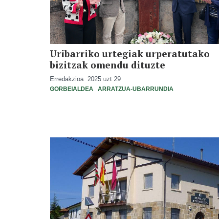
Uribarriko urtegiak urperatutako
bizitzak omendu dituzte
Erredakzioa
2025 uzt 29
GORBEIALDEA
ARRATZUA-UBARRUNDIA