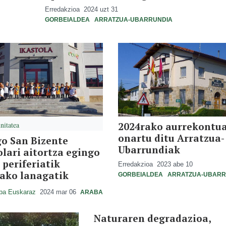
Erredakzioa
2024 uzt 31
GORBEIALDEA
ARRATZUA-UBARRUNDIA
itatea
2024rako aurrekontu
onartu ditu Arratzua-
o San Bizente
Ubarrundiak
olari aitortza egingo
 periferiatik
Erredakzioa
2023 abe 10
ako lanagatik
GORBEIALDEA
ARRATZUA-UBARR
ba Euskaraz
2024 mar 06
ARABA
Naturaren degradazioa,