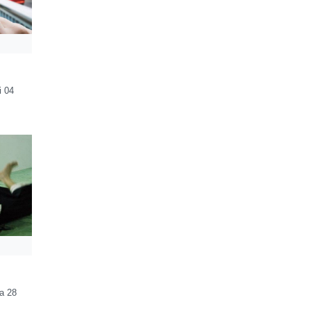
i 04
a 28