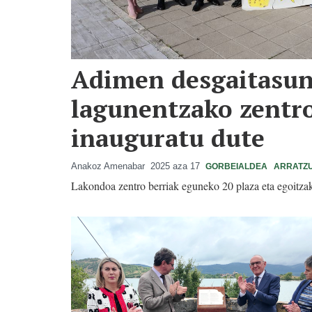
Adimen desgaitasun
lagunentzako zentro
inauguratu dute
Anakoz Amenabar
2025 aza 17
GORBEIALDEA
ARRATZ
Lakondoa zentro berriak eguneko 20 plaza eta egoitzak