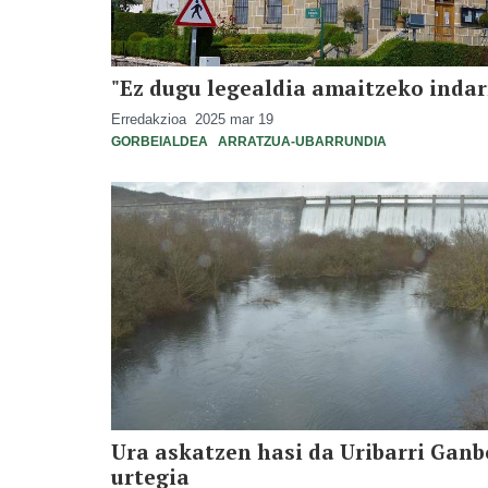
"Ez dugu legealdia amaitzeko indar
Erredakzioa
2025 mar 19
GORBEIALDEA
ARRATZUA-UBARRUNDIA
Ura askatzen hasi da Uribarri Gan
urtegia