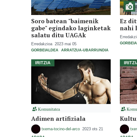
Soro batean "baimenik
Ez di
gabe" egindako laginketak
nahi 
salatu ditu UAGAk
Erredakz
GORBEI
Erredakzioa
2023 mai 05
GORBEIALDEA
ARRATZUA-UBARRUNDIA
IRITZIA
IRITZI
Komunitatea
Komun
Adimen artifiziala
Kultu
txema-tocino-del-arco
2023 ots 21
txe