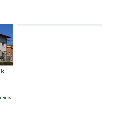
ak
UNDIA