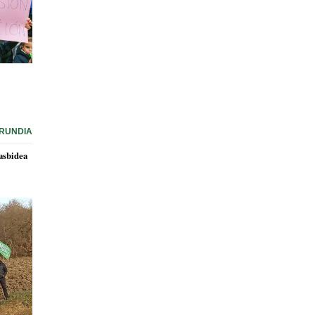
RUNDIA
asbidea