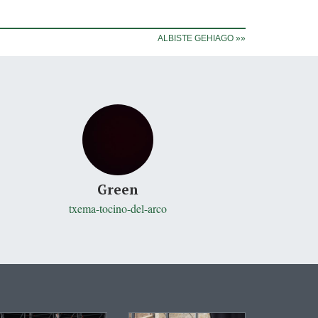
ALBISTE GEHIAGO »»
Green
txema-tocino-del-arco