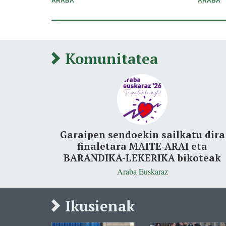
ARABA
ARABA
Komunitatea
Garaipen sendoekin sailkatu dira
finaletara MAITE-ARAI eta
BARANDIKA-LEKERIKA bikoteak
Araba Euskaraz
Ikusienak