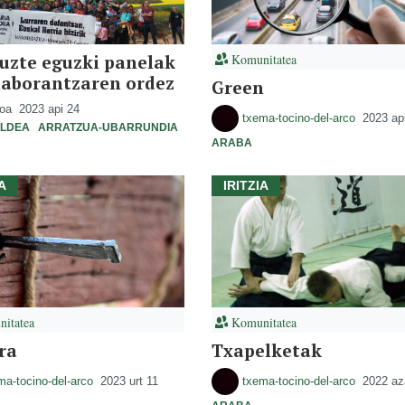
tuzte eguzki panelak
Komunitatea
laborantzaren ordez
Green
ioa
2023 api 24
txema-tocino-del-arco
2023 ap
ALDEA
ARRATZUA-UBARRUNDIA
ARABA
A
IRITZIA
itatea
Komunitatea
ra
Txapelketak
ma-tocino-del-arco
2023 urt 11
txema-tocino-del-arco
2022 az