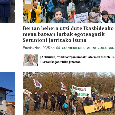
Bertan behera utzi dute Ikasbideako
menu batean larbak egoteagatik
Serunioni jarritako isuna
Erredakzioa
2025 api 04
GORBEIALDEA
ARRATZUA-UBAR
[Artikulua] "Mikroorganismoak" atzeman dituzte Ik
Ikastolako jantokiko janarian