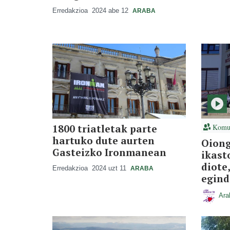
Erredakzioa
2024 abe 12
ARABA
1800 triatletak parte
Komun
hartuko dute aurten
Oiong
Gasteizko Ironmanean
ikast
diote,
Erredakzioa
2024 uzt 11
ARABA
egind
Ara