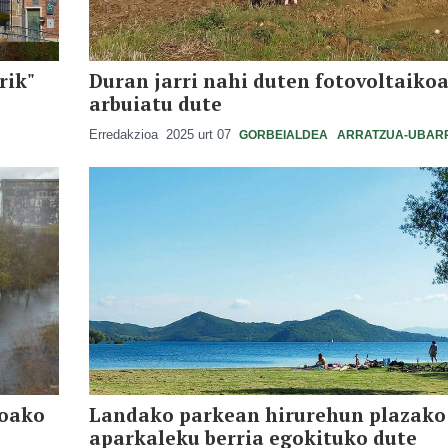
rik"
Duran jarri nahi duten fotovoltaiko
arbuiatu dute
Erredakzioa
2025 urt 07
GORBEIALDEA
ARRATZUA-UBAR
boako
Landako parkean hirurehun plazako
aparkaleku berria egokituko dute