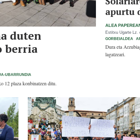
Solaria
apurtu 
ALEA PAPEREA
a duten
Estitxu Ugarte Lz.
GORBEIALDEA
A
 berria
Dura eta Arzubiag
lagatzeari.
UA-UBARRUNDIA
o 12 plaza konbinatzen ditu.