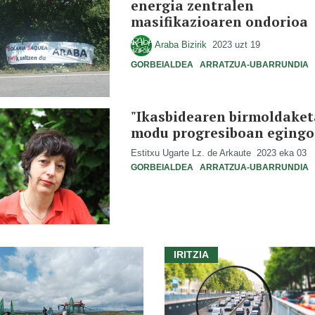
energia zentralen
masifikazioaren ondorioa
Araba Bizirik
2023 uzt 19
GORBEIALDEA
ARRATZUA-UBARRUNDIA
"Ikasbidearen birmoldaket
modu progresiboan egingo
Estitxu Ugarte Lz. de Arkaute
2023 eka 03
GORBEIALDEA
ARRATZUA-UBARRUNDIA
IRITZIA