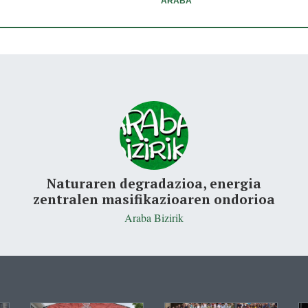
ARABA
Naturaren degradazioa, energia
zentralen masifikazioaren ondorioa
Araba Bizirik