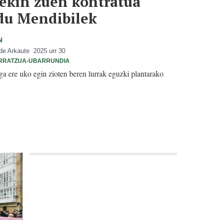
rekin zuen kontratua
du Mendibilek
N
 de Arkaute
2025 urr 30
RRATZUA-UBARRUNDIA
a ere uko egin zioten beren lurrak eguzki plantarako