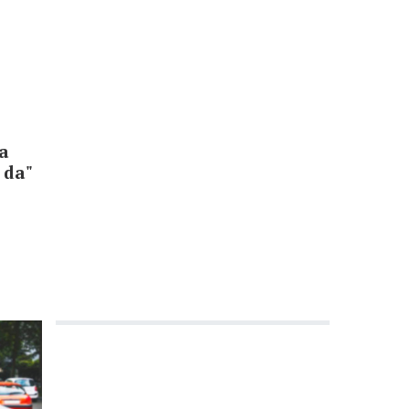
a
 da"