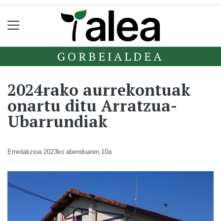
GORBEIALDEA
2024rako aurrekontuak
onartu ditu Arratzua-
Ubarrundiak
Erredakzioa
2023ko abenduaren 10a