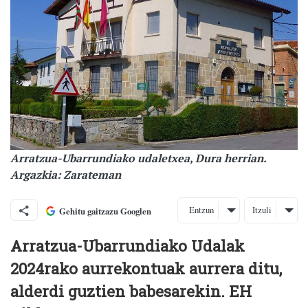
Arratzua-Ubarrundiako udaletxea, Dura herrian.
Argazkia: Zarateman
Entzun
Itzuli
Gehitu gaitzazu Googlen
Arratzua-Ubarrundiako Udalak
2024rako aurrekontuak aurrera ditu,
alderdi guztien babesarekin. EH