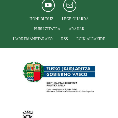
HONI BURUZ
LEGE OHARRA
PUBLIZITATEA
ARAUAK
HARREMANETARAKO
RSS
EGIN ALEAKIDE