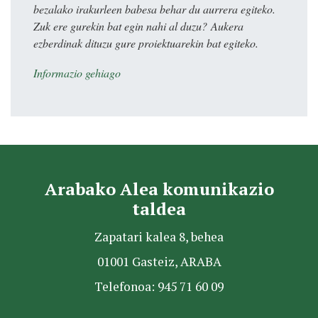
bezalako irakurleen babesa behar du aurrera egiteko.
Zuk ere gurekin bat egin nahi al duzu? Aukera
ezberdinak dituzu gure proiektuarekin bat egiteko.
Informazio gehiago
Arabako Alea komunikazio
taldea
Zapatari kalea 8, behea
01001 Gasteiz, ARABA
Telefonoa: 945 71 60 09