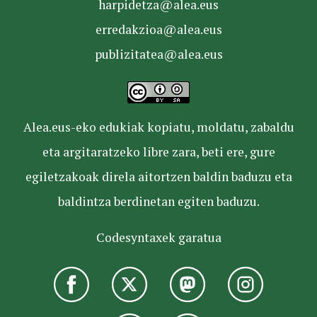
harpidetza@alea.eus
erredakzioa@alea.eus
publizitatea@alea.eus
Alea.eus-eko edukiak kopiatu, moldatu, zabaldu
eta argitaratzeko libre zara, beti ere, gure
egiletzakoak direla aitortzen baldin baduzu eta
baldintza berdinetan egiten baduzu.
Codesyntaxek garatua