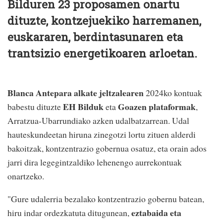
Bilduren 23 proposamen onartu
dituzte, kontzejuekiko harremanen,
euskararen, berdintasunaren eta
trantsizio energetikoaren arloetan.
Blanca Antepara alkate jeltzalearen
2024ko kontuak
EH Bilduk
Goazen plataformak
babestu dituzte
eta
,
Arratzua-Ubarrundiako azken udalbatzarrean. Udal
hauteskundeetan hiruna zinegotzi lortu zituen alderdi
bakoitzak, kontzentrazio gobernua osatuz, eta orain ados
jarri dira legegintzaldiko lehenengo aurrekontuak
onartzeko.
"Gure udalerria bezalako kontzentrazio gobernu batean,
eztabaida eta
hiru indar ordezkatuta ditugunean,