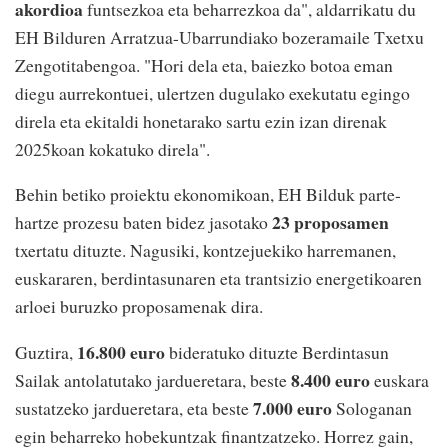
akordioa
funtsezkoa eta beharrezkoa da", aldarrikatu du
EH Bilduren Arratzua-Ubarrundiako bozeramaile Txetxu
Zengotitabengoa. "Hori dela eta, baiezko botoa eman
diegu aurrekontuei, ulertzen dugulako exekutatu egingo
direla eta ekitaldi honetarako sartu ezin izan direnak
2025koan kokatuko direla".
Behin betiko proiektu ekonomikoan, EH Bilduk parte-
23 proposamen
hartze prozesu baten bidez jasotako
txertatu dituzte. Nagusiki, kontzejuekiko harremanen,
euskararen, berdintasunaren eta trantsizio energetikoaren
arloei buruzko proposamenak dira.
16.800 euro
Guztira,
bideratuko dituzte Berdintasun
8.400 euro
Sailak antolatutako jardueretara, beste
euskara
7.000 euro
sustatzeko jardueretara, eta beste
Sologanan
egin beharreko hobekuntzak finantzatzeko. Horrez gain,