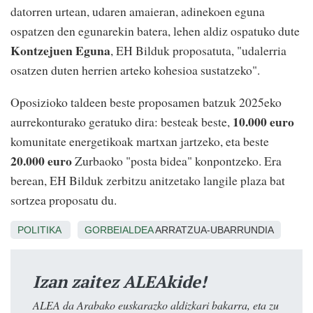
datorren urtean, udaren amaieran, adinekoen eguna
ospatzen den egunarekin batera, lehen aldiz ospatuko dute
Kontzejuen Eguna
, EH Bilduk proposatuta, "udalerria
osatzen duten herrien arteko kohesioa sustatzeko".
Oposizioko taldeen beste proposamen batzuk 2025eko
10.000 euro
aurrekonturako geratuko dira: besteak beste,
komunitate energetikoak martxan jartzeko, eta beste
20.000 euro
Zurbaoko "posta bidea" konpontzeko. Era
berean, EH Bilduk zerbitzu anitzetako langile plaza bat
sortzea proposatu du.
POLITIKA
GORBEIALDEA
ARRATZUA-UBARRUNDIA
Izan zaitez ALEAkide!
ALEA da Arabako euskarazko aldizkari bakarra, eta zu