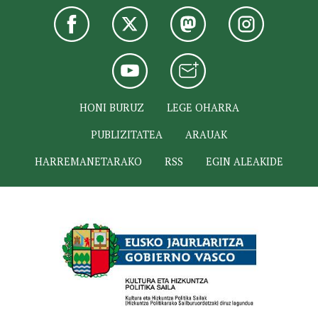
HONI BURUZ
LEGE OHARRA
PUBLIZITATEA
ARAUAK
HARREMANETARAKO
RSS
EGIN ALEAKIDE