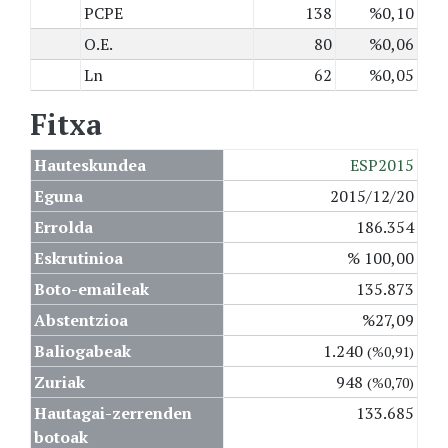
PCPE
138
%0,10
O.E.
80
%0,06
Ln
62
%0,05
Fitxa
Hauteskundea
ESP2015
Eguna
2015/12/20
Errolda
186.354
Eskrutinioa
% 100,00
Boto-emaileak
135.873
Abstentzioa
%27,09
Baliogabeak
1.240
(%0,91)
Zuriak
948
(%0,70)
Hautagai-zerrenden
133.685
botoak