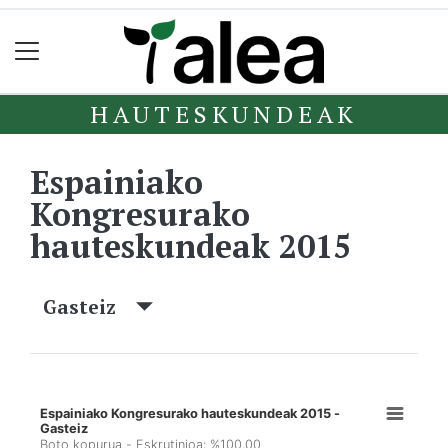
HAUTESKUNDEAK
Espainiako
Kongresurako
hauteskundeak 2015
Gasteiz
Espainiako Kongresurako hauteskundeak 2015 -
Gasteiz
Boto kopurua - Eskrutinioa: %100,00