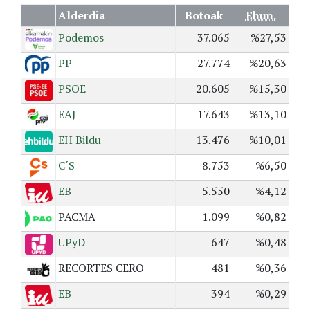
Alderdia
Botoak
Ehun.
Podemos
37.065
%27,53
PP
27.774
%20,63
PSOE
20.605
%15,30
EAJ
17.643
%13,10
EH Bildu
13.476
%10,01
C´S
8.753
%6,50
EB
5.550
%4,12
PACMA
1.099
%0,82
UPyD
647
%0,48
RECORTES CERO
481
%0,36
EB
394
%0,29