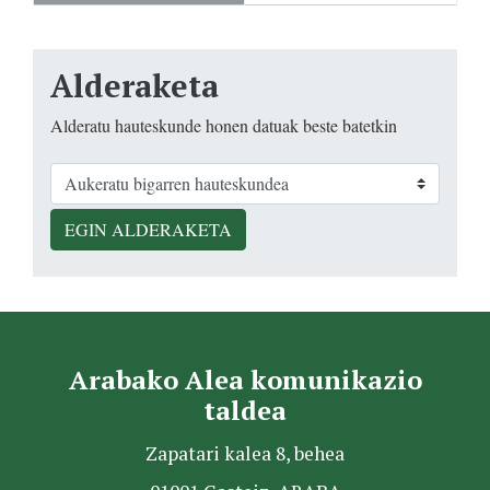
Alderaketa
Alderatu hauteskunde honen datuak beste batetkin
EGIN ALDERAKETA
Arabako Alea komunikazio
taldea
Zapatari kalea 8, behea