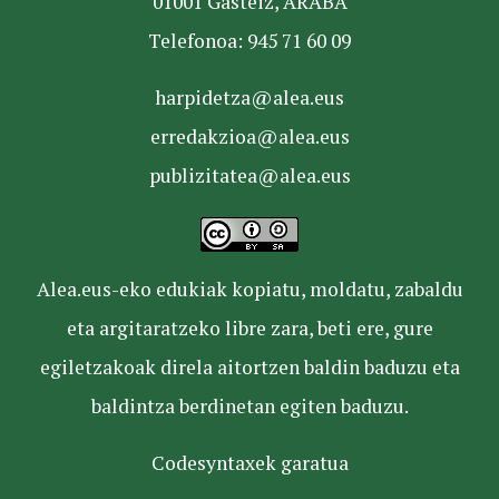
01001 Gasteiz, ARABA
Telefonoa: 945 71 60 09
harpidetza@alea.eus
erredakzioa@alea.eus
publizitatea@alea.eus
Alea.eus-eko edukiak kopiatu, moldatu, zabaldu
eta argitaratzeko libre zara, beti ere, gure
egiletzakoak direla aitortzen baldin baduzu eta
baldintza berdinetan egiten baduzu.
Codesyntaxek garatua