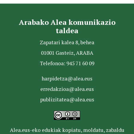
Arabako Alea komunikazio
taldea
Zapatari kalea 8, behea
01001 Gasteiz, ARABA
Telefonoa: 945 71 60 09
harpidetza@alea.eus
erredakzioa@alea.eus
publizitatea@alea.eus
Alea.eus-eko edukiak kopiatu, moldatu, zabaldu