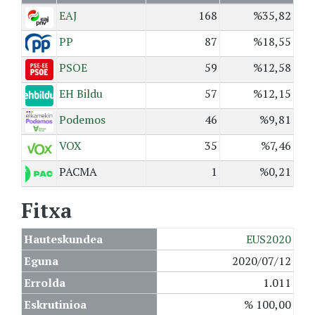
EAJ
168
%35,82
PP
87
%18,55
PSOE
59
%12,58
EH Bildu
57
%12,15
Podemos
46
%9,81
VOX
35
%7,46
PACMA
1
%0,21
Fitxa
Hauteskundea
EUS2020
Eguna
2020/07/12
Errolda
1.011
Eskrutinioa
% 100,00