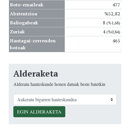
Boto-emaileak
477
Abstentzioa
%52,82
Baliogabeak
8
(%1,68)
Zuriak
4
(%0,84)
Hautagai-zerrenden
465
botoak
Alderaketa
Alderatu hauteskunde honen datuak beste batetkin
EGIN ALDERAKETA