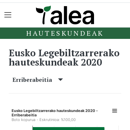
HAUTESKUNDEAK
Eusko Legebiltzarrerako
hauteskundeak 2020
Erriberabeitia
Eusko Legebiltzarrerako hauteskundeak 2020 -
Erriberabeitia
Boto kopurua - Eskrutinioa: %100,00