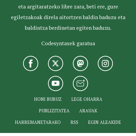
eta argitaratzeko libre zara, beti ere, gure
egiletzakoak direla aitortzen baldin baduzu eta
baldintza berdinetan egiten baduzu.
Codesyntaxek garatua
HONI BURUZ
LEGE OHARRA
PUBLIZITATEA
ARAUAK
HARREMANETARAKO
RSS
EGIN ALEAKIDE