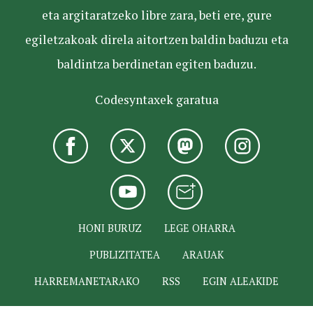
eta argitaratzeko libre zara, beti ere, gure
egiletzakoak direla aitortzen baldin baduzu eta
baldintza berdinetan egiten baduzu.
Codesyntaxek garatua
HONI BURUZ
LEGE OHARRA
PUBLIZITATEA
ARAUAK
HARREMANETARAKO
RSS
EGIN ALEAKIDE