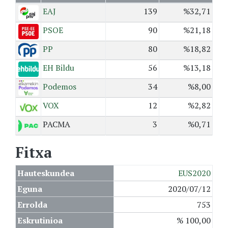
EAJ
139
%32,71
PSOE
90
%21,18
PP
80
%18,82
EH Bildu
56
%13,18
Podemos
34
%8,00
VOX
12
%2,82
PACMA
3
%0,71
Fitxa
Hauteskundea
EUS2020
Eguna
2020/07/12
Errolda
753
Eskrutinioa
% 100,00