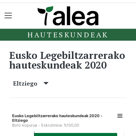
HAUTESKUNDEAK
Eusko Legebiltzarrerako
hauteskundeak 2020
Eltziego
Eusko Legebiltzarrerako hauteskundeak 2020 -
Eltziego
Boto kopurua - Eskrutinioa: %100,00