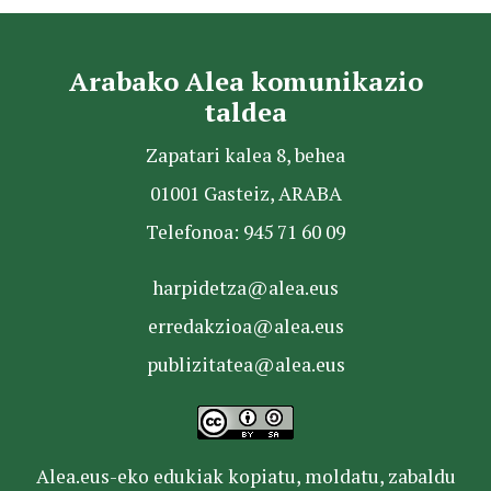
Arabako Alea komunikazio
taldea
Zapatari kalea 8, behea
01001 Gasteiz, ARABA
Telefonoa: 945 71 60 09
harpidetza@alea.eus
erredakzioa@alea.eus
publizitatea@alea.eus
Alea.eus-eko edukiak kopiatu, moldatu, zabaldu