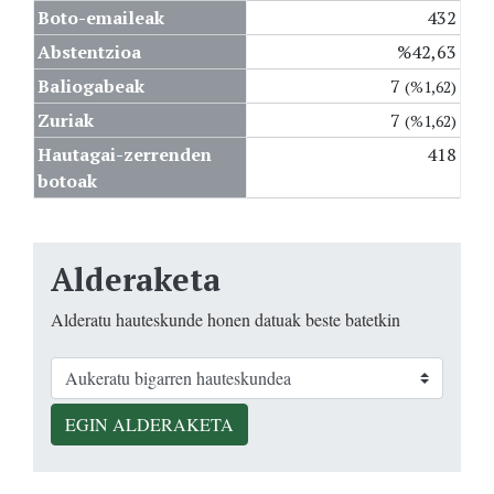
Boto-emaileak
432
Abstentzioa
%42,63
Baliogabeak
7
(%1,62)
Zuriak
7
(%1,62)
Hautagai-zerrenden
418
botoak
Alderaketa
Alderatu hauteskunde honen datuak beste batetkin
EGIN ALDERAKETA