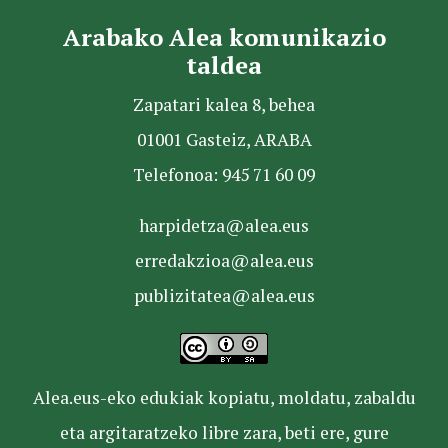
Arabako Alea komunikazio
taldea
Zapatari kalea 8, behea
01001 Gasteiz, ARABA
Telefonoa: 945 71 60 09
harpidetza@alea.eus
erredakzioa@alea.eus
publizitatea@alea.eus
Alea.eus-eko edukiak kopiatu, moldatu, zabaldu
eta argitaratzeko libre zara, beti ere, gure