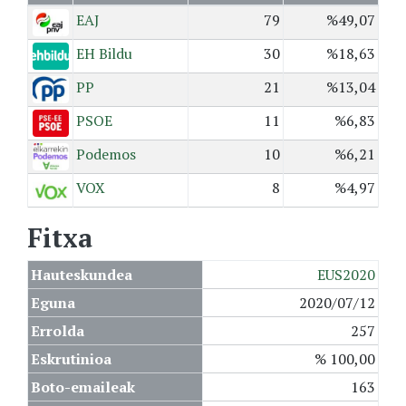
EAJ
79
%49,07
EH Bildu
30
%18,63
PP
21
%13,04
PSOE
11
%6,83
Podemos
10
%6,21
VOX
8
%4,97
Fitxa
Hauteskundea
EUS2020
Eguna
2020/07/12
Errolda
257
Eskrutinioa
% 100,00
Boto-emaileak
163