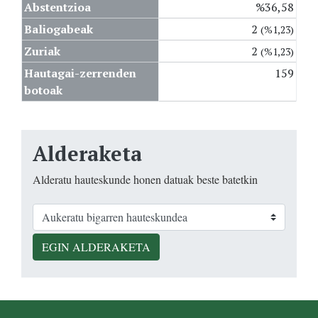
Abstentzioa
%36,58
Baliogabeak
2
(%1,23)
Zuriak
2
(%1,23)
Hautagai-zerrenden
159
botoak
Alderaketa
Alderatu hauteskunde honen datuak beste batetkin
EGIN ALDERAKETA