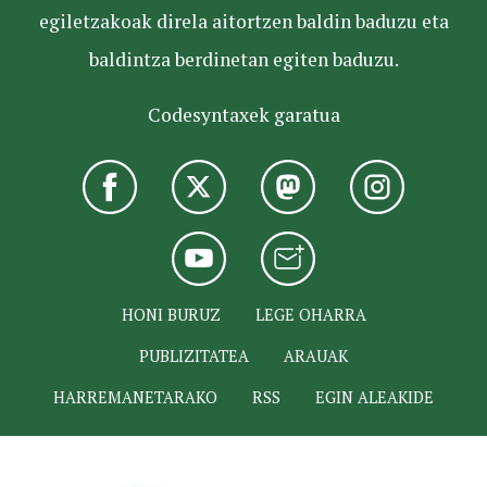
egiletzakoak direla aitortzen baldin baduzu eta
baldintza berdinetan egiten baduzu.
Codesyntaxek garatua
HONI BURUZ
LEGE OHARRA
PUBLIZITATEA
ARAUAK
HARREMANETARAKO
RSS
EGIN ALEAKIDE