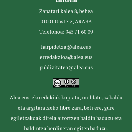
Zapatari kalea 8, behea
01001 Gasteiz, ARABA
Telefonoa: 945 71 60 09
harpidetza@alea.eus
erredakzioa@alea.eus
publizitatea@alea.eus
Alea.eus-eko edukiak kopiatu, moldatu, zabaldu
eta argitaratzeko libre zara, beti ere, gure
egiletzakoak direla aitortzen baldin baduzu eta
baldintza berdinetan egiten baduzu.