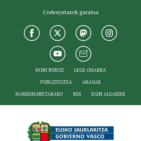
Codesyntaxek garatua
HONI BURUZ
LEGE OHARRA
PUBLIZITATEA
ARAUAK
HARREMANETARAKO
RSS
EGIN ALEAKIDE