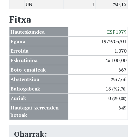
UN
1
%0,15
Fitxa
Hauteskundea
ESP1979
Eguna
1979/03/01
Errolda
1.070
Eskrutinioa
% 100,00
Boto-emaileak
667
Abstentzioa
%37,66
Baliogabeak
18
(%2,70)
Zuriak
0
(%0,00)
Hautagai-zerrenden
649
botoak
Oharrak: