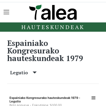
HAUTESKUNDEAK
Espainiako
Kongresurako
hauteskundeak 1979
Legutio
Espainiako Kongresurako hauteskundeak 1979 -
Legutio
Boto kopurua - Eskrutinioa: %100,00