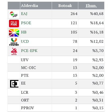
Alderdia
Botoak
Ehun.
EAJ
264
%40,68
PSOE
121
%18,64
HB
105
%16,18
UCD
78
%12,02
PCE-EPK
24
%3,70
UFV
19
%2,93
MC-OIC
13
%2,00
PTE
13
%2,00
EE
5
%0,77
LCR
3
%0,46
ORT
2
%0,31
PPROV
1
%0,15