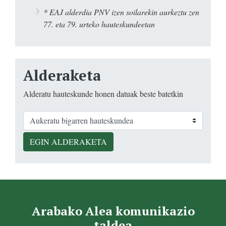
* EAJ alderdia PNV izen soilarekin aurkeztu zen
77. eta 79. urteko hauteskundeetan
Alderaketa
Alderatu hauteskunde honen datuak beste batetkin
EGIN ALDERAKETA
Arabako Alea komunikazio
taldea