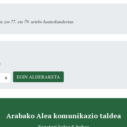
u zen 77. eta 79. urteko hauteskundeetan
n
EGIN ALDERAKETA
Arabako Alea komunikazio taldea
Zapatari kalea 8, behea