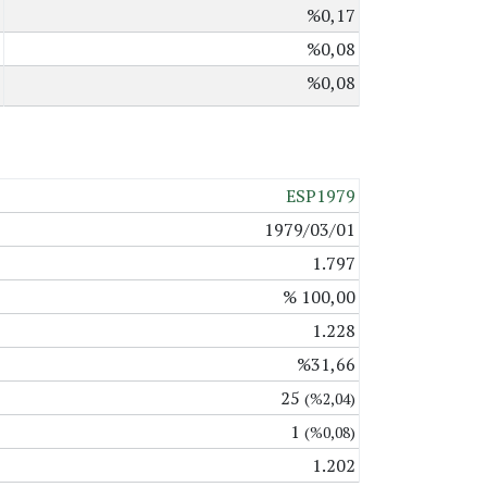
%0,17
%0,08
%0,08
ESP1979
1979/03/01
1.797
% 100,00
1.228
%31,66
25
(%2,04)
1
(%0,08)
1.202