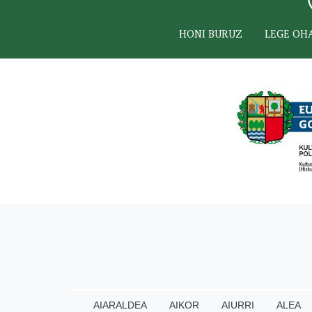
HONI BURUZ
LEGE OH
AIARALDEA
AIKOR
AIURRI
ALEA