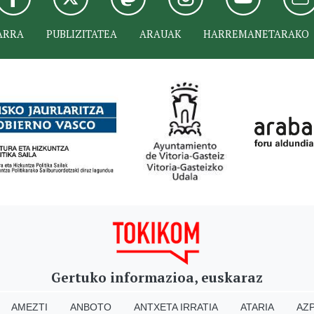
ARRA
PUBLIZITATEA
ARAUAK
HARREMANETARAKO
Gertuko informazioa, euskaraz
AMEZTI
ANBOTO
ANTXETA IRRATIA
ATARIA
AZP