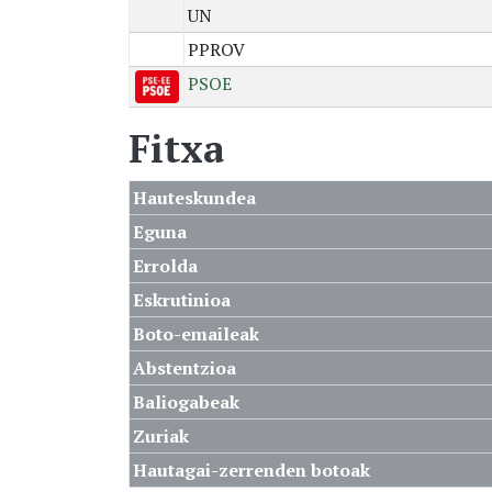
UN
PPROV
PSOE
Fitxa
Hauteskundea
Eguna
Errolda
Eskrutinioa
Boto-emaileak
Abstentzioa
Baliogabeak
Zuriak
Hautagai-zerrenden botoak