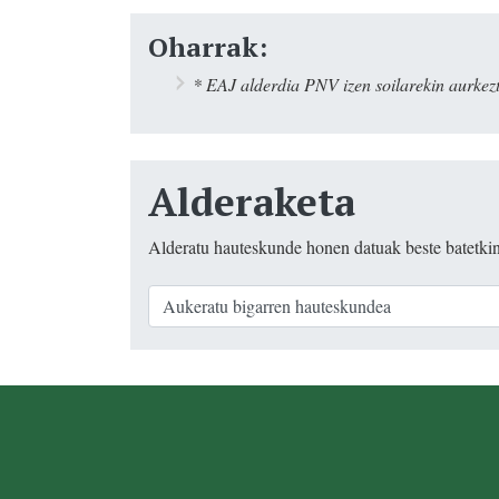
Oharrak:
* EAJ alderdia PNV izen soilarekin aurkezt
Alderaketa
Alderatu hauteskunde honen datuak beste batetki