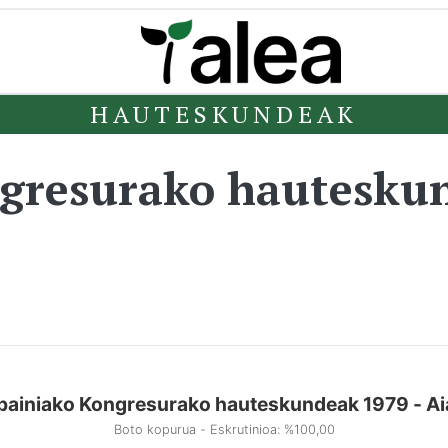
HAUTESKUNDEAK
ngresurako hautesku
painiako Kongresurako hauteskundeak 1979 - Ai
Boto kopurua - Eskrutinioa: %100,00