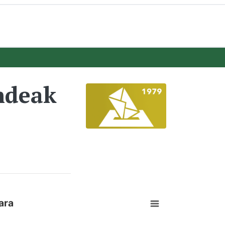
ndeak
ara