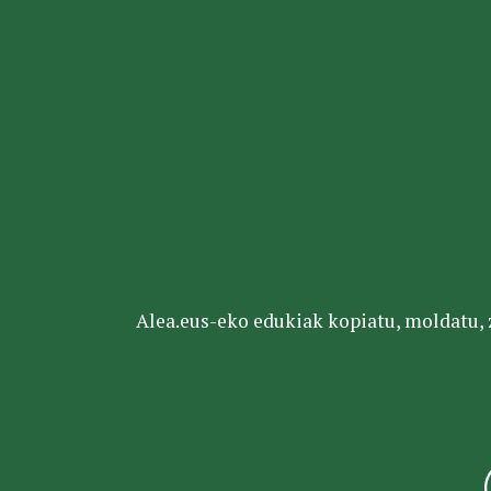
Alea.eus-eko edukiak kopiatu, moldatu, za