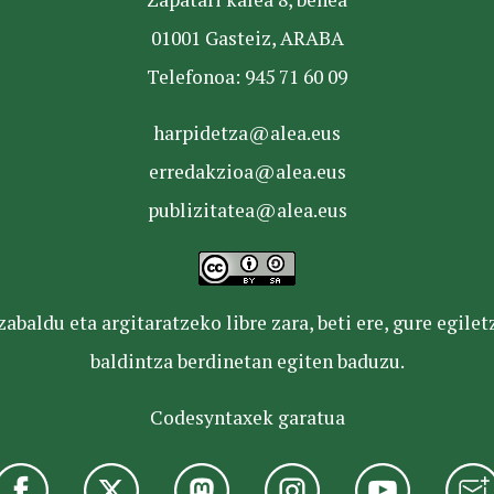
01001 Gasteiz, ARABA
Telefonoa: 945 71 60 09
harpidetza@alea.eus
erredakzioa@alea.eus
publizitatea@alea.eus
baldu eta argitaratzeko libre zara, beti ere, gure egile
baldintza berdinetan egiten baduzu.
Codesyntaxek garatua