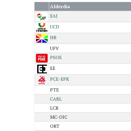
Alderdia
EAJ
UCD
HB
UFV
PSOE
EE
PCE-EPK
PTE
CARL
LCR
MC-OIC
ORT