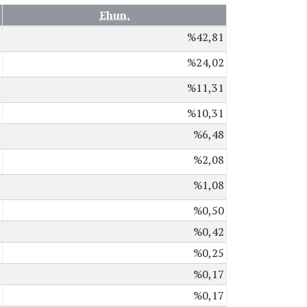
Ehun.
%42,81
%24,02
%11,31
%10,31
%6,48
%2,08
%1,08
%0,50
%0,42
%0,25
%0,17
%0,17