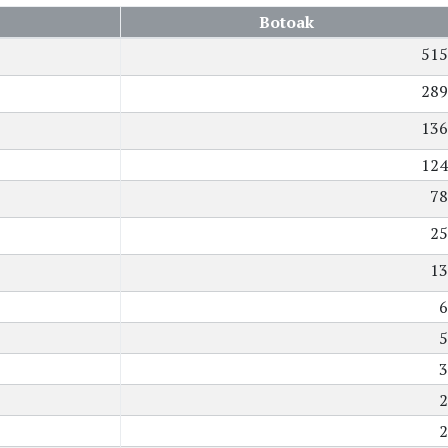
Botoak
515
289
136
124
78
25
13
6
5
3
2
2