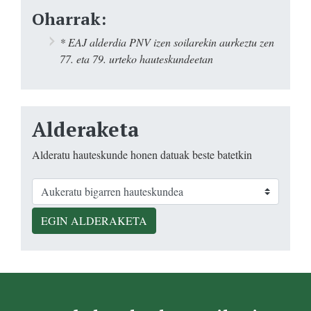
Oharrak:
* EAJ alderdia PNV izen soilarekin aurkeztu zen
77. eta 79. urteko hauteskundeetan
Alderaketa
Alderatu hauteskunde honen datuak beste batetkin
EGIN ALDERAKETA