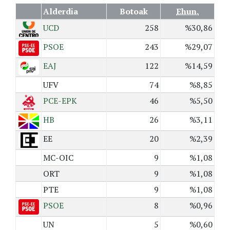
Alderdia
Botoak
Ehun.
UCD
258
%30,86
PSOE
243
%29,07
EAJ
122
%14,59
UFV
74
%8,85
PCE-EPK
46
%5,50
HB
26
%3,11
EE
20
%2,39
MC-OIC
9
%1,08
ORT
9
%1,08
PTE
9
%1,08
PSOE
8
%0,96
UN
5
%0,60