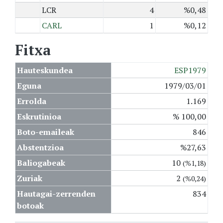
LCR
4
%0,48
CARL
1
%0,12
Fitxa
Hauteskundea
ESP1979
Eguna
1979/03/01
Errolda
1.169
Eskrutinioa
% 100,00
Boto-emaileak
846
Abstentzioa
%27,63
Baliogabeak
10
(%1,18)
Zuriak
2
(%0,24)
Hautagai-zerrenden
834
botoak