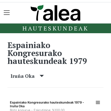
HAUTESKUNDEAK
Espainiako
Kongresurako
hauteskundeak 1979
Iruña Oka
Espainiako Kongresurako hauteskundeak 1979 -
Iruña Oka
Boto kopurua - Eskrutinioa: %100,00