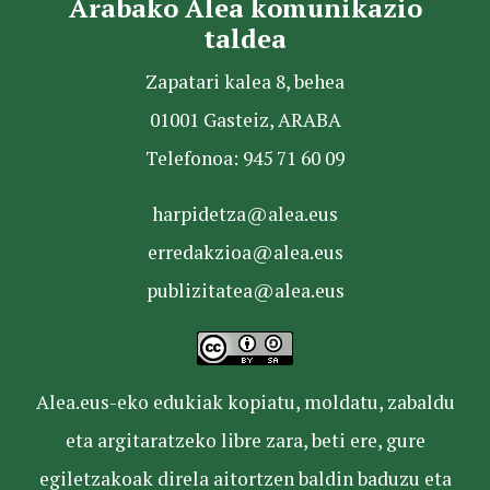
Arabako Alea komunikazio
taldea
Zapatari kalea 8, behea
01001 Gasteiz, ARABA
Telefonoa: 945 71 60 09
harpidetza@alea.eus
erredakzioa@alea.eus
publizitatea@alea.eus
Alea.eus-eko edukiak kopiatu, moldatu, zabaldu
eta argitaratzeko libre zara, beti ere, gure
egiletzakoak direla aitortzen baldin baduzu eta