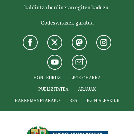
baldintza berdinetan egiten baduzu.
Codesyntaxek garatua
HONI BURUZ
LEGE OHARRA
PUBLIZITATEA
ARAUAK
HARREMANETARAKO
RSS
EGIN ALEAKIDE