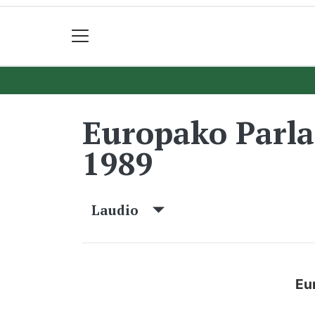
Europako Parl
1989
Laudio
Eu