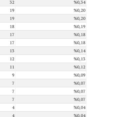
32
%0,34
19
%0,20
19
%0,20
18
%0,19
17
%0,18
17
%0,18
13
%0,14
12
%0,13
11
%0,12
9
%0,09
7
%0,07
7
%0,07
7
%0,07
4
%0,04
4
%0,04