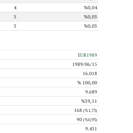
4
%0,04
3
%0,03
3
%0,03
EUR1989
1989/06/15
16.018
% 100,00
9.689
%39,51
168
(%1,73)
90
(%0,93)
9.431