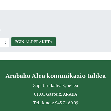
n
EGIN ALDERAKETA
Arabako Alea komunikazio taldea
Zapatari kalea 8, behea
01001 Gasteiz, ARABA
Telefonoa: 945 71 60 09