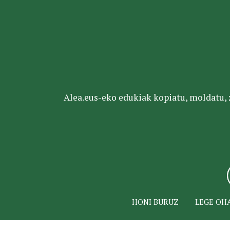
Alea.eus-eko edukiak kopiatu, moldatu, za
HONI BURUZ
LEGE OH