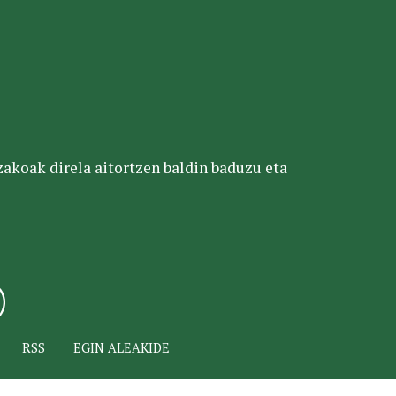
tzakoak direla aitortzen baldin baduzu eta
RSS
EGIN ALEAKIDE