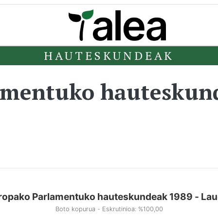
HAUTESKUNDEAK
amentuko hauteskun
ropako Parlamentuko hauteskundeak 1989 - Lau
Boto kopurua - Eskrutinioa: %100,00