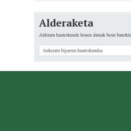
Alderaketa
Alderatu hauteskunde honen datuak beste batetki