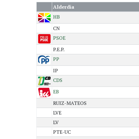
Alderdia
HB
CN
PSOE
P.E.P.
PP
IP
CDS
EB
RUIZ-MATEOS
LVE
LV
PTE-UC