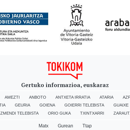
Gertuko informazioa, euskaraz
AMEZTI
ANBOTO
ANTXETA IRRATIA
ATARIA
AZP
TIA
GEURIA
GOIENA
GOIERRI TELEBISTA
GUAIXE
IZMENDI TELEBISTA
ORIO GUKA
TXINTXARRI
ZARAUT
Matx
Gurean
Ttap