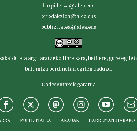
harpidetza@alea.eus
erredakzioa@alea.eus
publizitatea@alea.eus
baldu eta argitaratzeko libre zara, beti ere, gure egile
baldintza berdinetan egiten baduzu.
Codesyntaxek garatua
ARRA
PUBLIZITATEA
ARAUAK
HARREMANETARAKO