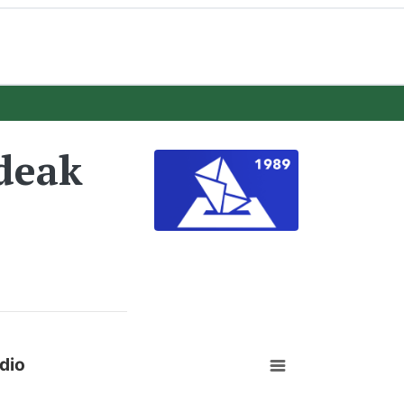
deak
dio