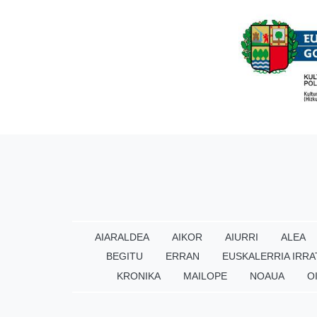
AIARALDEA
AIKOR
AIURRI
ALEA
BEGITU
ERRAN
EUSKALERRIA IRRA
KRONIKA
MAILOPE
NOAUA
O