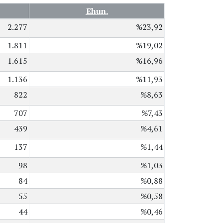
Ehun.
2.277
%23,92
1.811
%19,02
1.615
%16,96
1.136
%11,93
822
%8,63
707
%7,43
439
%4,61
137
%1,44
98
%1,03
84
%0,88
55
%0,58
44
%0,46