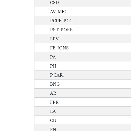
CSD
AV-MEC
PCPE-PCC
PST-PORE
EPV
FE-JONS
PA
PH
P.CAR.
BNG
AR
FPR
LA
CIU
FN