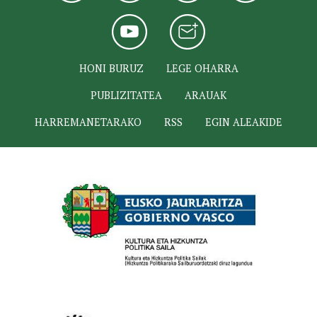
HONI BURUZ
LEGE OHARRA
PUBLIZITATEA
ARAUAK
HARREMANETARAKO
RSS
EGIN ALEAKIDE