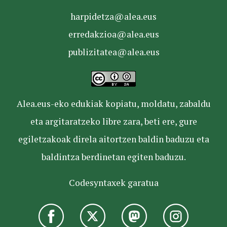
harpidetza@alea.eus
erredakzioa@alea.eus
publizitatea@alea.eus
Alea.eus-eko edukiak kopiatu, moldatu, zabaldu
eta argitaratzeko libre zara, beti ere, gure
egiletzakoak direla aitortzen baldin baduzu eta
baldintza berdinetan egiten baduzu.
Codesyntaxek garatua