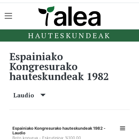
HAUTESKUNDEAK
Espainiako
Kongresurako
hauteskundeak 1982
Laudio
Espainiako Kongresurako hauteskundeak 1982 -
Laudio
Boto kopurua - Eskrutinioa: %100,00