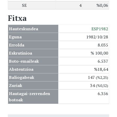
SE
4
%0,06
Fitxa
Hauteskundea
ESP1982
Eguna
1982/10/28
Errolda
8.035
Eskrutinioa
% 100,00
Boto-emaileak
6.537
Abstentzioa
%18,64
Baliogabeak
147
(%2,25)
Zuriak
34
(%0,52)
Hautagai-zerrenden
6.356
botoak