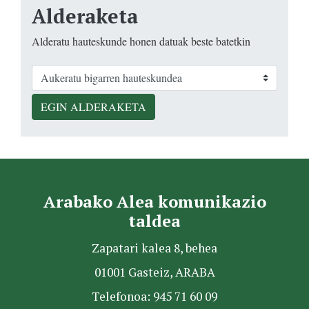
Alderaketa
Alderatu hauteskunde honen datuak beste batetkin
EGIN ALDERAKETA
Arabako Alea komunikazio
taldea
Zapatari kalea 8, behea
01001 Gasteiz, ARABA
Telefonoa: 945 71 60 09