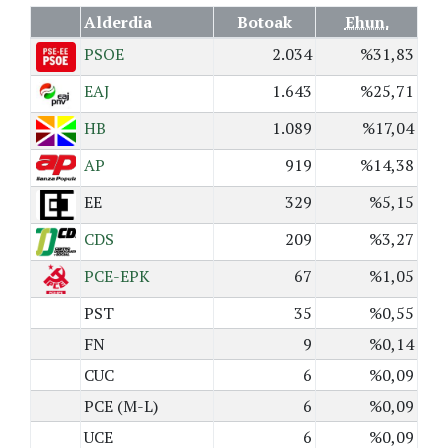
Alderdia
Botoak
Ehun.
PSOE
2.034
%31,83
EAJ
1.643
%25,71
HB
1.089
%17,04
AP
919
%14,38
EE
329
%5,15
CDS
209
%3,27
PCE-EPK
67
%1,05
PST
35
%0,55
FN
9
%0,14
CUC
6
%0,09
PCE (M-L)
6
%0,09
UCE
6
%0,09