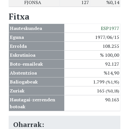
FJONSA
127
%0,14
Fitxa
Hauteskundea
ESP1977
Eguna
1977/06/15
Errolda
108.255
Eskrutinioa
% 100,00
Boto-emaileak
92.127
Abstentzioa
%14,90
Baliogabeak
1.799
(%1,95)
Zuriak
165
(%0,18)
Hautagai-zerrenden
90.163
botoak
Oharrak: