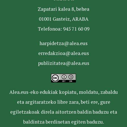
Zapatari kalea 8, behea
01001 Gasteiz, ARABA
Telefonoa: 945 71 60 09
harpidetza@alea.eus
erredakzioa@alea.eus
publizitatea@alea.eus
Alea.eus-eko edukiak kopiatu, moldatu, zabaldu
eta argitaratzeko libre zara, beti ere, gure
egiletzakoak direla aitortzen baldin baduzu eta
baldintza berdinetan egiten baduzu.