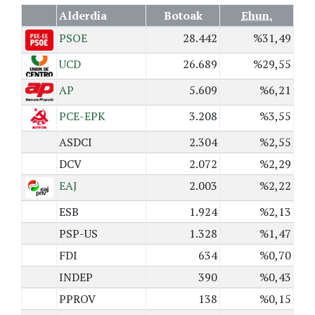
Alderdia
Botoak
Ehun.
PSOE
28.442
%31,49
UCD
26.689
%29,55
AP
5.609
%6,21
PCE-EPK
3.208
%3,55
ASDCI
2.304
%2,55
DCV
2.072
%2,29
EAJ
2.003
%2,22
ESB
1.924
%2,13
PSP-US
1.328
%1,47
FDI
634
%0,70
INDEP
390
%0,43
PPROV
138
%0,15