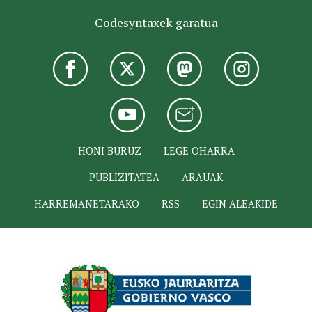
Codesyntaxek garatua
HONI BURUZ
LEGE OHARRA
PUBLIZITATEA
ARAUAK
HARREMANETARAKO
RSS
EGIN ALEAKIDE