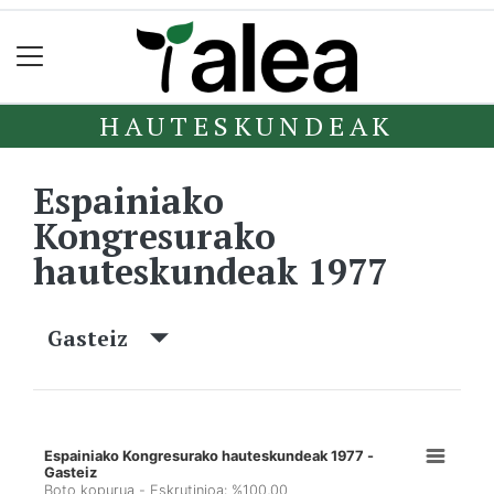
HAUTESKUNDEAK
Espainiako
Kongresurako
hauteskundeak 1977
Gasteiz
Espainiako Kongresurako hauteskundeak 1977 -
Gasteiz
Boto kopurua - Eskrutinioa: %100,00