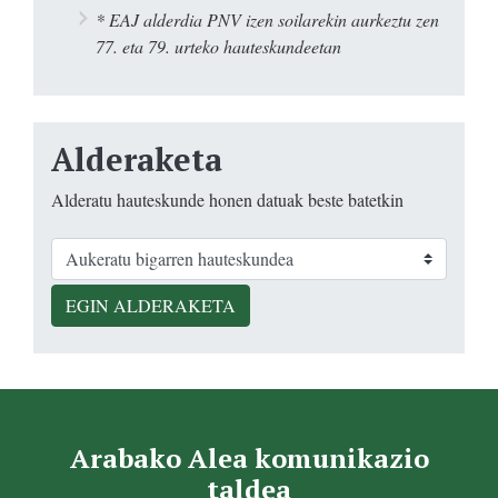
* EAJ alderdia PNV izen soilarekin aurkeztu zen
77. eta 79. urteko hauteskundeetan
Alderaketa
Alderatu hauteskunde honen datuak beste batetkin
EGIN ALDERAKETA
Arabako Alea komunikazio
taldea