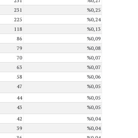
251
%0,27
231
%0,25
225
%0,24
118
%0,13
86
%0,09
79
%0,08
70
%0,07
63
%0,07
58
%0,06
47
%0,05
44
%0,05
43
%0,05
42
%0,04
39
%0,04
36
%0,04