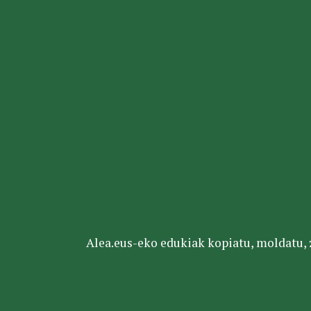
Alea.eus-eko edukiak kopiatu, moldatu, za