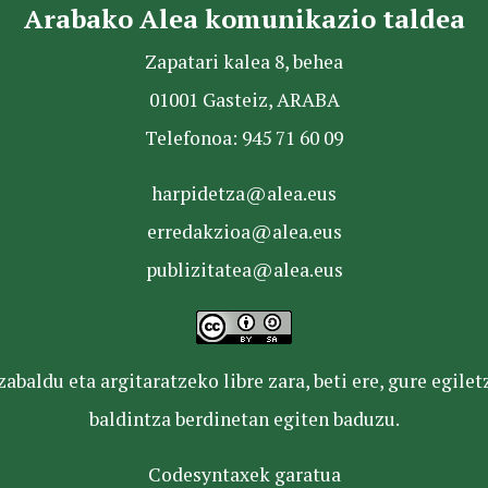
Arabako Alea komunikazio taldea
Zapatari kalea 8, behea
01001 Gasteiz, ARABA
Telefonoa: 945 71 60 09
harpidetza@alea.eus
erredakzioa@alea.eus
publizitatea@alea.eus
baldu eta argitaratzeko libre zara, beti ere, gure egile
baldintza berdinetan egiten baduzu.
Codesyntaxek garatua