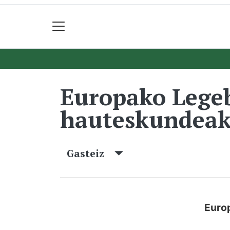
Europako Legeb
hauteskundeak
Gasteiz
Europ