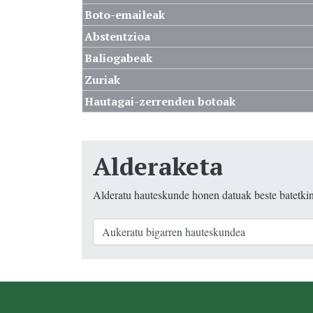
Boto-emaileak
Abstentzioa
Baliogabeak
Zuriak
Hautagai-zerrenden botoak
Alderaketa
Alderatu hauteskunde honen datuak beste batetki