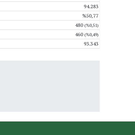
94.283
%50,77
480
(%0,51)
460
(%0,49)
93.343