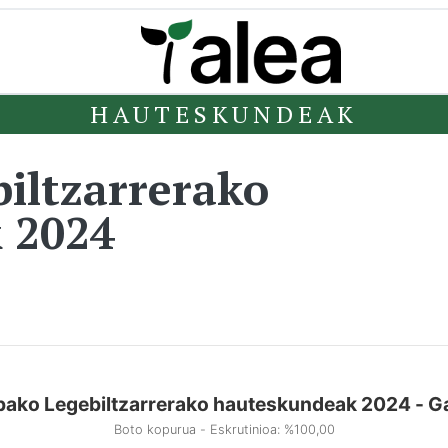
HAUTESKUNDEAK
iltzarrerako
 2024
ako Legebiltzarrerako hauteskundeak 2024 - G
Boto kopurua - Eskrutinioa: %100,00