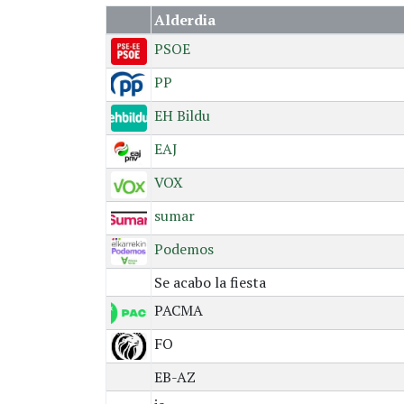
Alderdia
PSOE
PP
EH Bildu
EAJ
VOX
sumar
Podemos
Se acabo la fiesta
PACMA
FO
EB-AZ