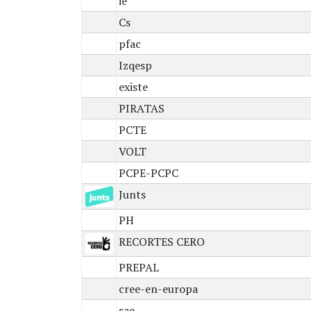
ie
Cs
pfac
Izqesp
existe
PIRATAS
PCTE
VOLT
PCPE-PCPC
Junts
PH
RECORTES CERO
PREPAL
cree-en-europa
sae