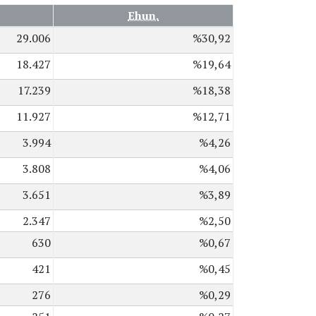
Ehun.
29.006
%30,92
18.427
%19,64
17.239
%18,38
11.927
%12,71
3.994
%4,26
3.808
%4,06
3.651
%3,89
2.347
%2,50
630
%0,67
421
%0,45
276
%0,29