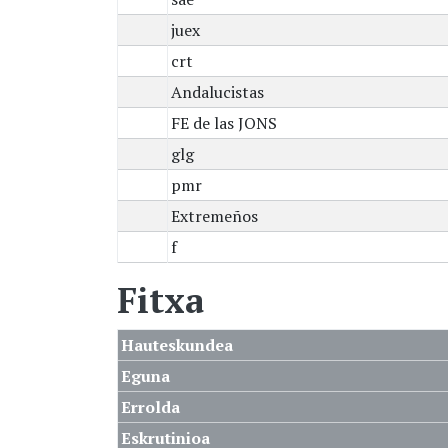
juex
crt
Andalucistas
FE de las JONS
glg
pmr
Extremeños
f
Fitxa
Hauteskundea
Eguna
Errolda
Eskrutinioa