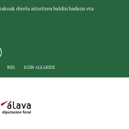
tzakoak direla aitortzen baldin baduzu eta
RSS
EGIN ALEAKIDE