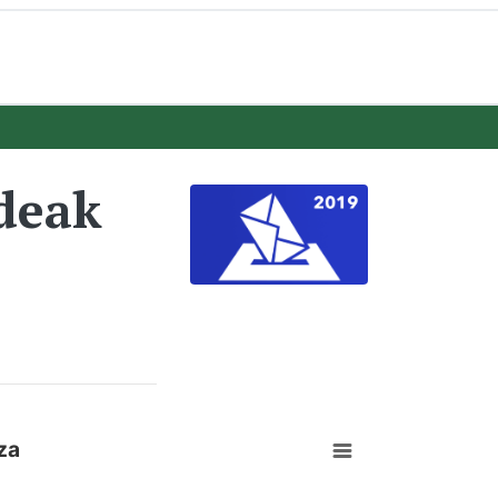
deak
za