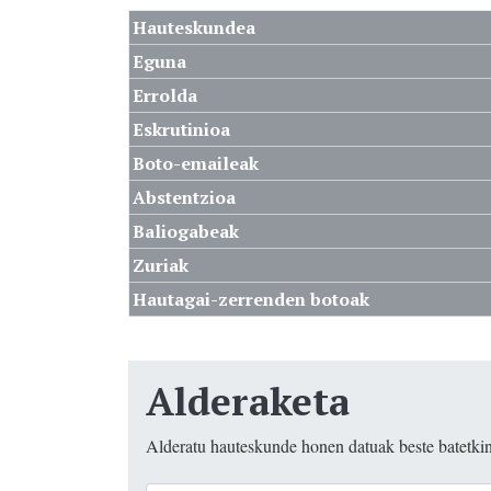
Hauteskundea
Eguna
Errolda
Eskrutinioa
Boto-emaileak
Abstentzioa
Baliogabeak
Zuriak
Hautagai-zerrenden botoak
Alderaketa
Alderatu hauteskunde honen datuak beste batetki