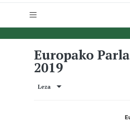
Europako Parl
2019
Leza
E