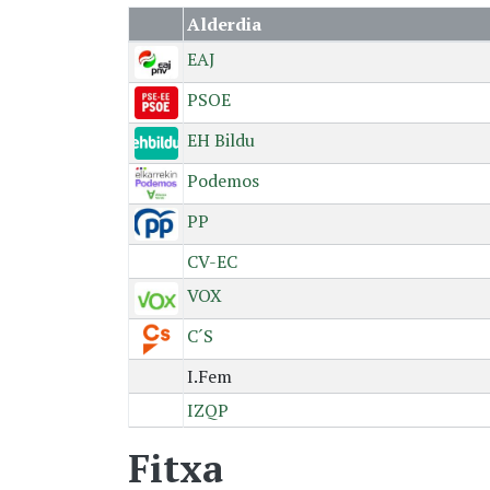
Alderdia
EAJ
PSOE
EH Bildu
Podemos
PP
CV-EC
VOX
C´S
I.Fem
IZQP
Fitxa