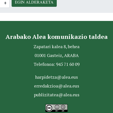
EGIN ALDERAKETA
Arabako Alea komunikazio taldea
Zapatari kalea 8, behea
01001 Gasteiz, ARABA
Telefonoa: 945 71 60 09
harpidetza@alea.eus
erredakzioa@alea.eus
publizitatea@alea.eus