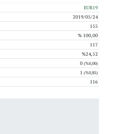
EUR19
2019/05/24
155
% 100,00
117
%24,52
0
(%0,00)
1
(%0,85)
116