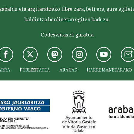
baldu eta argitaratzeko libre zara, beti ere, gure egile
baldintza berdinetan egiten baduzu.
Codesyntaxek garatua
ARRA
PUBLIZITATEA
ARAUAK
HARREMANETARAKO