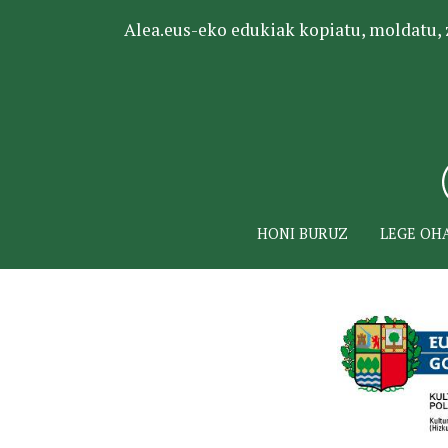
Alea.eus-eko edukiak kopiatu, moldatu, za
HONI BURUZ
LEGE OH