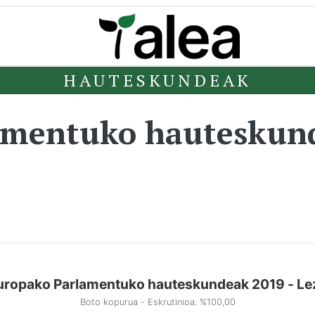
HAUTESKUNDEAK
amentuko hauteskun
uropako Parlamentuko hauteskundeak 2019 - Le
Boto kopurua - Eskrutinioa: %100,00