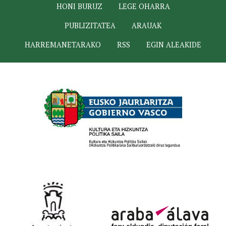
HONI BURUZ
LEGE OHARRA
PUBLIZITATEA
ARAUAK
HARREMANETARAKO
RSS
EGIN ALEAKIDE