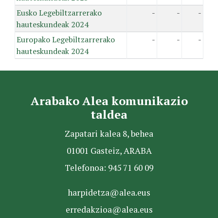
Eusko Legebiltzarrerako
-
-
-
hauteskundeak 2024
Europako Legebiltzarrerako
-
-
-
hauteskundeak 2024
Arabako Alea komunikazio
taldea
Zapatari kalea 8, behea
01001 Gasteiz, ARABA
Telefonoa: 945 71 60 09
harpidetza@alea.eus
erredakzioa@alea.eus