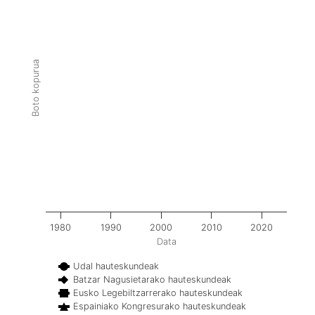
Boto kopurua
1980
1990
2000
2010
2020
Data
Udal hauteskundeak
Batzar Nagusietarako hauteskundeak
Eusko Legebiltzarrerako hauteskundeak
Espainiako Kongresurako hauteskundeak