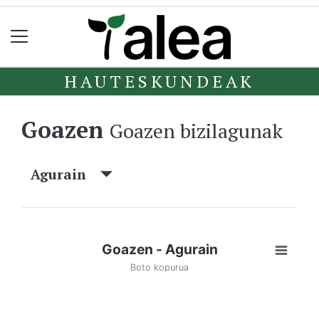
HAUTESKUNDEAK
Goazen
Goazen bizilagunak
Agurain
Goazen - Agurain
Boto kopurua