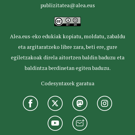
publizitatea@alea.eus
Alea.eus-eko edukiak kopiatu, moldatu, zabaldu
eta argitaratzeko libre zara, beti ere, gure
egiletzakoak direla aitortzen baldin baduzu eta
baldintza berdinetan egiten baduzu.
Codesyntaxek garatua