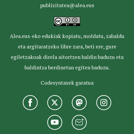
publizitatea@alea.eus
Alea.eus-eko edukiak kopiatu, moldatu, zabaldu
eta argitaratzeko libre zara, beti ere, gure
egiletzakoak direla aitortzen baldin baduzu eta
baldintza berdinetan egiten baduzu.
Codesyntaxek garatua