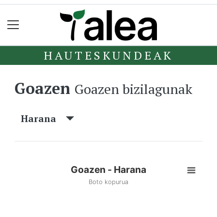
HAUTESKUNDEAK
Goazen
Goazen bizilagunak
Harana
Goazen - Harana
Boto kopurua