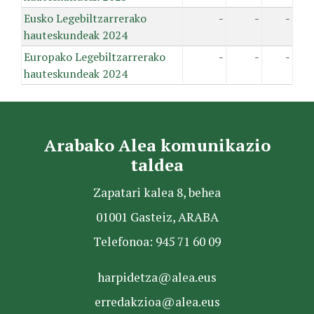
Eusko Legebiltzarrerako
-
-
-
hauteskundeak 2024
Europako Legebiltzarrerako
-
-
-
hauteskundeak 2024
Arabako Alea komunikazio
taldea
Zapatari kalea 8, behea
01001 Gasteiz, ARABA
Telefonoa: 945 71 60 09
harpidetza@alea.eus
erredakzioa@alea.eus