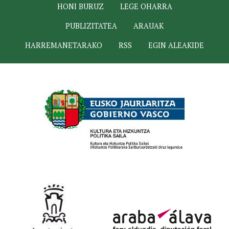
HONI BURUZ
LEGE OHARRA
PUBLIZITATEA
ARAUAK
HARREMANETARAKO
RSS
EGIN ALEAKIDE