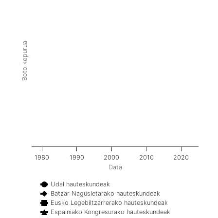
Boto kopurua
1980
1990
2000
2010
2020
Data
Udal hauteskundeak
Batzar Nagusietarako hauteskundeak
Eusko Legebiltzarrerako hauteskundeak
Espainiako Kongresurako hauteskundeak