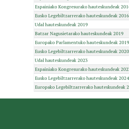
Espainiako Kongresurako hauteskundeak 201
Eusko Legebiltzarrerako hauteskundeak 2016
Udal hauteskundeak 2019
Batzar Nagusietarako hauteskundeak 2019
Europako Parlamentuko hauteskundeak 201
Eusko Legebiltzarrerako hauteskundeak 2020
Udal hauteskundeak 2023
Espainiako Kongresurako hauteskundeak 202
Eusko Legebiltzarrerako hauteskundeak 2024
Europako Legebiltzarrerako hauteskundeak 