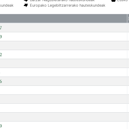
skundeak
Europako Legebiltzarrerako hauteskundeak
7
9
2
6
7
9
9