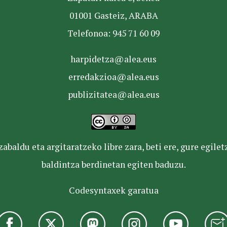
01001 Gasteiz, ARABA
Telefonoa: 945 71 60 09
harpidetza@alea.eus
erredakzioa@alea.eus
publizitatea@alea.eus
baldu eta argitaratzeko libre zara, beti ere, gure egile
baldintza berdinetan egiten baduzu.
Codesyntaxek garatua