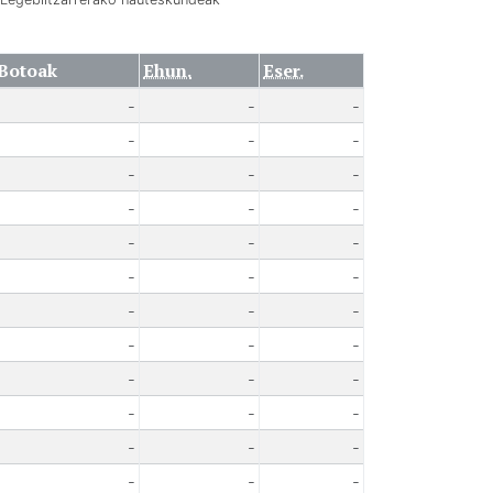
Botoak
Ehun.
Eser.
-
-
-
-
-
-
-
-
-
-
-
-
-
-
-
-
-
-
-
-
-
-
-
-
-
-
-
-
-
-
-
-
-
-
-
-