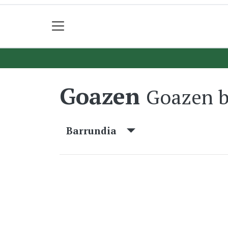
Goazen
Goazen b
Barrundia