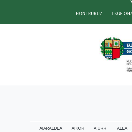
HONI BURUZ
LEGE OH
AIARALDEA
AIKOR
AIURRI
ALEA