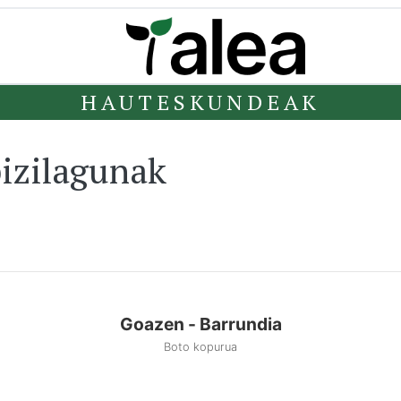
HAUTESKUNDEAK
izilagunak
Goazen - Barrundia
Boto kopurua