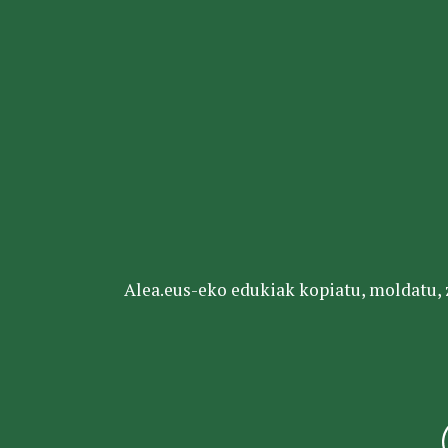
Alea.eus-eko edukiak kopiatu, moldatu, za