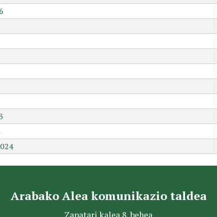
6
9
3
2024
Arabako Alea komunikazio taldea
Zapatari kalea 8, behea