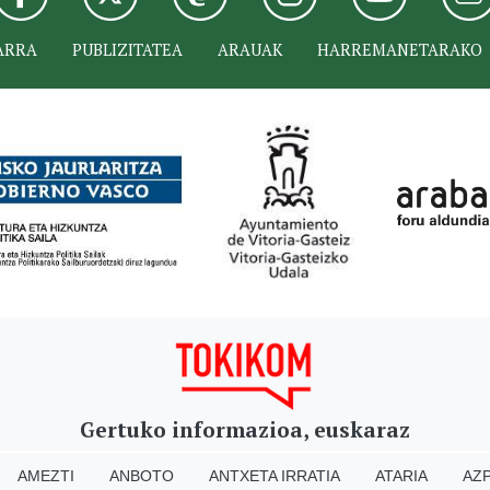
ARRA
PUBLIZITATEA
ARAUAK
HARREMANETARAKO
Gertuko informazioa, euskaraz
AMEZTI
ANBOTO
ANTXETA IRRATIA
ATARIA
AZP