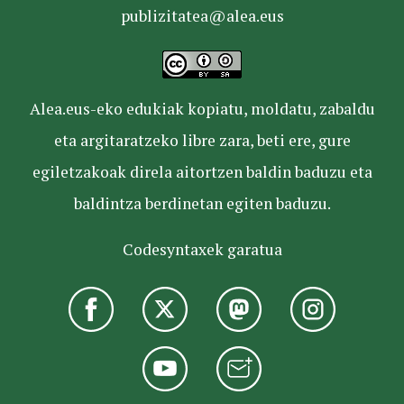
publizitatea@alea.eus
Alea.eus-eko edukiak kopiatu, moldatu, zabaldu
eta argitaratzeko libre zara, beti ere, gure
egiletzakoak direla aitortzen baldin baduzu eta
baldintza berdinetan egiten baduzu.
Codesyntaxek garatua