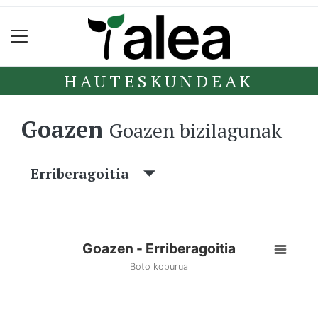
HAUTESKUNDEAK
Goazen
Goazen bizilagunak
Erriberagoitia
Goazen - Erriberagoitia
Boto kopurua