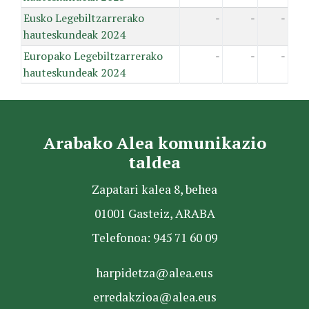
Eusko Legebiltzarrerako
-
-
-
hauteskundeak 2024
Europako Legebiltzarrerako
-
-
-
hauteskundeak 2024
Arabako Alea komunikazio
taldea
Zapatari kalea 8, behea
01001 Gasteiz, ARABA
Telefonoa: 945 71 60 09
harpidetza@alea.eus
erredakzioa@alea.eus