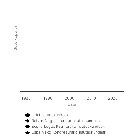
Boto kopurua
1980
1990
2000
2010
2020
Data
Udal hauteskundeak
Batzar Nagusietarako hauteskundeak
Eusko Legebiltzarrerako hauteskundeak
Espainiako Kongresurako hauteskundeak