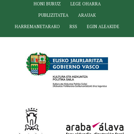
HONI BURUZ
LEGE OHARRA
PUBLIZITATEA
ARAUAK
HARREMANETARAKO
RSS
EGIN ALEAKIDE