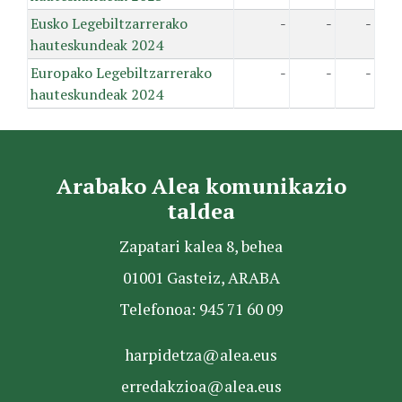
Eusko Legebiltzarrerako
-
-
-
hauteskundeak 2024
Europako Legebiltzarrerako
-
-
-
hauteskundeak 2024
Arabako Alea komunikazio
taldea
Zapatari kalea 8, behea
01001 Gasteiz, ARABA
Telefonoa: 945 71 60 09
harpidetza@alea.eus
erredakzioa@alea.eus