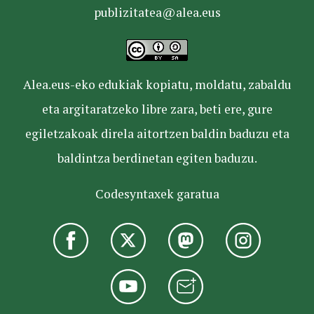
publizitatea@alea.eus
Alea.eus-eko edukiak kopiatu, moldatu, zabaldu
eta argitaratzeko libre zara, beti ere, gure
egiletzakoak direla aitortzen baldin baduzu eta
baldintza berdinetan egiten baduzu.
Codesyntaxek garatua