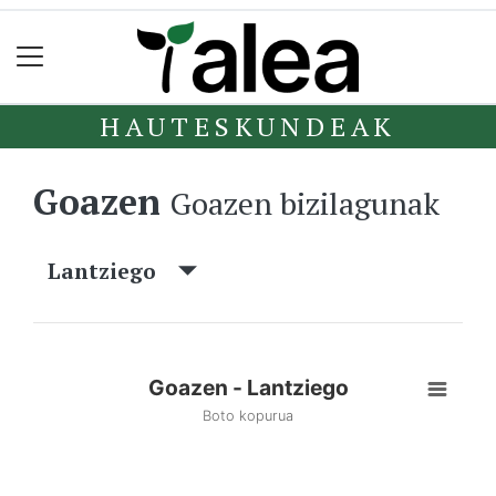
HAUTESKUNDEAK
Goazen
Goazen bizilagunak
Lantziego
Goazen - Lantziego
Boto kopurua