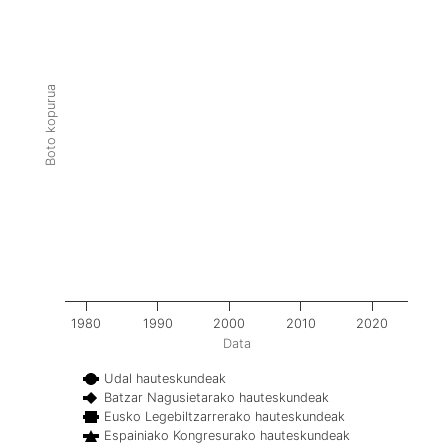
Boto kopurua
1980
1990
2000
2010
2020
Data
Udal hauteskundeak
Batzar Nagusietarako hauteskundeak
Eusko Legebiltzarrerako hauteskundeak
Espainiako Kongresurako hauteskundeak