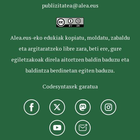
publizitatea@alea.eus
Alea.eus-eko edukiak kopiatu, moldatu, zabaldu
eta argitaratzeko libre zara, beti ere, gure
egiletzakoak direla aitortzen baldin baduzu eta
baldintza berdinetan egiten baduzu.
Codesyntaxek garatua