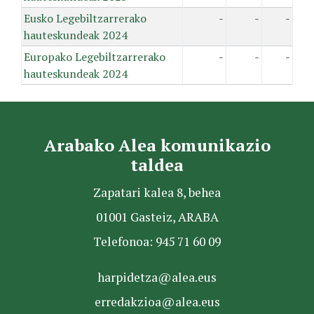
Eusko Legebiltzarrerako
-
-
-
hauteskundeak 2024
Europako Legebiltzarrerako
-
-
-
hauteskundeak 2024
Arabako Alea komunikazio
taldea
Zapatari kalea 8, behea
01001 Gasteiz, ARABA
Telefonoa: 945 71 60 09
harpidetza@alea.eus
erredakzioa@alea.eus