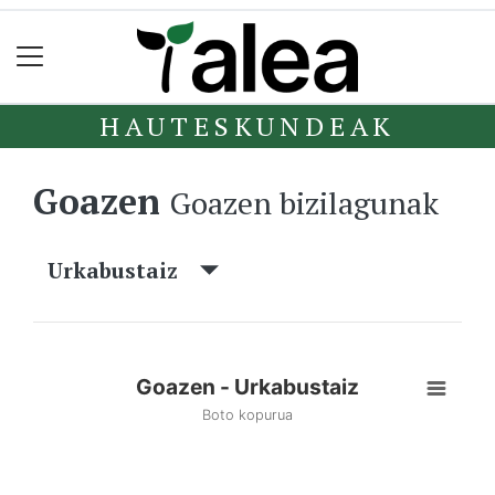
HAUTESKUNDEAK
Goazen
Goazen bizilagunak
Urkabustaiz
Goazen - Urkabustaiz
Boto kopurua