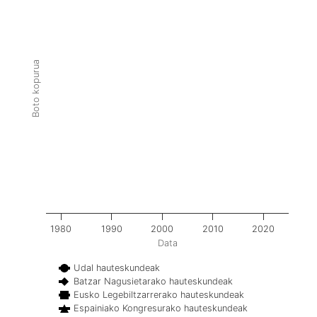
Boto kopurua
1980
1990
2000
2010
2020
Data
Udal hauteskundeak
Batzar Nagusietarako hauteskundeak
Eusko Legebiltzarrerako hauteskundeak
Espainiako Kongresurako hauteskundeak