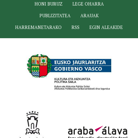
HONI BURUZ
LEGE OHARRA
PUBLIZITATEA
ARAUAK
HARREMANETARAKO
RSS
EGIN ALEAKIDE