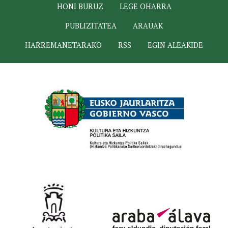
HONI BURUZ
LEGE OHARRA
PUBLIZITATEA
ARAUAK
HARREMANETARAKO
RSS
EGIN ALEAKIDE