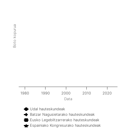
Boto kopurua
1980
1990
2000
2010
2020
Data
Udal hauteskundeak
Batzar Nagusietarako hauteskundeak
Eusko Legebiltzarrerako hauteskundeak
Espainiako Kongresurako hauteskundeak