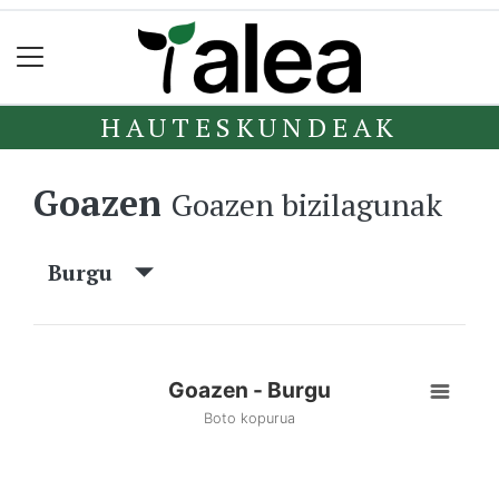
HAUTESKUNDEAK
Goazen
Goazen bizilagunak
Burgu
Goazen - Burgu
Boto kopurua