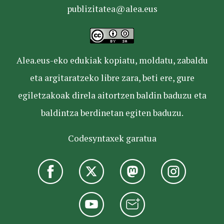
publizitatea@alea.eus
Alea.eus-eko edukiak kopiatu, moldatu, zabaldu
eta argitaratzeko libre zara, beti ere, gure
egiletzakoak direla aitortzen baldin baduzu eta
baldintza berdinetan egiten baduzu.
Codesyntaxek garatua