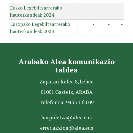
Eusko Legebiltzarrerako
-
-
-
hauteskundeak 2024
Europako Legebiltzarrerako
-
-
-
hauteskundeak 2024
Arabako Alea komunikazio
taldea
Zapatari kalea 8, behea
01001 Gasteiz, ARABA
Telefonoa: 945 71 60 09
harpidetza@alea.eus
erredakzioa@alea.eus