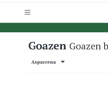
Goazen
Goazen b
Asparrena