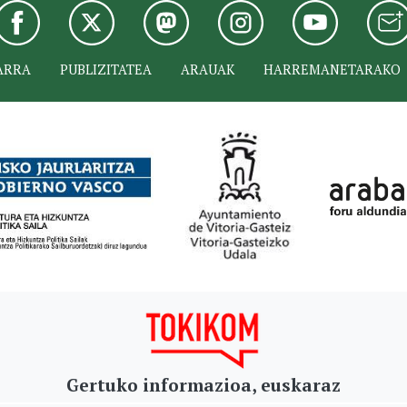
ARRA
PUBLIZITATEA
ARAUAK
HARREMANETARAKO
Gertuko informazioa, euskaraz