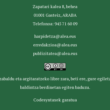
Zapatari kalea 8, behea
01001 Gasteiz, ARABA
Telefonoa: 945 71 60 09
harpidetza@alea.eus
erredakzioa@alea.eus
publizitatea@alea.eus
baldu eta argitaratzeko libre zara, beti ere, gure egile
baldintza berdinetan egiten baduzu.
Codesyntaxek garatua