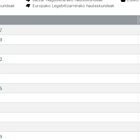
skundeak
Europako Legebiltzarrerako hauteskundeak
7
9
2
6
7
9
9