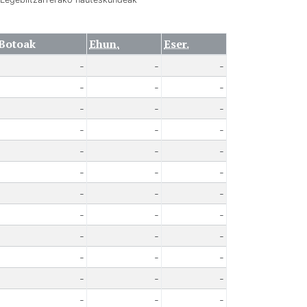
Botoak
Ehun.
Eser.
-
-
-
-
-
-
-
-
-
-
-
-
-
-
-
-
-
-
-
-
-
-
-
-
-
-
-
-
-
-
-
-
-
-
-
-