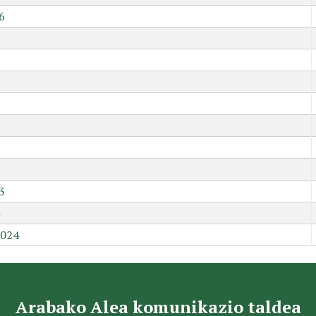
6
9
3
2024
Arabako Alea komunikazio taldea