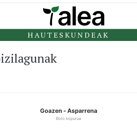
HAUTESKUNDEAK
izilagunak
Goazen - Asparrena
Boto kopurua