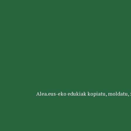
Alea.eus-eko edukiak kopiatu, moldatu, za