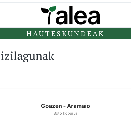
HAUTESKUNDEAK
izilagunak
Goazen - Aramaio
Boto kopurua