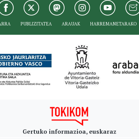
ARRA
PUBLIZITATEA
ARAUAK
HARREMANETARAKO
Gertuko informazioa, euskaraz