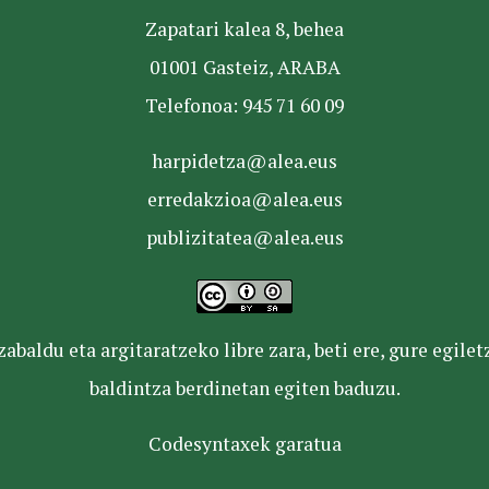
Zapatari kalea 8, behea
01001 Gasteiz, ARABA
Telefonoa: 945 71 60 09
harpidetza@alea.eus
erredakzioa@alea.eus
publizitatea@alea.eus
baldu eta argitaratzeko libre zara, beti ere, gure egile
baldintza berdinetan egiten baduzu.
Codesyntaxek garatua