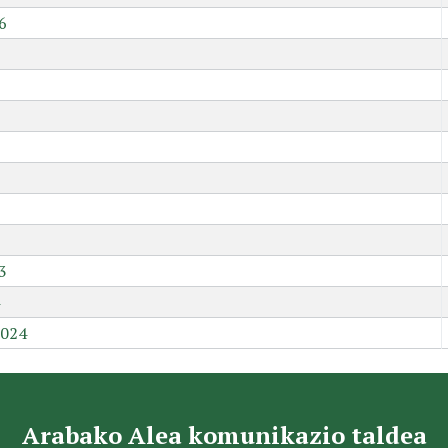
6
9
3
2024
Arabako Alea komunikazio taldea