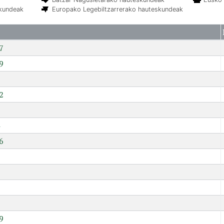
skundeak
Europako Legebiltzarrerako hauteskundeak
7
9
2
6
7
9
9