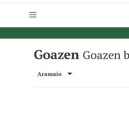
Goazen
Goazen b
Aramaio