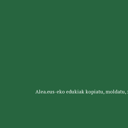
Alea.eus-eko edukiak kopiatu, moldatu, za