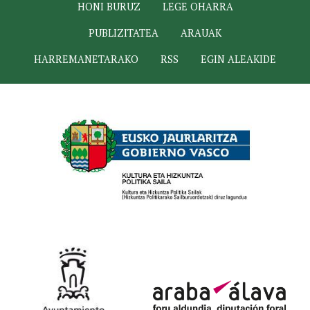
HONI BURUZ
LEGE OHARRA
PUBLIZITATEA
ARAUAK
HARREMANETARAKO
RSS
EGIN ALEAKIDE