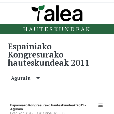
HAUTESKUNDEAK
Espainiako
Kongresurako
hauteskundeak 2011
Agurain
Espainiako Kongresurako hauteskundeak 2011 -
Agurain
Boto kopurua - Eskrutinioa: %100,00