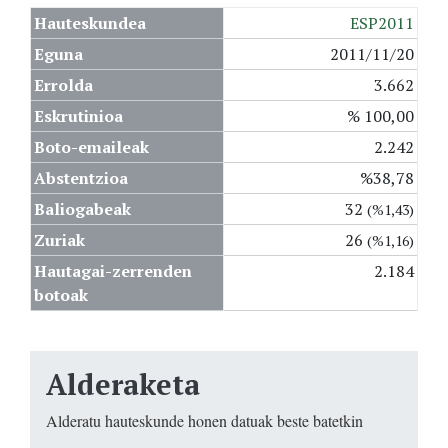
Hauteskundea
ESP2011
Eguna
2011/11/20
Errolda
3.662
Eskrutinioa
% 100,00
Boto-emaileak
2.242
Abstentzioa
%38,78
Baliogabeak
32
(%1,43)
Zuriak
26
(%1,16)
Hautagai-zerrenden
2.184
botoak
Alderaketa
Alderatu hauteskunde honen datuak beste batetkin