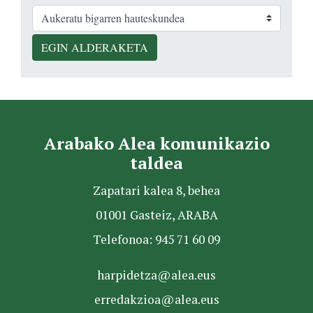
EGIN ALDERAKETA
Arabako Alea komunikazio
taldea
Zapatari kalea 8, behea
01001 Gasteiz, ARABA
Telefonoa: 945 71 60 09
harpidetza@alea.eus
erredakzioa@alea.eus