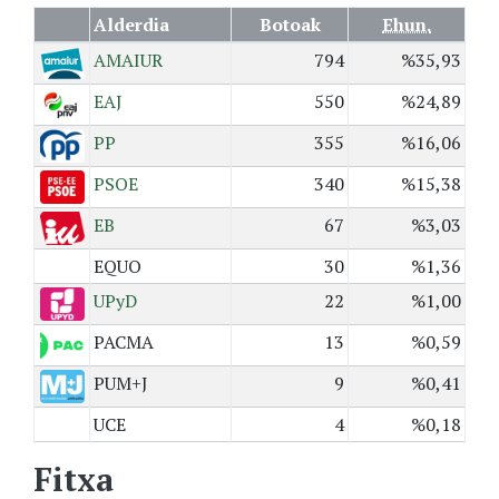
Alderdia
Botoak
Ehun.
AMAIUR
794
%35,93
EAJ
550
%24,89
PP
355
%16,06
PSOE
340
%15,38
EB
67
%3,03
EQUO
30
%1,36
UPyD
22
%1,00
PACMA
13
%0,59
PUM+J
9
%0,41
UCE
4
%0,18
Fitxa