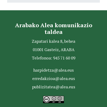
Arabako Alea komunikazio
taldea
Zapatari kalea 8, behea
01001 Gasteiz, ARABA
Telefonoa: 945 71 60 09
harpidetza@alea.eus
erredakzioa@alea.eus
publizitatea@alea.eus