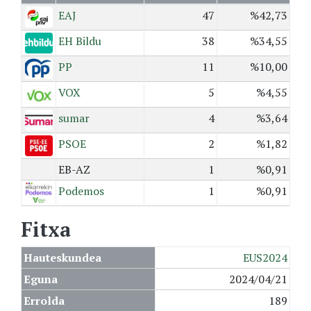
EAJ
47
%42,73
EH Bildu
38
%34,55
PP
11
%10,00
VOX
5
%4,55
sumar
4
%3,64
PSOE
2
%1,82
EB-AZ
1
%0,91
Podemos
1
%0,91
Fitxa
Hauteskundea
EUS2024
Eguna
2024/04/21
Errolda
189