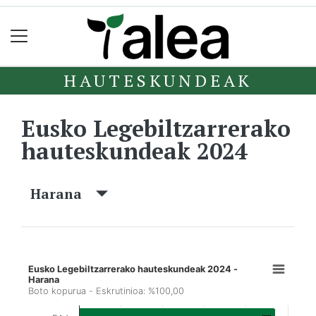
HAUTESKUNDEAK
Eusko Legebiltzarrerako
hauteskundeak 2024
Harana
Eusko Legebiltzarrerako hauteskundeak 2024 -
Harana
Boto kopurua - Eskrutinioa: %100,00