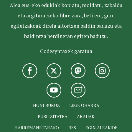
Alea.eus-eko edukiak kopiatu, moldatu, zabaldu
eta argitaratzeko libre zara, beti ere, gure
egiletzakoak direla aitortzen baldin baduzu eta
baldintza berdinetan egiten baduzu.
Codesyntaxek garatua
HONI BURUZ
LEGE OHARRA
PUBLIZITATEA
ARAUAK
HARREMANETARAKO
RSS
EGIN ALEAKIDE