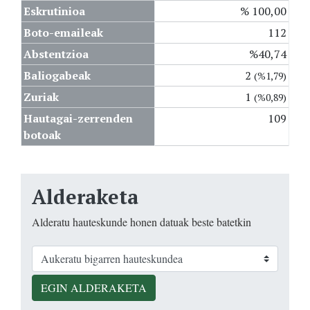
Eskrutinioa
% 100,00
Boto-emaileak
112
Abstentzioa
%40,74
Baliogabeak
2
(%1,79)
Zuriak
1
(%0,89)
Hautagai-zerrenden
109
botoak
Alderaketa
Alderatu hauteskunde honen datuak beste batetkin
EGIN ALDERAKETA