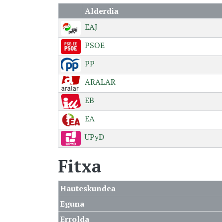
Alderdia
EAJ
PSOE
PP
ARALAR
EB
EA
UPyD
Fitxa
Hauteskundea
Eguna
Errolda