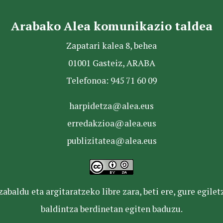
Arabako Alea komunikazio taldea
Zapatari kalea 8, behea
01001 Gasteiz, ARABA
Telefonoa: 945 71 60 09
harpidetza@alea.eus
erredakzioa@alea.eus
publizitatea@alea.eus
baldu eta argitaratzeko libre zara, beti ere, gure egile
baldintza berdinetan egiten baduzu.