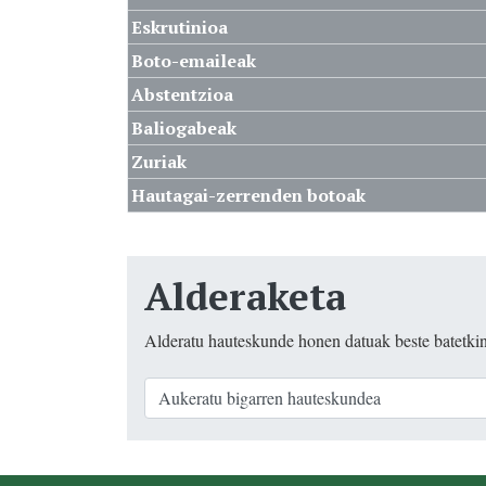
Eskrutinioa
Boto-emaileak
Abstentzioa
Baliogabeak
Zuriak
Hautagai-zerrenden botoak
Alderaketa
Alderatu hauteskunde honen datuak beste batetki