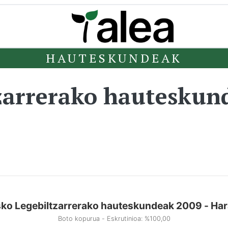
HAUTESKUNDEAK
zarrerako hauteskun
ko Legebiltzarrerako hauteskundeak 2009 - Ha
Boto kopurua - Eskrutinioa: %100,00