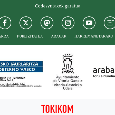
Codesyntaxek garatua
ARRA
PUBLIZITATEA
ARAUAK
HARREMANETARAKO