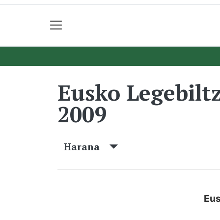
Eusko Legebilt
2009
Harana
Eus