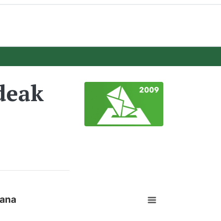
deak
rana