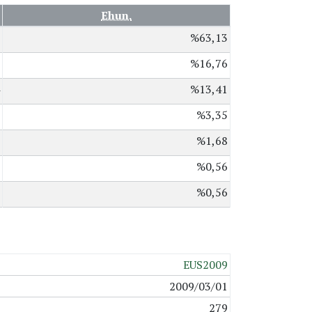
Ehun.
%63,13
%16,76
%13,41
%3,35
%1,68
%0,56
%0,56
EUS2009
2009/03/01
279