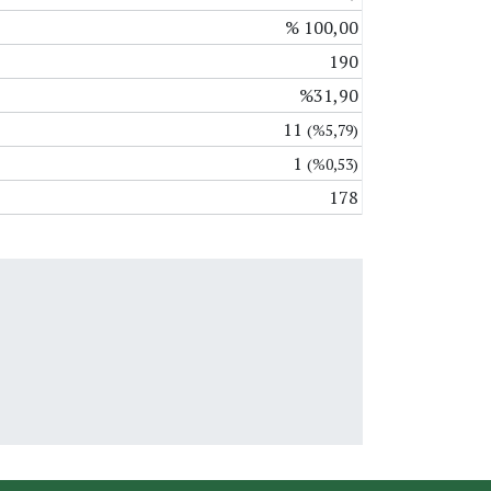
% 100,00
190
%31,90
11
(%5,79)
1
(%0,53)
178