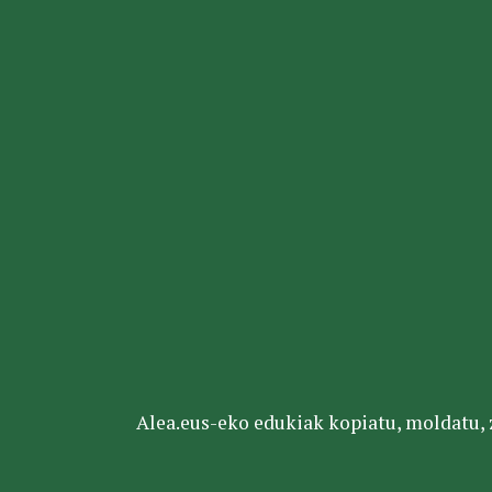
Alea.eus-eko edukiak kopiatu, moldatu, za