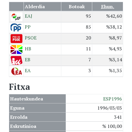
Alderdia
Botoak
Ehun.
EAJ
95
%42,60
PP
85
%38,12
PSOE
20
%8,97
HB
11
%4,93
EB
7
%3,14
EA
3
%1,35
Fitxa
Hauteskundea
ESP1996
Eguna
1996/03/03
Errolda
341
Eskrutinioa
% 100,00