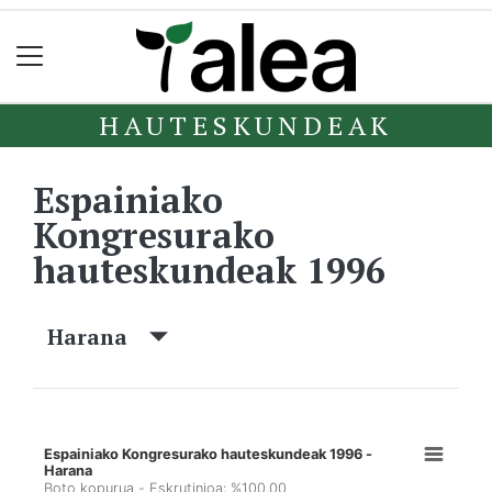
HAUTESKUNDEAK
Espainiako
Kongresurako
hauteskundeak 1996
Harana
Espainiako Kongresurako hauteskundeak 1996 -
Harana
Boto kopurua - Eskrutinioa: %100,00