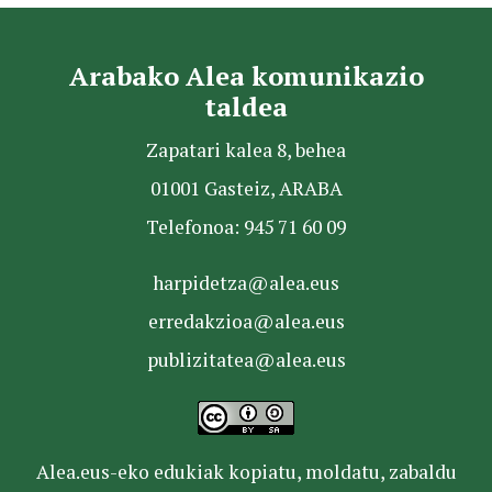
Arabako Alea komunikazio
taldea
Zapatari kalea 8, behea
01001 Gasteiz, ARABA
Telefonoa: 945 71 60 09
harpidetza@alea.eus
erredakzioa@alea.eus
publizitatea@alea.eus
Alea.eus-eko edukiak kopiatu, moldatu, zabaldu