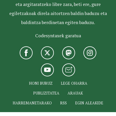
eta argitaratzeko libre zara, beti ere, gure
egiletzakoak direla aitortzen baldin baduzu eta
baldintza berdinetan egiten baduzu.
Codesyntaxek garatua
HONI BURUZ
LEGE OHARRA
PUBLIZITATEA
ARAUAK
HARREMANETARAKO
RSS
EGIN ALEAKIDE