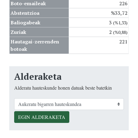
Boto-emaileak
226
Abstentzioa
%33,72
Baliogabeak
3
(%1,33)
Zuriak
2
(%0,88)
Hautagai-zerrenden
221
botoak
Alderaketa
Alderatu hauteskunde honen datuak beste batetkin
EGIN ALDERAKETA