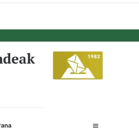
ndeak
rana