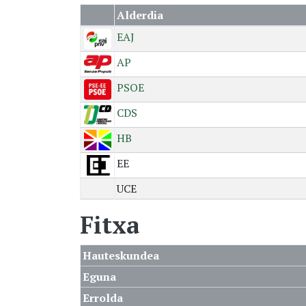
Alderdia
EAJ
AP
PSOE
CDS
HB
EE
UCE
Fitxa
Hauteskundea
Eguna
Errolda