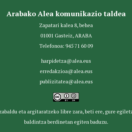
Arabako Alea komunikazio taldea
Zapatari kalea 8, behea
01001 Gasteiz, ARABA
Telefonoa: 945 71 60 09
harpidetza@alea.eus
erredakzioa@alea.eus
publizitatea@alea.eus
baldu eta argitaratzeko libre zara, beti ere, gure egile
baldintza berdinetan egiten baduzu.