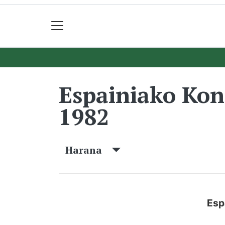
Espainiako Ko
1982
Harana
Esp