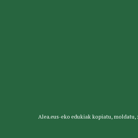
Alea.eus-eko edukiak kopiatu, moldatu, za