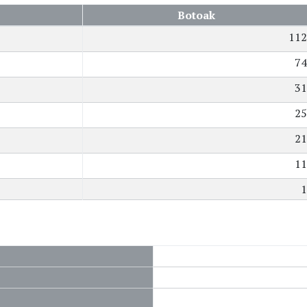
Botoak
112
74
31
25
21
11
1