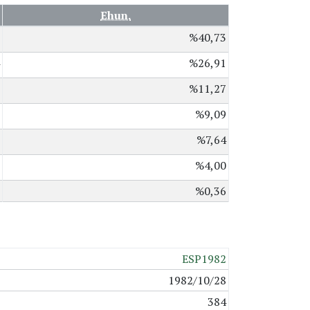
Ehun.
%40,73
%26,91
%11,27
%9,09
%7,64
%4,00
%0,36
ESP1982
1982/10/28
384