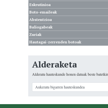
Eskrutinioa
Boto-emaileak
Abstentzioa
Baliogabeak
Zuriak
Hautagai-zerrenden botoak
Alderaketa
Alderatu hauteskunde honen datuak beste batetki