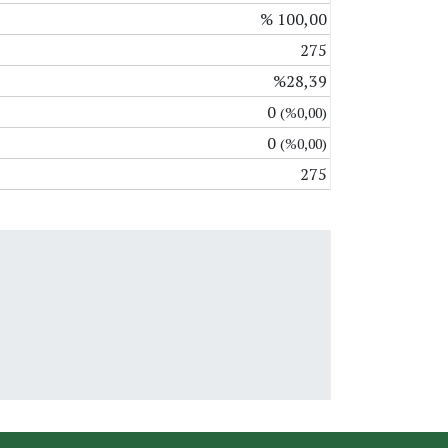
% 100,00
275
%28,39
0
(%0,00)
0
(%0,00)
275