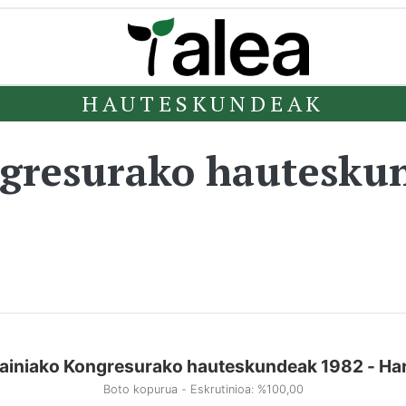
HAUTESKUNDEAK
ngresurako hautesku
ainiako Kongresurako hauteskundeak 1982 - Ha
Boto kopurua - Eskrutinioa: %100,00