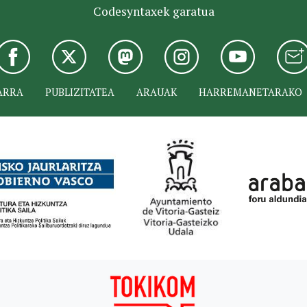
Codesyntaxek garatua
ARRA
PUBLIZITATEA
ARAUAK
HARREMANETARAKO