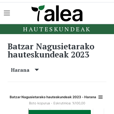
HAUTESKUNDEAK
Batzar Nagusietarako
hauteskundeak 2023
Harana
Batzar Nagusietarako hauteskundeak 2023 - Harana
Boto kopurua - Eskrutinioa: %100,00