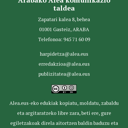
taldea
Zapatari kalea 8, behea
01001 Gasteiz, ARABA
Telefonoa: 945 71 60 09
harpidetza@alea.eus
erredakzioa@alea.eus
publizitatea@alea.eus
Alea.eus-eko edukiak kopiatu, moldatu, zabaldu
eta argitaratzeko libre zara, beti ere, gure
egiletzakoak direla aitortzen baldin baduzu eta