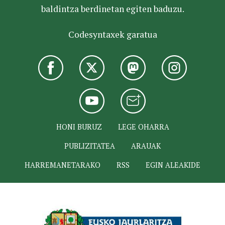
baldintza berdinetan egiten baduzu.
Codesyntaxek garatua
HONI BURUZ
LEGE OHARRA
PUBLIZITATEA
ARAUAK
HARREMANETARAKO
RSS
EGIN ALEAKIDE