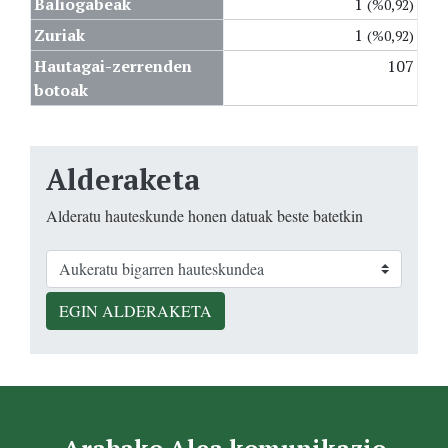
Baliogabeak
1
(%0,92)
Zuriak
1
(%0,92)
Hautagai-zerrenden
107
botoak
Alderaketa
Alderatu hauteskunde honen datuak beste batetkin
EGIN ALDERAKETA
Arabako Alea komunikazio