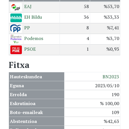
EAJ
58
%53,70
EH Bildu
36
%33,33
PP
8
%7,41
Podemos
4
%3,70
PSOE
1
%0,93
Fitxa
Hauteskundea
BN2023
Eguna
2023/05/10
Errolda
190
Eskrutinioa
% 100,00
Boto-emaileak
109
Abstentzioa
%42,63