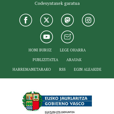
Codesyntaxek garatua
HONI BURUZ
LEGE OHARRA
PUBLIZITATEA
ARAUAK
HARREMANETARAKO
RSS
EGIN ALEAKIDE