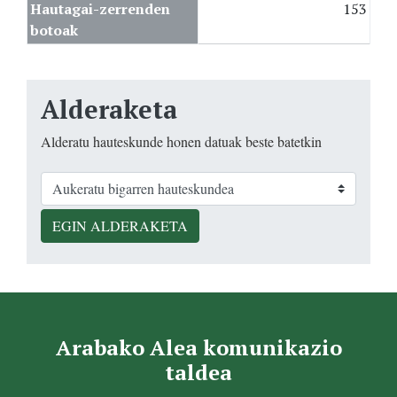
Hautagai-zerrenden
153
botoak
Alderaketa
Alderatu hauteskunde honen datuak beste batetkin
EGIN ALDERAKETA
Arabako Alea komunikazio
taldea