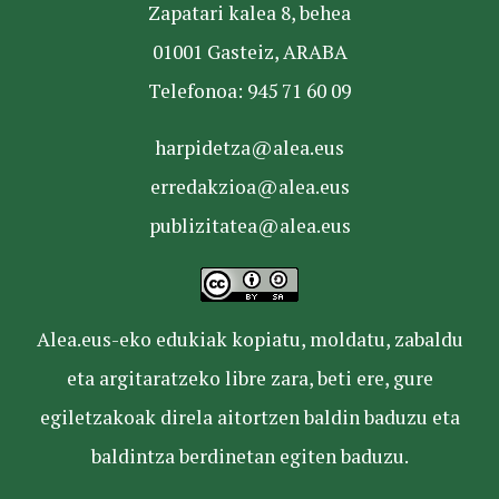
Zapatari kalea 8, behea
01001 Gasteiz, ARABA
Telefonoa: 945 71 60 09
harpidetza@alea.eus
erredakzioa@alea.eus
publizitatea@alea.eus
Alea.eus-eko edukiak kopiatu, moldatu, zabaldu
eta argitaratzeko libre zara, beti ere, gure
egiletzakoak direla aitortzen baldin baduzu eta
baldintza berdinetan egiten baduzu.