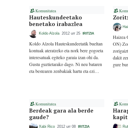
Komunitatea
Komun
Hauteskundeetako
Zorit
benetako irabazlea
Hai
Koldo Alzola
2012 urr 25
IRITZIA
Haizea G
Koldo Alzola Hauteskundeetatik bueltan
ON) Zori
kontuak ateratzeko eta nork bere gogoeta
zorigaiz
interesatuak egiteko garaia izan ohi da.
dakit ze
Gustu guztietarako dago. Ni neu bataren
gure bu
eta bestearen zenbakiak hartu eta ezi…
Komunitatea
Komun
Berdeak gara ala berde
Hara
gaude?
kapit
Xabi Rico
2012 urr 08
Rut
IRITZIA