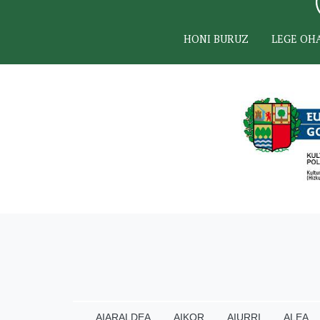
HONI BURUZ
LEGE OH
AIARALDEA
AIKOR
AIURRI
ALEA