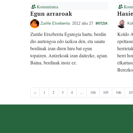
Komunitatea
Komun
Egun arraroak
Hasie
Zuriñe Etxeberria
2012 abu 27
Kol
IRITZIA
Zuriñe Etxeberria Egutegia hartu, berdin
Koldo A
dio aurtengoa edo iazkoa den, eta saiatu
epeltasu
berdinak izan diren hiru bat egun
herrieta
topatzen. Antzekoak izan daitezke, agian.
herri ho
Baina, berdinak inoiz ez.
elkartas
Berezk
«
1
2
3
4
...
104
105
106
10