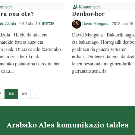
itatea
Komunitatea
ra ona ote?
Denbor-bor
do Alzola
2012 abu 19
David Mangana
2012 abu 16
IRITZIA
lzola Heldu da uda, eta
David Mangana Bakarrik nago.
narekin batera auzo eta
eta bakartiago. Horregatik denbo
ko jaiak. Onerako edo txarrerako
gelditzen da gauero zeruaren
netan festa herrikoiak
erdian...Diotenez, tangoa dantza
unerako plataforma izan dira beti.
lehen besarkada mugimendurik
o ezau…
garrantzitsuena da.
7
108
109
»
Arabako Alea komunikazio taldea