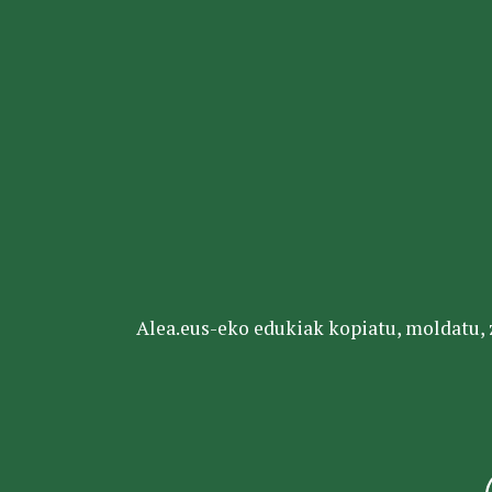
Alea.eus-eko edukiak kopiatu, moldatu, za