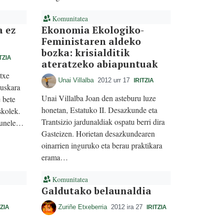
Komunitatea
a ez
Ekonomia Ekologiko-
Feministaren aldeko
bozka: krisialditik
TZIA
ateratzeko abiapuntuak
txe
Unai Villalba
2012 urr 17
IRITZIA
euskara
Unai Villalba Joan den asteburu luze
 bete
honetan, Estatuko II. Desazkunde eta
skolek.
Trantsizio jardunaldiak ospatu berri dira
Tunele…
Gasteizen. Horietan desazkundearen
oinarrien inguruko eta berau praktikara
erama…
Komunitatea
Galdutako belaunaldia
Zuriñe Etxeberria
2012 ira 27
TZIA
IRITZIA