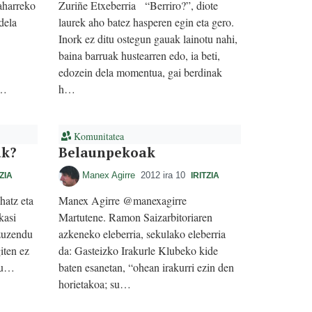
aharreko
Zuriñe Etxeberria “Berriro?”, diote
dela
laurek aho batez hasperen egin eta gero.
Inork ez ditu ostegun gauak lainotu nahi,
baina barruak hustearren edo, ia beti,
edozein dela momentua, gai berdinak
m…
h…
Komunitatea
ak?
Belaunpekoak
Manex Agirre
2012 ira 10
TZIA
IRITZIA
hatz eta
Manex Agirre @manexagirre
kasi
Martutene. Ramon Saizarbitoriaren
 zuzendu
azkeneko eleberria, sekulako eleberria
iten ez
da: Gasteizko Irakurle Klubeko kide
tzu…
baten esanetan, “ohean irakurri ezin den
horietakoa; su…