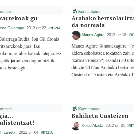
itatea
Komunitatea
xarrekoak gu
Arabako bertsolaritz
da normala
zea Galarraga
2012 urr 22
IRITZIA
Manex Agirre
2012 urr 18
IRI
alarraga Irudia: Jon Gil (Ironia
Manex Agirre @manexagirre (e
txarrekoak gara. Bai,
aldera eskobatzea tokatzen zait, 
toko miserable batzuk, alegia. Ez
txarrean (onean?) esanda) 30 urte
rgatik jarraitzen dugun bizirik,
dituzte 2012an Arabako bertso e
ruaz beste egin…
Gasteizko Txustan eta Aretako 
itatea
Komunitatea
gia…
Bahiketa Gasteizen
alistentzat!
Koldo Alzola
2012 urr 01
IRI
h Larretxi
2012 urr 04
IRITZIA