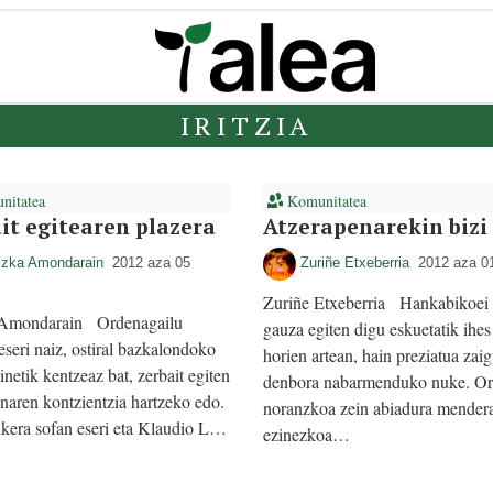
IRITZIA
itatea
Komunitatea
it egitearen plazera
Atzerapenarekin bizi
izka Amondarain
2012 aza 05
Zuriñe Etxeberria
2012 aza 0
Zuriñe Etxeberria Hankabikoei
Amondarain Ordenagailu
gauza egiten digu eskuetatik ihes 
eseri naiz, ostiral bazkalondoko
horien artean, hain preziatua zai
inetik kentzeaz bat, zerbait egiten
denbora nabarmenduko nuke. Or
enaren kontzientzia hartzeko edo.
noranzkoa zein abiadura mender
kera sofan eseri eta Klaudio L…
ezinezkoa…