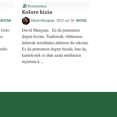
Komunitatea
Kolore bizia
David Mangana
2012 uzt 30
IRITZIA
IRITZIA
 Gero
David Mangana Ez da pentsatzen
ra
dugun bezala. Tradizioak, ohituraren
indarrak errealitatea aldatzen du askotan.
tzeko
Ez da pentsatzen dugun bezala, hau da,
kameleoiek ez dute azala moldatzen
inguruan k…