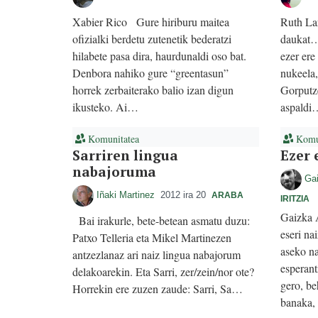
Xabier Rico Gure hiriburu maitea
Ruth La
ofizialki berdetu zutenetik bederatzi
daukat…”
hilabete pasa dira, haurdunaldi oso bat.
ezer ere
Denbora nahiko gure “greentasun”
nukeela,
horrek zerbaiterako balio izan digun
Gorputz
ikusteko. Ai…
aspaldi
Komunitatea
Komun
Sarriren lingua
Ezer 
nabajoruma
Ga
Iñaki Martinez
2012 ira 20
ARABA
IRITZIA
Gaizka
Bai irakurle, bete-betean asmatu duzu:
eseri na
Patxo Telleria eta Mikel Martinezen
aseko na
antzezlanaz ari naiz lingua nabajorum
esperant
delakoarekin. Eta Sarri, zer/zein/nor ote?
gero, be
Horrekin ere zuzen zaude: Sarri, Sa…
banaka