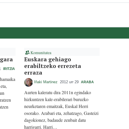
Komunitatea
 gara
Euskara gehiago
erabiltzeko errezeta
1
IRITZIA
erraza
 hamaika
Iñaki Martinez
2012 urr 29
ARABA
eta,
Aurten kaleratu dira 2011n egindako
gun
hizkuntzen kale-erabilerari buruzko
ratzen
neurketaren emaitzak, Euskal Herri
atzen
osorako. Arabari eta, zehatzago, Gasteizi
dagokionez, badaude zenbait datu
harrigarri. Harri…