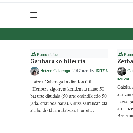
Komunitatea
Komun
Ganbarako hilerria
Zerba
Haizea Galarraga
2012 aza 15
Ga
IRITZIA
IRITZIA
Haizea Galarraga Irudia: Jon Gil
Gaizka 
“Heriotza zigorrera kondenatu naute 50
aurrean 
bat urte ditudala (50 urte oraindik edo 50
nagia ga
jada, erlatiboa baita). Giltza sarrailean eta
ari naiz
ate herdoildua irekitzear. Hurbil…
Beste au