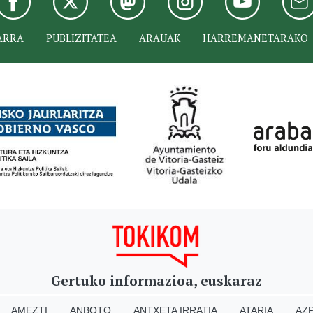
ARRA
PUBLIZITATEA
ARAUAK
HARREMANETARAKO
Gertuko informazioa, euskaraz
AMEZTI
ANBOTO
ANTXETA IRRATIA
ATARIA
AZP