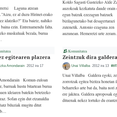
Koldo Sagasti Gasteizko Alde Z
rretxi Laguna atzean
auzokoak kezkatuta daude orain 
Aizu, ez al duzu Hirinet-erako
egun batzuk ezezagun batzuek
 ez idatziko?” Eta baietz, nahiko
bizilagunetako bat desagertarazi
 baina ezin. Entrenamendu falta.
zutenetik. Antonio ezaguna zen
eko muskuluak bezala, burua
auzunean. Hemeretzi urte zera
…
itatea
Komunitatea
ez egitearen plazera
Zeintzuk dira galder
izka Amondarain
2012 ira 17
Unai Villalba
2012 ira 13
IRI
Unai Villalba Galdera egoki, ze
 Amondarain Komun-zuloan
zorrotzak egitea bizitza honetan i
iz, barruak hustu bitartean burua
beharreko arte bat da, baita nori
uen ideiaren batekin betetzeko
ere jakitea. Galdera aproposak eg
zaz. Sofan egin dut etzanaldia
dituenak nekez lortuko du eran
hatz biluziak mugitu ditut
, b…