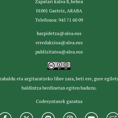
Zapatari kalea 8, behea
01001 Gasteiz, ARABA
Telefonoa: 945 71 60 09
harpidetza@alea.eus
erredakzioa@alea.eus
publizitatea@alea.eus
baldu eta argitaratzeko libre zara, beti ere, gure egile
baldintza berdinetan egiten baduzu.
Codesyntaxek garatua