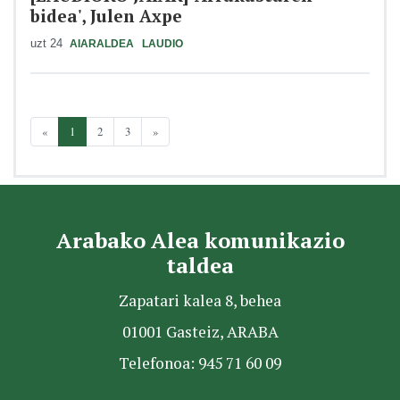
bidea', Julen Axpe
uzt 24
AIARALDEA
LAUDIO
«
1
2
3
»
Arabako Alea komunikazio
taldea
Zapatari kalea 8, behea
01001 Gasteiz, ARABA
Telefonoa: 945 71 60 09