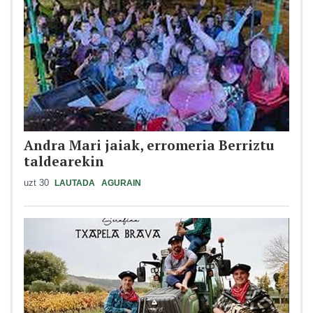
Andra Mari jaiak, erromeria Berriztu
taldearekin
uzt 30
LAUTADA
AGURAIN