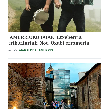
[AMURRIOKO JAIAK] Etxeberria
trikitilariak, Not, Oxabi erromeria
uzt 29
AIARALDEA
AMURRIO