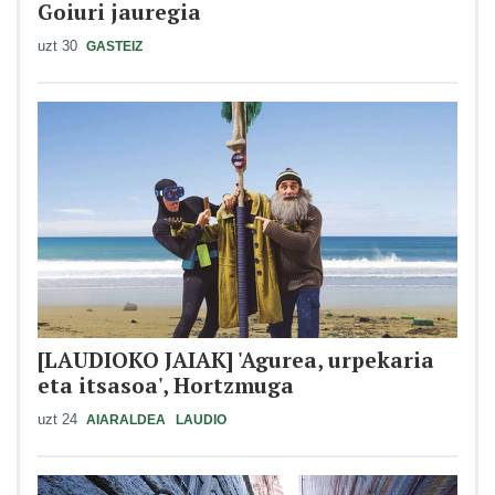
Goiuri jauregia
uzt 30
GASTEIZ
[LAUDIOKO JAIAK] 'Agurea, urpekaria
eta itsasoa', Hortzmuga
uzt 24
AIARALDEA
LAUDIO