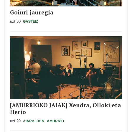
Goiuri jauregia
uzt 30
GASTEIZ
[AMURRIOKO JAIAK] Xendra, Olloki eta
Herio
uzt 29
AIARALDEA
AMURRIO