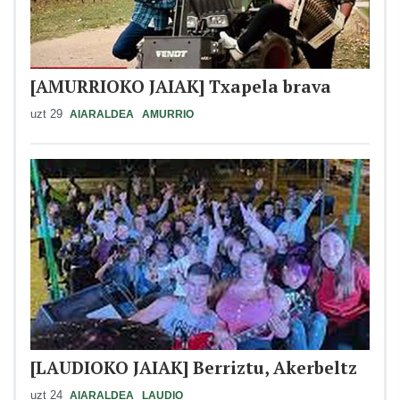
[AMURRIOKO JAIAK] Txapela brava
uzt 29
AIARALDEA
AMURRIO
[LAUDIOKO JAIAK] Berriztu, Akerbeltz
uzt 24
AIARALDEA
LAUDIO