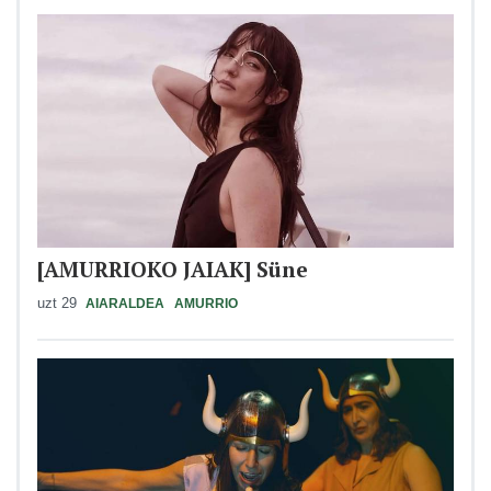
[AMURRIOKO JAIAK] Süne
uzt 29
AIARALDEA
AMURRIO