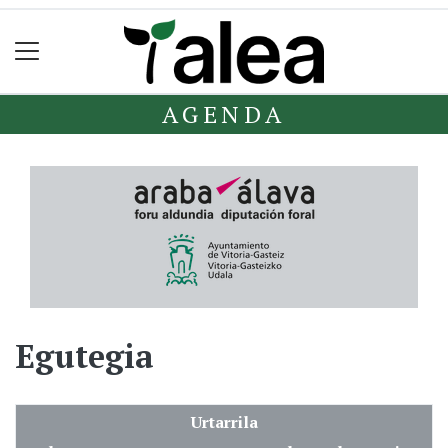
AGENDA
Egutegia
Urtarrila