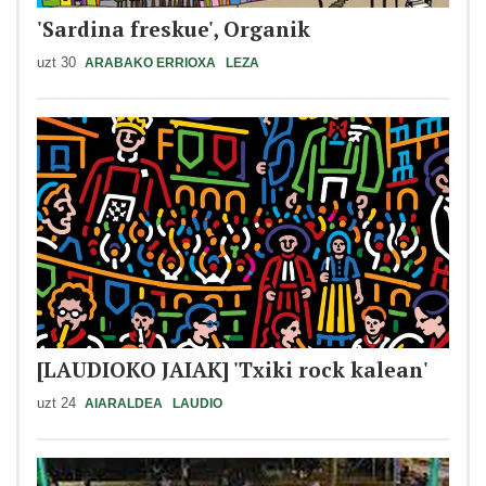
'Sardina freskue', Organik
uzt 30
ARABAKO ERRIOXA
LEZA
[LAUDIOKO JAIAK] 'Txiki rock kalean'
uzt 24
AIARALDEA
LAUDIO