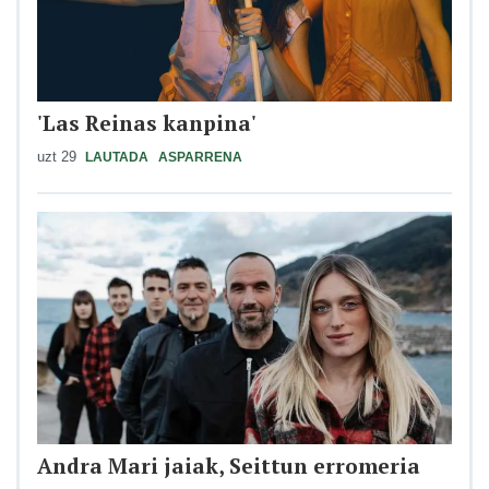
'Las Reinas kanpina'
uzt 29
LAUTADA
ASPARRENA
Andra Mari jaiak, Seittun erromeria