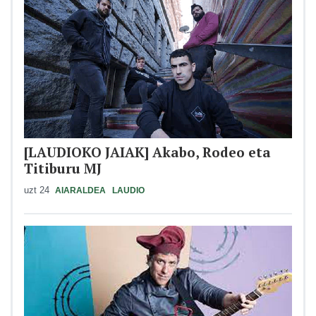
[LAUDIOKO JAIAK] Akabo, Rodeo eta
Titiburu MJ
uzt 24
AIARALDEA
LAUDIO