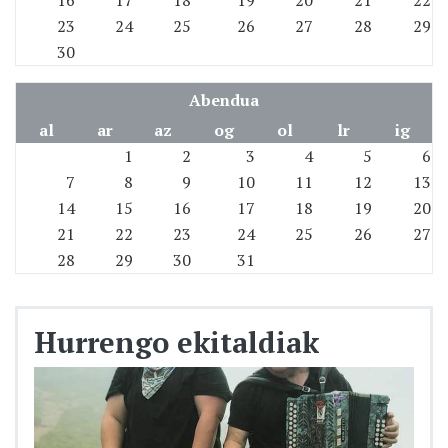
16
17
18
19
20
21
22
23
24
25
26
27
28
29
30
Abendua
al
ar
az
og
ol
lr
ig
1
2
3
4
5
6
7
8
9
10
11
12
13
14
15
16
17
18
19
20
21
22
23
24
25
26
27
28
29
30
31
Hurrengo ekitaldiak