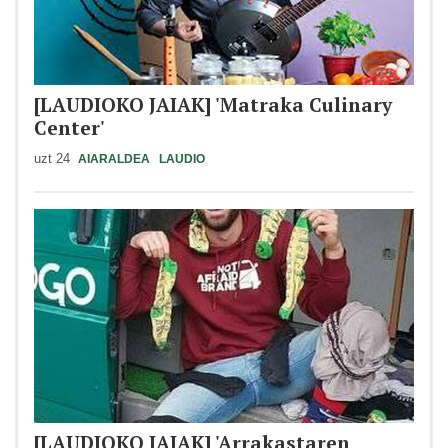
[LAUDIOKO JAIAK] 'Matraka Culinary
Center'
uzt 24
AIARALDEA
LAUDIO
[LAUDIOKO JAIAK] 'Arrakastaren