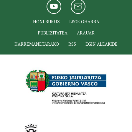
HONI BURUZ
LEGE OHARRA
PUBLIZITATEA
ARAUAK
HARREMANETARAKO
RSS
EGIN ALEAKIDE