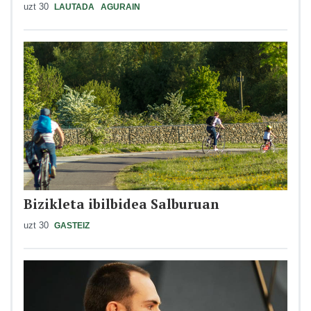
uzt 30
LAUTADA
AGURAIN
Bizikleta ibilbidea Salburuan
uzt 30
GASTEIZ