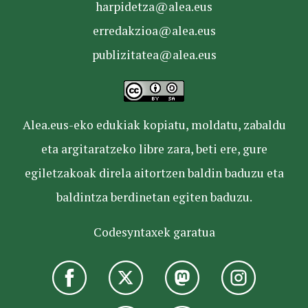
harpidetza@alea.eus
erredakzioa@alea.eus
publizitatea@alea.eus
Alea.eus-eko edukiak kopiatu, moldatu, zabaldu
eta argitaratzeko libre zara, beti ere, gure
egiletzakoak direla aitortzen baldin baduzu eta
baldintza berdinetan egiten baduzu.
Codesyntaxek garatua