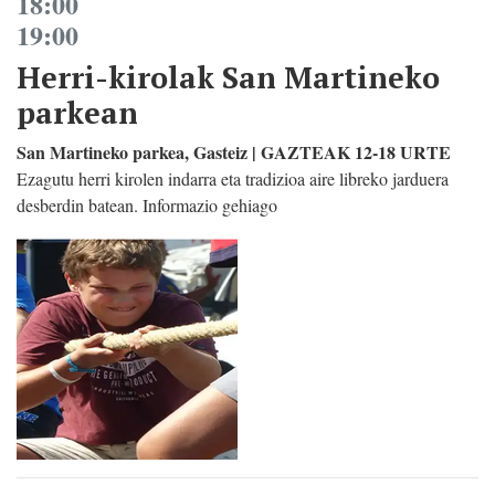
18:00
19:00
Herri-kirolak San Martineko
parkean
San Martineko parkea, Gasteiz | GAZTEAK 12-18 URTE
Ezagutu herri kirolen indarra eta tradizioa aire libreko jarduera
desberdin batean. Informazio gehiago