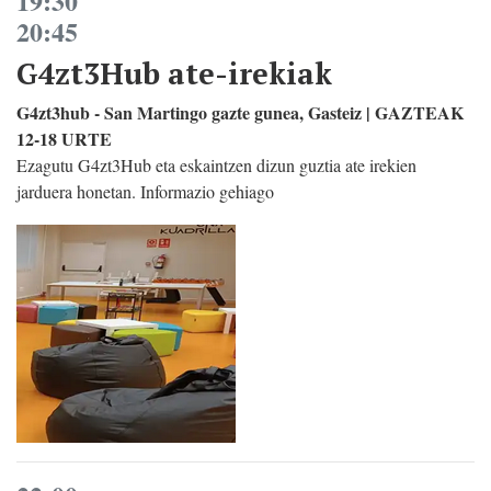
19:30
20:45
G4zt3Hub ate-irekiak
G4zt3hub - San Martingo gazte gunea, Gasteiz | GAZTEAK
12-18 URTE
Ezagutu G4zt3Hub eta eskaintzen dizun guztia ate irekien
jarduera honetan. Informazio gehiago