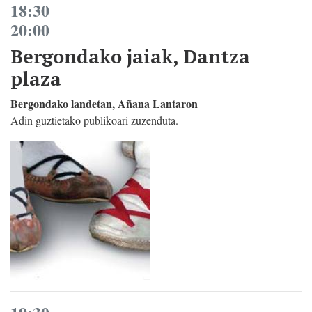
18:30
20:00
Bergondako jaiak, Dantza
plaza
Bergondako landetan, Añana Lantaron
Adin guztietako publikoari zuzenduta.