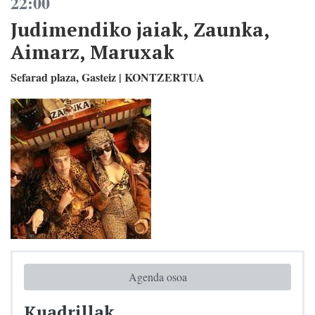
22:00
Judimendiko jaiak, Zaunka,
Aimarz, Maruxak
Sefarad plaza, Gasteiz | KONTZERTUA
Agenda osoa
Kuadrillak