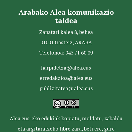
Arabako Alea komunikazio
taldea
Zapatari kalea 8, behea
01001 Gasteiz, ARABA
Telefonoa: 945 71 60 09
harpidetza@alea.eus
erredakzioa@alea.eus
publizitatea@alea.eus
Alea.eus-eko edukiak kopiatu, moldatu, zabaldu
eta argitaratzeko libre zara, beti ere, gure