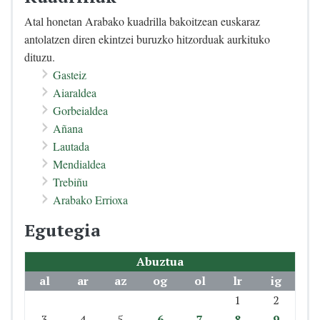
Atal honetan Arabako kuadrilla bakoitzean euskaraz
antolatzen diren ekintzei buruzko hitzorduak aurkituko
dituzu.
Gasteiz
Aiaraldea
Gorbeialdea
Añana
Lautada
Mendialdea
Trebiñu
Arabako Errioxa
Egutegia
Abuztua
al
ar
az
og
ol
lr
ig
1
2
3
4
5
6
7
8
9