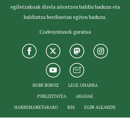
egiletzakoak direla aitortzen baldin baduzu eta
baldintza berdinetan egiten baduzu.
Codesyntaxek garatua
HONI BURUZ
LEGE OHARRA
PUBLIZITATEA
ARAUAK
HARREMANETARAKO
RSS
EGIN ALEAKIDE