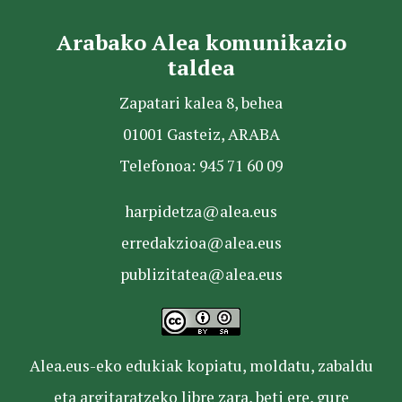
Arabako Alea komunikazio
taldea
Zapatari kalea 8, behea
01001 Gasteiz, ARABA
Telefonoa: 945 71 60 09
harpidetza@alea.eus
erredakzioa@alea.eus
publizitatea@alea.eus
Alea.eus-eko edukiak kopiatu, moldatu, zabaldu
eta argitaratzeko libre zara, beti ere, gure