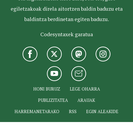
egiletzakoak direla aitortzen baldin baduzu eta
baldintza berdinetan egiten baduzu.
Codesyntaxek garatua
HONI BURUZ
LEGE OHARRA
PUBLIZITATEA
ARAUAK
HARREMANETARAKO
RSS
EGIN ALEAKIDE