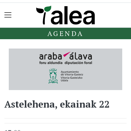
AGENDA
Astelehena, ekainak 22