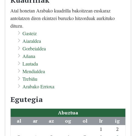
Kuadrillak
Atal honetan Arabako kuadrilla bakoitzean euskaraz
antolatzen diren ekintzei buruzko hitzorduak aurkituko
dituzu.
Gasteiz
Aiaraldea
Gorbeialdea
Añana
Lautada
Mendialdea
Trebiñu
Arabako Errioxa
Egutegia
Abuztua
al
ar
az
og
ol
lr
ig
1
2