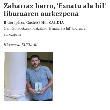
Zaharraz harro, 'Esnatu ala hil'
liburuaren aurkezpena
Bittori plaza, Gasteiz | HITZALDIA
Gari Goikoetxeak idatzitako 'Esnatu ala hil' liburuaren
aurkezpena.
Hizkuntza:
EUSKARA