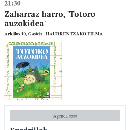
21:30
Zaharraz harro, 'Totoro
auzokidea'
Arkillos 10, Gasteiz | HAURRENTZAKO FILMA
Agenda osoa