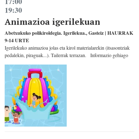
17:00
19:30
Animazioa igerilekuan
Abetxukuko polikiroldegia. Igerilekua., Gasteiz | HAURRAK
9-14 URTE
Igerilekuko animazioa jolas eta kirol materialarekin (itsasontziak
pedalekin, piraguak...). Tailerrak terrazan. Informazio gehiago