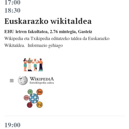
17:00
18:30
Euskarazko wikitaldea
EHU letren fakultatea, 2.76 mintegia, Gasteiz
Wikipedia eta Txikipedia editatzeko taldea da Euskarazko
Wikitaldea. Informazio gehiago
19:00