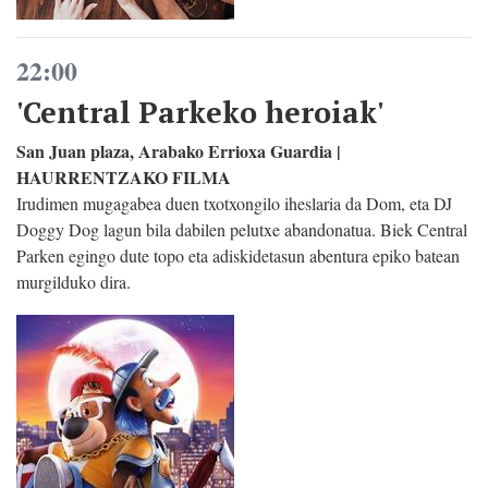
22:00
'Central Parkeko heroiak'
San Juan plaza, Arabako Errioxa Guardia |
HAURRENTZAKO FILMA
Irudimen mugagabea duen txotxongilo iheslaria da Dom, eta DJ
Doggy Dog lagun bila dabilen pelutxe abandonatua. Biek Central
Parken egingo dute topo eta adiskidetasun abentura epiko batean
murgilduko dira.