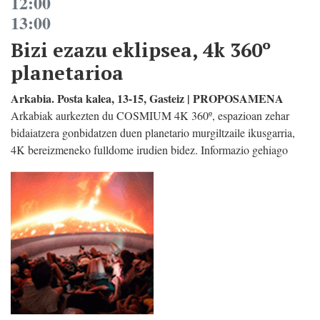
12:00
13:00
Bizi ezazu eklipsea, 4k 360º
planetarioa
Arkabia. Posta kalea, 13-15, Gasteiz | PROPOSAMENA
Arkabiak aurkezten du COSMIUM 4K 360º, espazioan zehar
bidaiatzera gonbidatzen duen planetario murgiltzaile ikusgarria,
4K bereizmeneko fulldome irudien bidez. Informazio gehiago