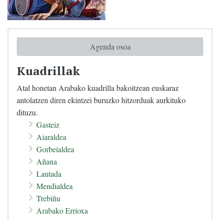
Agenda osoa
Kuadrillak
Atal honetan Arabako kuadrilla bakoitzean euskaraz
antolatzen diren ekintzei buruzko hitzorduak aurkituko
dituzu.
Gasteiz
Aiaraldea
Gorbeialdea
Añana
Lautada
Mendialdea
Trebiñu
Arabako Errioxa