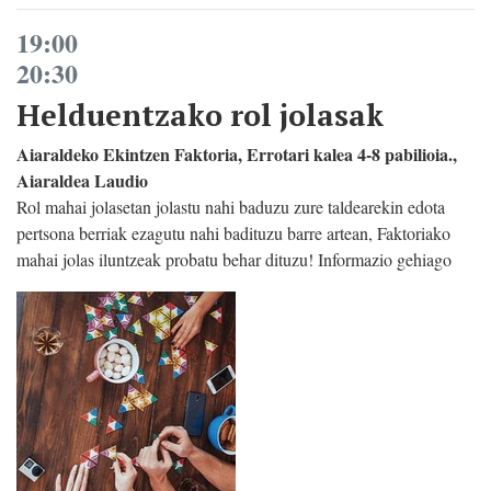
19:00
20:30
Helduentzako rol jolasak
Aiaraldeko Ekintzen Faktoria, Errotari kalea 4-8 pabilioia.,
Aiaraldea Laudio
Rol mahai jolasetan jolastu nahi baduzu zure taldearekin edota
pertsona berriak ezagutu nahi badituzu barre artean, Faktoriako
mahai jolas iluntzeak probatu behar dituzu! Informazio gehiago