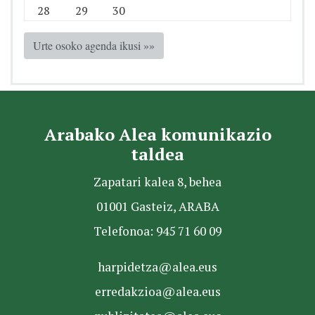
28
29
30
Urte osoko agenda ikusi »»
Arabako Alea komunikazio
taldea
Zapatari kalea 8, behea
01001 Gasteiz, ARABA
Telefonoa: 945 71 60 09
harpidetza@alea.eus
erredakzioa@alea.eus