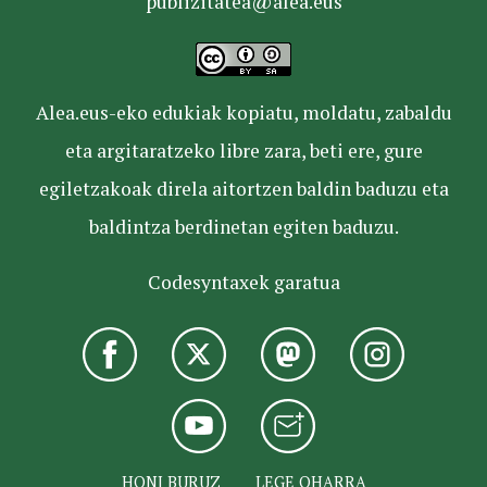
publizitatea@alea.eus
Alea.eus-eko edukiak kopiatu, moldatu, zabaldu
eta argitaratzeko libre zara, beti ere, gure
egiletzakoak direla aitortzen baldin baduzu eta
baldintza berdinetan egiten baduzu.
Codesyntaxek garatua
HONI BURUZ
LEGE OHARRA