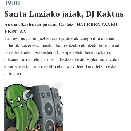
19:00
Santa Luziako jaiak, DJ Kaktus
Auzoa elkartearen parean, Gasteiz | HAURRENTZAKO
EKINTZA
Lau egunez, adin guztietarako jarduerak izango dira auzoan:
tailerrak, zuzeneko musika, haurrentzako ekintzak, horma-irudi
parte-hartzailea, erakustaldiak, txapelketak, herri bazkaria,
artisauen azoka eta apar festa, besteak beste. Egitaraua auzoko
elkarte, merkatari, kolektibo eta auzokideen lankidetzari esker
antolatu da.