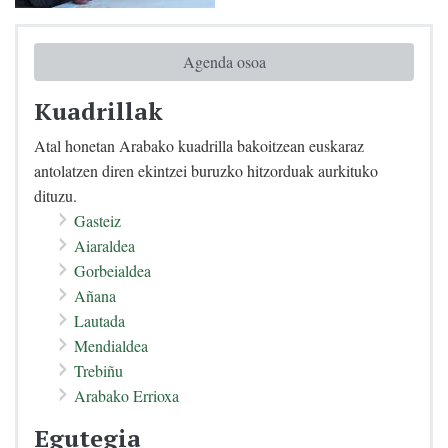
Agenda osoa
Kuadrillak
Atal honetan Arabako kuadrilla bakoitzean euskaraz
antolatzen diren ekintzei buruzko hitzorduak aurkituko
dituzu.
Gasteiz
Aiaraldea
Gorbeialdea
Añana
Lautada
Mendialdea
Trebiñu
Arabako Errioxa
Egutegia