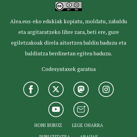
Alea.eus-eko edukiak kopiatu, moldatu, zabaldu
eta argitaratzeko libre zara, beti ere, gure
egiletzakoak direla aitortzen baldin baduzu eta
baldintza berdinetan egiten baduzu.
Codesyntaxek garatua
HONI BURUZ
LEGE OHARRA
PUBLIZITATEA
ARAUAK