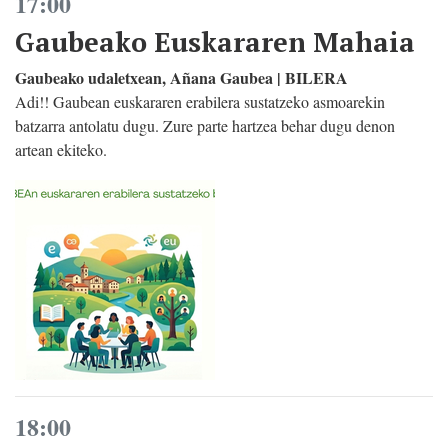
17:00
Gaubeako Euskararen Mahaia
Gaubeako udaletxean, Añana Gaubea | BILERA
Adi!! Gaubean euskararen erabilera sustatzeko asmoarekin
batzarra antolatu dugu. Zure parte hartzea behar dugu denon
artean ekiteko.
18:00