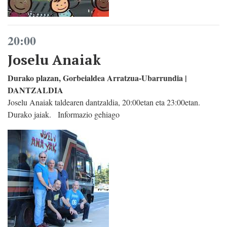
20:00
Joselu Anaiak
Durako plazan, Gorbeialdea Arratzua-Ubarrundia |
DANTZALDIA
Joselu Anaiak taldearen dantzaldia, 20:00etan eta 23:00etan.
Durako jaiak. Informazio gehiago