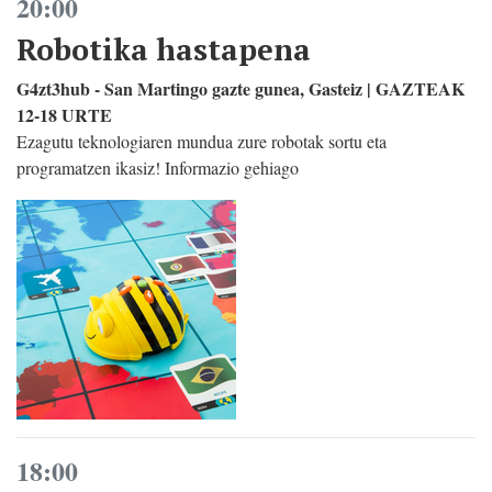
20:00
Robotika hastapena
G4zt3hub - San Martingo gazte gunea, Gasteiz | GAZTEAK
12-18 URTE
Ezagutu teknologiaren mundua zure robotak sortu eta
programatzen ikasiz! Informazio gehiago
18:00