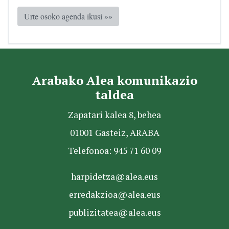
Urte osoko agenda ikusi »»
Arabako Alea komunikazio
taldea
Zapatari kalea 8, behea
01001 Gasteiz, ARABA
Telefonoa: 945 71 60 09
harpidetza@alea.eus
erredakzioa@alea.eus
publizitatea@alea.eus